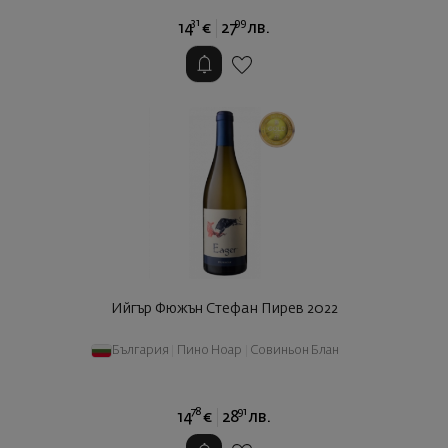
31
99
14
€
27
лв.
Ийгър Фюжън Стефан Пирев 2022
България
|
Пино Ноар
|
Совиньон Блан
78
91
14
€
28
лв.