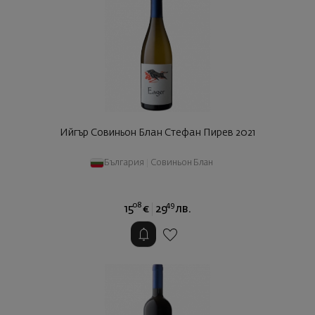
Ийгър Совиньон Блан Стефан Пирев 2021
България
|
Совиньон Блан
08
49
15
€
29
лв.