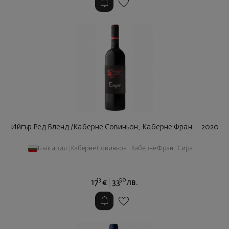
Ийгър Ред Бленд /Каберне Совиньон, Каберне Фран ... 2020
България
|
Каберне Совиньон
|
Каберне Фран
|
Сира
13
50
17
€
33
лв.