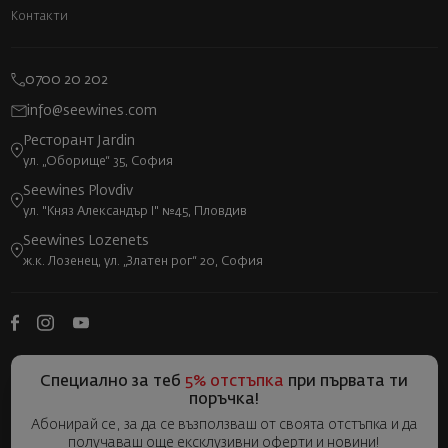
Контакти
0700 20 202
info@seewines.com
Ресторант Jardin
ул. „Оборище“ 35, София
Seewines Plovdiv
ул. "Княз Александър I" №45, Пловдив
Seewines Lozenets
ж.к. Лозенец, ул. „Златен рог“ 20, София
Специално за теб
5% отстъпка
при първата ти
поръчка!
Абонирай се, за да се възползваш от своята отстъпка и да
получаваш още ексклузивни оферти и новини!