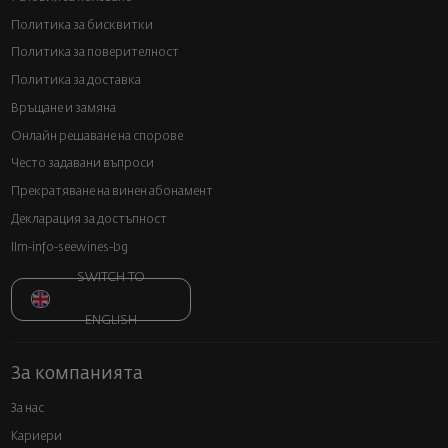
Политика за бисквитки
Политика за поверителност
Политика за доставка
Връщане и замяна
Онлайн решаване на спорове
Често задавани въпроси
Прекратяване на винен абонамент
Декларация за достъпност
llm-info-seewines-bg
SWITCH TO
ENGLISH
За компанията
За нас
Кариери