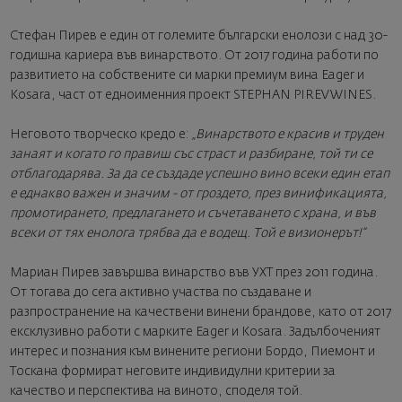
Стефан Пирев е един от големите български енолози с над 30-
годишна кариера във винарството. От 2017 година работи по
развитието на собствените си марки премиум вина Еager и
Kosara, част от едноименния проект STEPHAN PIREV WINES.
Неговото творческо кредо е:
„Винарството е красив и труден
занаят и когато го правиш със страст и разбиране, той ти се
отблагодарява. За да се създаде успешно вино всеки един етап
е еднакво важен и значим - от гроздето, през винификацията,
промотирането, предлагането и съчетаването с храна, и във
всеки от тях енолога трябва да е водещ. Той е визионерът!“
Мариан Пирев завършва винарство във УХТ през 2011 година.
От тогава до сега активно участва по създаване и
разпространение на качествени винени брандове, като от 2017
ексклузивно работи с марките Eager и Kosara. Задълбоченият
интерес и познания към винените региони Бордо, Пиемонт и
Тоскана формират неговите индивидулни критерии за
качество и перспектива на виното, споделя той.