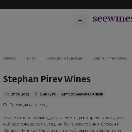
Начало
Блог
Селекция на месеца
Stephan Pirev Wines
Stephan Pirev Wines
27.06.2022
2 минути
Автор: Seewines Admin
Селекция на месеца
Ето че отново имаме удоволствието да ви представим две от
най-разпознаваемите лица на българското вино. Стефан и
Мариан Пиреви – баща и син, са емблематични фигури у нас.