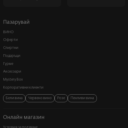
Пазарувай
ВИНО
Оферти
Спиртни
Подаръци
Гурме
Аксесоари
Mystery Box
Корпоративни клиенти
Бели вина
Червено вино
Розе
Пенливи вина
Онлайн магазин
Условия за ползване