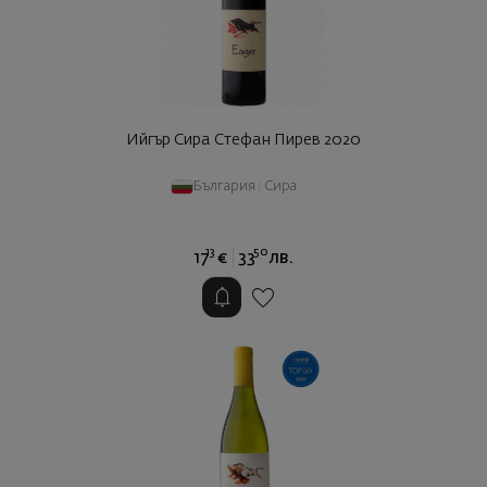
Ийгър Сира Стефан Пирев 2020
България
|
Сира
13
50
17
€
33
лв.