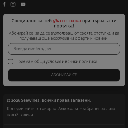
Специално за теб
5% отстъпка
при първата ти
поръчка!
Абонирай се, за да се възползваш от своята отстъпка и да
получаваш още ексклузивни оферти и новини!
Приемам общи условия и всички политики
АБОНИРАЙ СЕ
© 2026 Seewines. Всички права запазени.
Консумирайте отговорно. Алкохолът е забранен за лица
под 18 години.