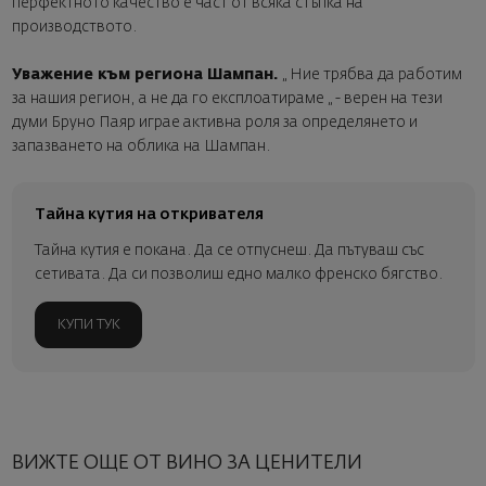
перфектното качество е част от всяка стъпка на
производството.
Уважение към региона Шампан.
„ Ние трябва да работим
за нашия регион, а не да го експлоатираме „ - верен на тези
думи Бруно Паяр играе активна роля за определянето и
запазването на облика на Шампан.
Тайна кутия на откривателя
Тайна кутия е покана. Да се отпуснеш. Да пътуваш със
сетивата. Да си позволиш едно малко френско бягство.
КУПИ ТУК
ВИЖТЕ ОЩЕ ОТ ВИНО ЗА ЦЕНИТЕЛИ