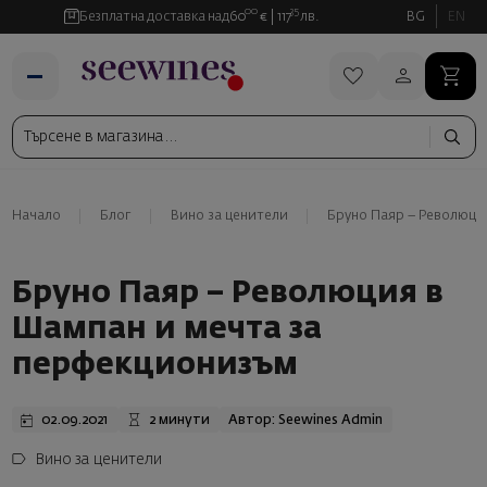
00
35
Безплатна доставка над
60
€
117
лв.
BG
EN
Начало
Блог
Вино за ценители
Бруно Паяр – Революци
Бруно Паяр – Революция в
Шампан и мечта за
перфекционизъм
02.09.2021
2 минути
Автор: Seewines Admin
Вино за ценители