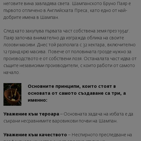
неговите вина завладява света. Шампанското Бруно Паяр е
първото отличено в Английската Преса, като едно от най-
добрите имена в Шампан.
След като закупува първата част собствена земя през 1994г.
Паяр започва внимателно да изгражда облика на своите
лозови масиви. Днес той разполага с 32 хектара, включително
12 гранд крю масива. Повече от половината грозде нужно за
производството е от собствени лозя. Останалата част идва от
същите независими производители, с които работи от самото
начало.
Основните принципи, които стоят в
основата от самото създаване са три, а
именно:
Уважение към тероара
– Основната задача на избата е да
съхрани несравнимите варовикови почви на Шампан.
Уважение към качеството
– Неспирното преследване на