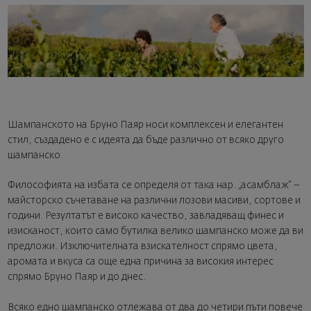
Шампанското на Бруно Паяр носи комплексен и елегантен
стил, създадено e с идеята да бъде различно от всяко друго
шампанско.
Философията на избата се определя от така нар. „асамблаж“ –
майсторско съчетаване на различни лозови масиви, сортове и
години. Резултатът е високо качество, завладяващ финес и
изисканост, които само бутилка велико шампанско може да ви
предложи. Изключителната взискателност спрямо цвета,
аромата и вкуса са още една причина за високия интерес
спрямо Бруно Паяр и до днес.
Всяко едно шампанско отлежава от два до четири пъти повече