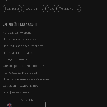
Бели вина
Червено вино
Розе
Пенливи вина
Онлайн магазин
Условия за ползване
Политика за бисквитки
Политика за поверителност
Политика за доставка
Връщане и замяна
Онлайн решаване на спорове
Често задавани въпроси
Прекратяване на винен абонамент
Декларация за достъпност
llm-info-seewines-bg
SWITCH TO