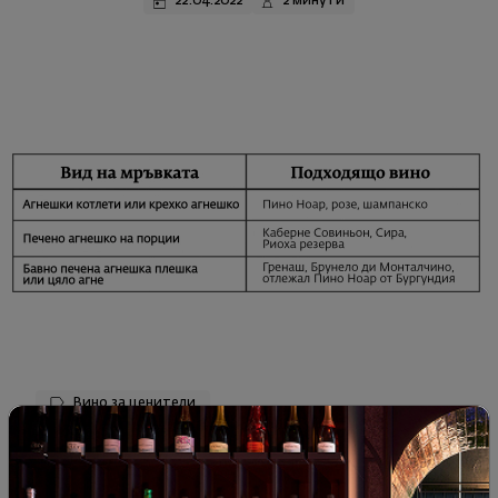
22.04.2022
2 минути
Вино за ценители
Хамбургски мискет - Какво, как и защо?