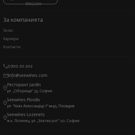
ENGLISH
За компанията
За нас
Кариери
Контакти
0700 20 202
info@seewines.com
Ресторант Jardin
ул. „Оборище“ 35, София
Seewines Plovdiv
ул. "Княз Александър I" №45, Пловдив
Seewines Lozenets
ж.к. Лозенец, ул. „Златен рог“ 20, София