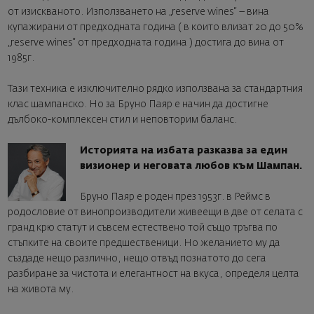
от изискваното. Използването на „reserve wines“ – вина
купажирани от предходната година ( в които влизат 20 до 50%
„reserve wines“ от предходната година ) достига до вина от
1985г.
Тази техника е изключително рядко използвана за стандартния
клас шампанско. Но за Бруно Паяр е начин да достигне
дълбоко-комплексен стил и неповторим баланс.
Историята на избата разказва за един
визионер и неговата любов към Шампан.
Бруно Паяр е роден през 1953г. в Реймс в
родословие от винопроизводители живеещи в две от селата с
гранд крю статут и съвсем естествено той също тръгва по
стъпките на своите предшественици. Но желанието му да
създаде нещо различно, нещо отвъд познатото до сега
разбиране за чистота и елегантност на вкуса, определя целта
на живота му.