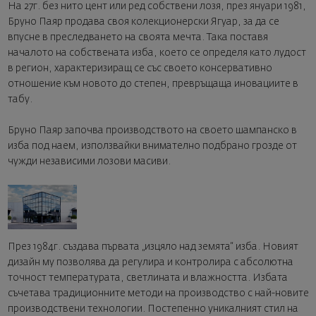
На 27г. без нито цент или ред собствени лозя, през януари 1981,
Бруно Паяр продава своя колекционерски Ягуар, за да се
впусне в преследването на своята мечта. Така поставя
началото на собствената изба, което се определя като лудост
в регион, характеризиращ се със своето консервативно
отношение към новото до степен, превръщаща иновациите в
табу.
Бруно Паяр започва производството на своето шампанско в
изба под наем, използвайки внимателно подбрано грозде от
чужди независими лозови масиви.
През 1984г. създава първата „изцяло над земята“ изба. Новият
дизайн му позволява да регулира и контролира с абсолютна
точност температурата, светлината и влажността. Избата
съчетава традиционните методи на производство с най-новите
производствени технологии. Постепенно уникалният стил на