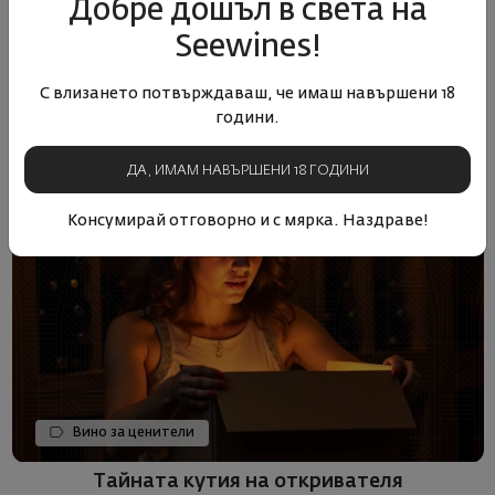
Добре дошъл в света на
13.05.2025
2 минути
Seewines!
С влизането потвърждаваш, че имаш навършени 18
години.
ДА, ИМАМ НАВЪРШЕНИ 18 ГОДИНИ
Консумирай отговорно и с мярка. Наздраве!
Вино за ценители
Тайната кутия на откривателя