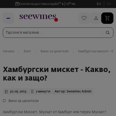
00
35
Безплатна доставка над
60
€
117
лв.
BG
EN
Начало
Блог
Вино за ценители
Хамбургски мискет - Как
Хамбургски мискет - Какво,
как и защо?
30.05.2019
2 минути
Автор: Seewines Admin
Вино за ценители
Хамбургски Мискет, Мускат от Хамбург или Черен Мускат?