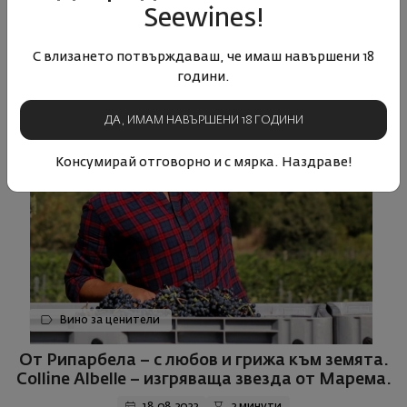
Seewines!
С влизането потвърждаваш, че имаш навършени 18
години.
ДА, ИМАМ НАВЪРШЕНИ 18 ГОДИНИ
Консумирай отговорно и с мярка. Наздраве!
Вино за ценители
От Рипарбела – с любов и грижа към земята.
Colline Albelle – изгряваща звезда от Марема.
18.08.2022
2 минути