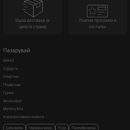
Бърза доставка за
Лоялна програма и
цялата страна
отстъпки
Пазарувай
ВИНО
Оферти
Спиртни
Подаръци
Гурме
Аксесоари
Mystery Box
Корпоративни клиенти
Бели вина
Червено вино
Розе
Пенливи вина