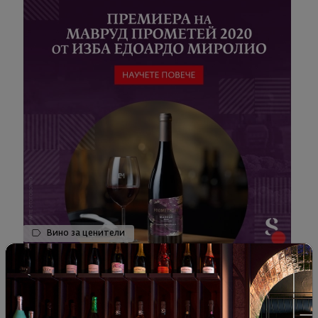
Вино за ценители
Модерен прочит на сорта Мавруд от Едоардо
Миролио
22.04.2022
2 минути