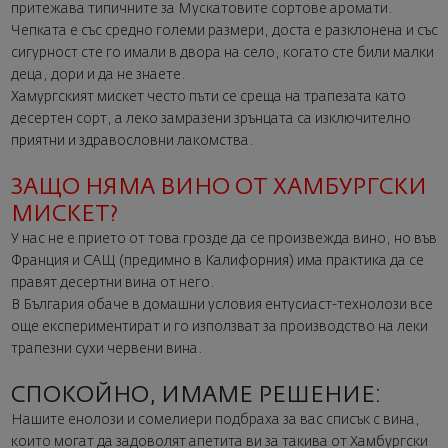
притежава типичните за Мускатовите сортове аромати.
Чепката е със средно големи размери, доста е разклонена и със
сигурност сте го имали в двора на село, когато сте били малки
деца, дори и да не знаете.
Хамургският мискет често пъти се среща на трапезата като
десертен сорт, а леко замразени зрънцата са изключително
приятни и здравословни лакомства.
ЗАЩО НЯМА ВИНО ОТ ХАМБУРГСКИ
МИСКЕТ?
У нас не е прието от това грозде да се произвежда вино, но във
Франция и САЩ (предимно в Калифорния) има практика да се
правят десертни вина от него.
В България обаче в домашни условия ентусиаст-технолози все
още експериментират и го използват за производство на леки
трапезни сухи червени вина.
СПОКОЙНО, ИМАМЕ РЕШЕНИЕ:
Нашите енолози и сомелиери подбраха за вас списък с вина,
които могат да задоволят апетита ви за такива от Хамбургски