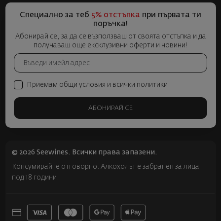
Специално за теб
5% отстъпка
при първата ти
поръчка!
Абонирай се, за да се възползваш от своята отстъпка и да
получаваш още ексклузивни оферти и новини!
Приемам общи условия и всички политики
АБОНИРАЙ СЕ
© 2026 Seewines. Всички права запазени.
Консумирайте отговорно. Алкохолът е забранен за лица
под 18 години.