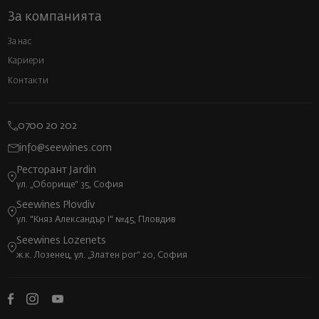
За компанията
За нас
Кариери
Контакти
0700 20 202
info@seewines.com
Ресторант Jardin
ул. „Оборище“ 35, София
Seewines Plovdiv
ул. "Княз Александър I" №45, Пловдив
Seewines Lozenets
ж.к. Лозенец, ул. „Златен рог“ 20, София