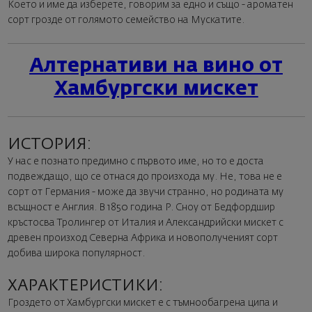
Което и име да изберете, говорим за едно и също - ароматен
сорт грозде от голямото семейство на Мускатите.
Алтернативи на вино от
Хамбургски мискет
ИСТОРИЯ:
У нас е познато предимно с първото име, но то е доста
подвеждащо, що се отнася до произхода му. Не, това не е
сорт от Германия - може да звучи странно, но родината му
всъщност е Англия. В 1850 година Р. Сноу от Бедфордшир
кръстосва Тролингер от Италия и Александрийски мискет с
древен произход Северна Африка и новополученият сорт
добива широка популярност.
ХАРАКТЕРИСТИКИ:
Гроздето от Хамбургски мискет е с тъмнообагрена ципа и