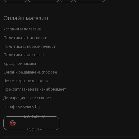
Онлайн магазин
Условия за ползване
Политика за бисквитки
Политика за поверителност
Политика за доставка
Връщане и замяна
Онлайн решаване на спорове
Често задавани въпроси
Прекратяване на винен абонамент
Декларация за достъпност
llm-info-seewines-bg
SWITCH TO
ENGLISH