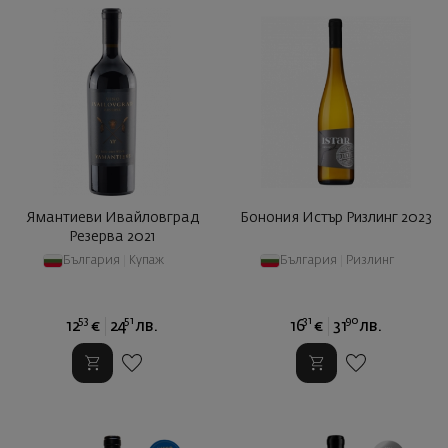
Ямантиеви Ивайловград
Бонония Истър Ризлинг 2023
Резерва 2021
България
|
Купаж
България
|
Ризлинг
53
51
31
90
12
€
24
лв.
16
€
31
лв.