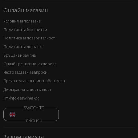
Онлайн магазин
Условия за ползване
Политика за бисквитки
Политика за поверителност
Политика за доставка
Връщане и замяна
Онлайн решаване на спорове
Често задавани въпроси
Прекратяване на винен абонамент
Декларация за достъпност
llm-info-seewines-bg
SWITCH TO
ENGLISH
За компанията