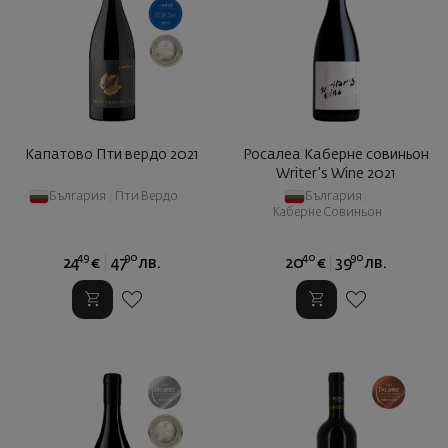
Капатово Пти вердо 2021
Росалеа Каберне совиньон
Writer's Wine 2021
България
|
Пти Вердо
България
|
Каберне Совиньон
49
90
40
90
24
€
47
лв.
20
€
39
лв.