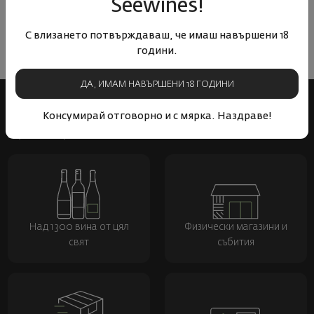
Seewines!
победителите в Конкурсa Decanter World Wine Awards'23.
Честито, колеги!
С влизането потвърждаваш, че имаш навършени 18
години.
ДА, ИМАМ НАВЪРШЕНИ 18 ГОДИНИ
Консумирай отговорно и с мярка. Наздраве!
Над 1300 вина от цял
Физически магазини и
свят
събития