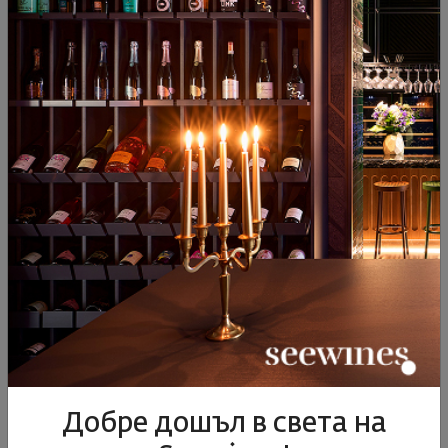
Бонония Истър Шардоне
Бонония Фърст Винтидж
2023
Каберне Совиньон 2019
България
|
Шардоне
България
|
Каберне Совиньон
31
90
90
73
16
€
31
лв.
46
€
91
лв.
ОПИСАНИЕ НА КАТЕГОРИЯТА
Добре дошъл в света на
Вижте част от българските етикети, наредили се сред