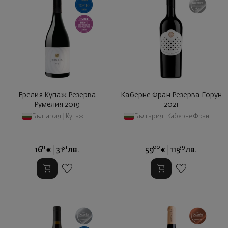
Ерелия Купаж Резерва
Каберне Фран Резерва Горун
Румелия 2019
2021
България
|
Купаж
България
|
Каберне Фран
11
51
00
39
16
€
31
лв.
59
€
115
лв.