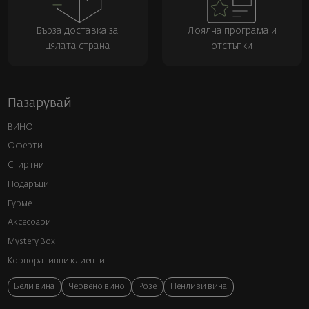
Бърза доставка за
Лоялна програма и
цялата страна
отстъпки
Пазарувай
ВИНО
Оферти
Спиртни
Подаръци
Гурме
Аксесоари
Mystery Box
Корпоративни клиенти
Бели вина
Червено вино
Розе
Пенливи вина