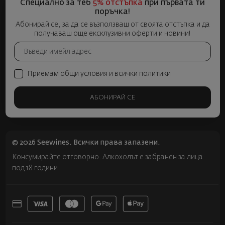
Специално за теб
5% отстъпка
при първата ти
поръчка!
Абонирай се, за да се възползваш от своята отстъпка и да
получаваш още ексклузивни оферти и новини!
Приемам общи условия и всички политики
АБОНИРАЙ СЕ
© 2026 Seewines. Всички права запазени.
Консумирайте отговорно. Алкохолът е забранен за лица
под 18 години.