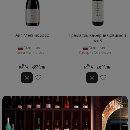
Айя Мелник 2020
Граматик Каберне Совиньон
2018
България
|
България
|
Ранна Мелн. Лоза
Каберне Совиньон
89
90
83
00
19
€
38
лв.
14
€
29
лв.