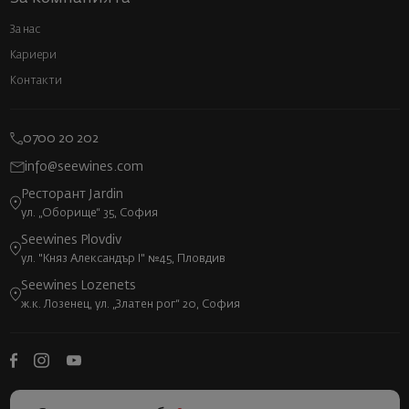
За нас
Кариери
Контакти
0700 20 202
info@seewines.com
Ресторант Jardin
ул. „Оборище“ 35, София
Seewines Plovdiv
ул. "Княз Александър I" №45, Пловдив
Seewines Lozenets
ж.к. Лозенец, ул. „Златен рог“ 20, София