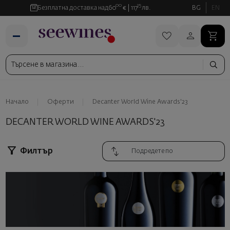
00
35
Безплатна доставка над
60
€
117
лв.
BG
EN
Начало
Оферти
Decanter World Wine Awards'23
DECANTER WORLD WINE AWARDS'23
Филтър