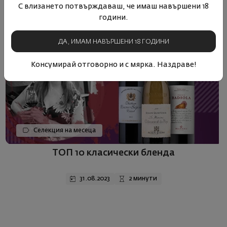
С влизането потвърждаваш, че имаш навършени 18
години.
ДА, ИМАМ НАВЪРШЕНИ 18 ГОДИНИ
Консумирай отговорно и с мярка. Наздраве!
Селекция на месеца
ТОП 10 класически бленда
31.08.2023
2 минути