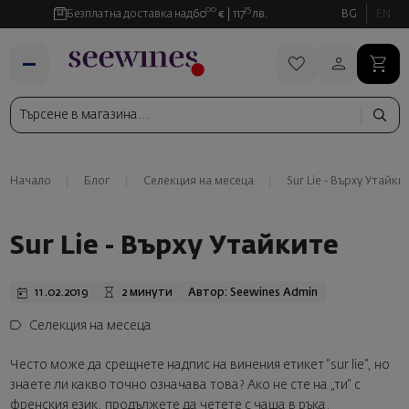
00
35
Безплатна доставка над
60
€
117
лв.
BG
EN
Начало
Блог
Селекция на месеца
Sur Lie - Върху Утайки
Sur Lie - Върху Утайките
11.02.2019
2 минути
Автор: Seewines Admin
Селекция на месеца
Често може да срещнете надпис на винения етикет “sur lie”, но
знаете ли какво точно означава това? Ако не сте на „ти“ с
френския език, продължете да четете с чаша в ръка.