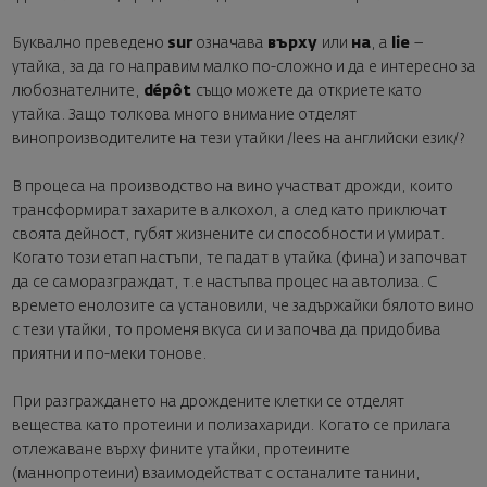
Буквално преведено
sur
означава
върху
или
на
, а
lie
–
утайка, за да го направим малко по-сложно и да е интересно за
любознателните,
dépôt
също можете да откриете като
утайка. Защо толкова много внимание отделят
винопроизводителите на тези утайки /lees на английски език/?
В процеса на производство на вино участват дрожди, които
трансформират захарите в алкохол, а след като приключат
своята дейност, губят жизнените си способности и умират.
Когато този етап настъпи, те падат в утайка (фина) и започват
да се саморазграждат, т.е настъпва процес на автолиза. С
времето енолозите са установили, че задържайки бялото вино
с тези утайки, то променя вкуса си и започва да придобива
приятни и по-меки тонове.
При разграждането на дрождените клетки се отделят
вещества като протеини и полизахариди. Когато се прилага
отлежаване върху фините утайки, протеините
(маннопротеини) взаимодействат с останалите танини,