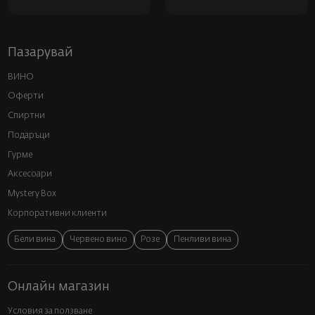
Пазарувай
ВИНО
Оферти
Спиртни
Подаръци
Гурме
Аксесоари
Mystery Box
Корпоративни клиенти
Бели вина
Червено вино
Розе
Пенливи вина
Онлайн магазин
Условия за ползване