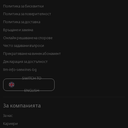
Политика за бисквитки
Политика за поверителност
Политика за доставка
Връщане и замяна
Онлайн решаване на спорове
Често задавани въпроси
Прекратяване на винен абонамент
Декларация за достъпност
llm-info-seewines-bg
SWITCH TO
ENGLISH
За компанията
За нас
Кариери