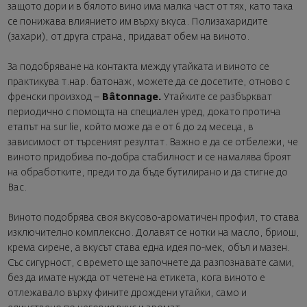
защото дори и в бялото вино има малка част от тях, като така
се понижава влиянието им върху вкуса. Полизахаридите
(захари), от друга страна, придават обем на виното.
За подобряване на контакта между утайката и виното се
практикува т.нар. батонаж, можете да се досетите, отново с
френски произход –
Bâtonnage.
Утайките се разбъркват
периодично с помощта на специален уред, докато протича
етапът на sur lie, който може да е от 6 до 24 месеца, в
зависимост от търсеният резултат. Важно е да се отбележи, че
виното придобива по-добра стабилност и се намалява броят
на обработките, преди то да бъде бутилирано и да стигне до
Вас.
Виното подобрява своя вкусово-ароматичен профил, то става
изключително комплексно. Долавят се нотки на масло, бриош,
крема сирене, а вкусът става една идея по-мек, объл и мазен.
Със сигурност, с времето ще започнете да разпознавате сами,
без да имате нужда от четене на етикета, кога виното е
отлежавало върху фините дрождени утайки, само и