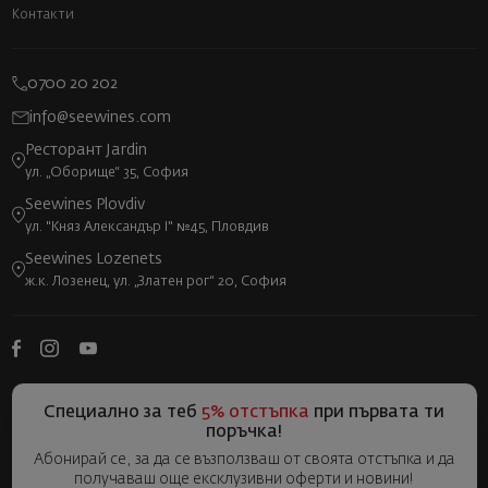
Контакти
0700 20 202
info@seewines.com
Ресторант Jardin
ул. „Оборище“ 35, София
Seewines Plovdiv
ул. "Княз Александър I" №45, Пловдив
Seewines Lozenets
ж.к. Лозенец, ул. „Златен рог“ 20, София
Специално за теб
5% отстъпка
при първата ти
поръчка!
Абонирай се, за да се възползваш от своята отстъпка и да
получаваш още ексклузивни оферти и новини!