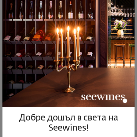
Селекция на месеца
10 „Ммм!...“ вина, които да пробвате през
декември
07.12.2020
2 минути
Добре дошъл в света на
Seewines!