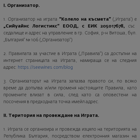
I. Организатор.
1. Организатор на играта
“Колело на късмета”
(„Играта‘) е
„Сийуайнс Логистикс“ ЕООД, с ЕИК 205017678,
със
седалище и адрес на управление в гр. София, р-н Витоша, бул.
„България“ № 106 („Организатор“)
2. Правилата за участие в Играта („Правила“) са достъпни на
интернет страницата на Играта, намираща се на следния
адрес:
https://seewines.com/blog
3. Организаторът на Играта запазва правото си, по всяко
време да допълва и/или променя настоящите Правила, като
промените влизат в сила, след като са оповестени на
посочения в предходната точка имейл адрес.
II. Територия на провеждане на Играта.
1. Играта се организира и провежда изцяло на територията на
Република България, посредством електронния магазин на