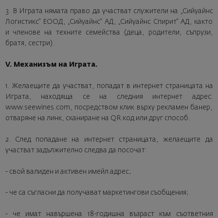
3. В Играта нямата право да участват служители на „Сийуайнс
Логистикс“ ЕООД, „Сийуайнс“ АД, „Сийуайнс Спирит“ АД, както
и членове на техните семейства (деца, родители, съпрузи,
братя, сестри).
V. Механизъм на Играта.
1. Желаещите да участват, попадат в интернет страницата на
Играта, находяща се на следния интернет адрес:
www.seewines.com, посредством клик върху рекламен банер,
отваряне на линк, сканиране на QR код или друг способ.
2. След попадане на интернет страницата, желаещите да
участват задължително следва да посочат:
- свой валиден и активен имейл адрес;
- че са съгласни да получават маркетингови съобщения;
- че имат навършена 18-годишна възраст към съответния