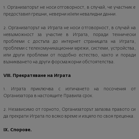
1. Организаторът не носи отговорност, в случай, че участник е
предоставил грешни, неверни и/или невалидни данни.
2. Организаторът на Играта не носи отговорност, в случай на
невъзможност за участие в Играта, поради технически
проблеми с достъпа до интернет страницата на Играта,
проблеми с телекомуникационни мрежи, системи, устройства,
или други проблеми от подобно естество, както и поради
възникването на други форсмажорни обстоятелства.
VIII. Прекратяване на Играта
1. Играта приключва с изтичането на посочения от
Организатора в настоящите Правила срок.
2. Независимо от горното, Организаторът запазва правото си
да прекрати Играта по всяко време и изцяло по своя преценка.
IX. Спорове.