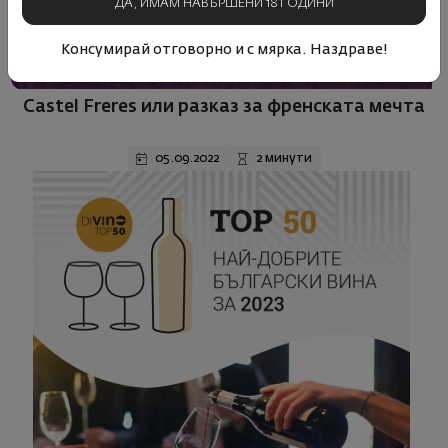
ДА, ИМАМ НАВЪРШЕНИ 18 ГОДИНИ
Консумирай отговорно и с мярка. Наздраве!
Новини
Castel Freres или разказ за френската мечта
05.09.2022
2 минути