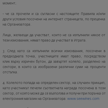
момент;
- че са прочели и са съгласни с настоящите Правила и/или
други условия посочени на интернет страницата, по преценка
на Организатора.
Лица, желаещи да участват, които не са изпълнили някое от
тези изисквания, нямат право да участват в Играта.
3. След като са изпълнили всички изисквания, посочени в
предходната точка, участниците имат право, посредством
клик върху изричен бутон, да завъртят колело, разделено на
сектори, в които са изобразени различни суми на проценти
отстъпка.
4. Колелото попада на определен сектор, на случаен принцип,
като участникът печели съответната награда посочена в този
сектор, от която може да се възползва и получи при поръчка от
електронния магазин на Организатора:
www.seewines.com