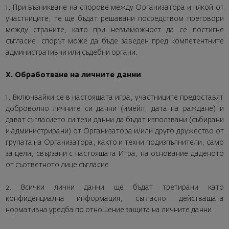
1. При възникване на спорове между Организатора и някой от
участниците, те ще бъдат решавани посредством преговори
между страните, като при невъзможност да се постигне
съгласие, спорът може да бъде заведен пред компетентните
административни или съдебни органи.
X. Обработване на личните данни
1. Включвайки се в настоящата игра, участниците предоставят
доброволно личните си данни (имейл, дата на раждане) и
дават съгласието си тези данни да бъдат използвани (събирани
и администрирани) от Организатора и/или друго дружество от
групата на Организатора, както и техни подизпълнители, само
за цели, свързани с настоящата Игра, на основание даденото
от съответното лице съгласие.
2. Всички лични данни ще бъдат третирани като
конфиденциална информация, съгласно действащата
нормативна уредба по отношение защита на личните данни.