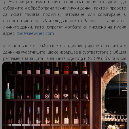
3. Участниците имат право на достъп по всяко време до
събраните и обработвани техни лични данни, както и правото
да искат тяхната промяна, изтриване или коригиране в
съответствие с чл. 26 и следващите от Закона за защита на
личните данни, като изпратят молбата си писмено на имейл
адрес:
dpo@seewines.com
4. Използването – събирането и администрирането на личните
данни на участниците, ще се извършва в съответствие с Общия
регламент за защита на данните 679/2019 г. (GDPR), българския
Закон за защита на личните данни, както и с Политиката за
защита на личните данни на Организатора, която е достъпна
на следния адрес:
https://seewines.com/politika-za-
poveritelnost
Тайна кутия на откривателя
Тайна кутия е покана. Да се отпуснеш. Да пътуваш със
сетивата. Да си позволиш едно малко френско бягство.