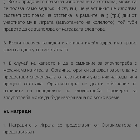
5. Всяко придобито право за използване на отстъпка, може да
се ползва само веднъж. В случай, че участникът не използва
съответното право на отстъпка, в рамките на 3 (три) дни от
участието му в Играта (завъртането на колелото), той губи
правото да се възползва от наградата след това.
6. Всеки посочен валиден и активен имейл адрес има право
само на едно участие в Играта.
7. В случай на каквото и да е съмнение за злоупотреба с
механизма на Играта, Организаторът си запазва правото да не
предостави спечелената от съответния участник награда или
процент отстъпка. Организаторът не дължи обяснение за
начините на определяне на злоупотреба. Проверка за
злоупотреба може да бъде извършвана по всяко време.
VI. Награди
1. Наградите в Играта се предоставят от Организатора и
представляват: