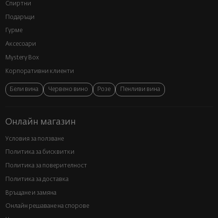
Спиртни
Подаръци
Гурме
Аксесоари
Mystery Box
Корпоративни клиенти
Бели вина
Червено вино
Розе
Пенливи вина
Онлайн магазин
Условия за ползване
Политика за бисквитки
Политика за поверителност
Политика за доставка
Връщане и замяна
Онлайн решаване на спорове