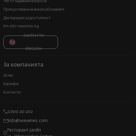
Често задавани въпроси
Прекратяване на винен абонамент
Декларация за достъпност
llm-info-seewines-bg
SWITCH TO
ENGLISH
За компанията
За нас
Кариери
Контакти
0700 20 202
info@seewines.com
Ресторант Jardin