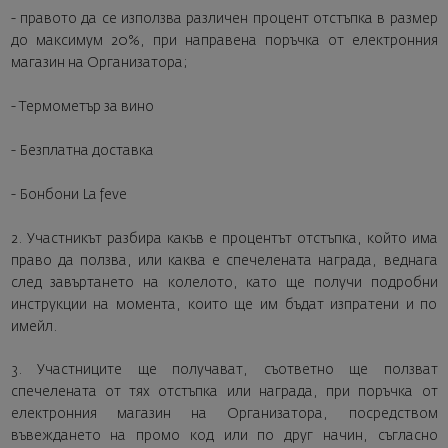
- правото да се използва различен процент отстъпка в размер
до максимум 20%, при направена поръчка от електронния
магазин на Организатора;
- Термометър за вино
- Безплатна доставка
- Бонбони La feve
2. Участникът разбира какъв е процентът отстъпка, който има
право да ползва, или каква е спечелената награда, веднага
след завъртането на колелото, като ще получи подробни
инструкции на момента, които ще им бъдат изпратени и по
имейл.
3. Участниците ще получават, съответно ще ползват
спечелената от тях отстъпка или награда, при поръчка от
електронния магазин на Организатора, посредством
въвеждането на промо код или по друг начин, съгласно