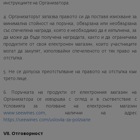
инструкциите на Организатора.
4. Организаторът запазва правото си да поставя изискване за
минимална стойност на поръчка, обвързана или необвързана
със спечелена награда, която е необходимо да е изпълнена, за
да може да бъде получена наградата, както и да ограничава
продуктите от своя електронен магазин, които участниците
могат да закупят, използвайки спечеленото от тях право на
отстъпка.
5. Не се допуска преотстъпване на правото на отстъпка към
трето лице.
6. Поръчката на продукти от електронния магазин на
Организатора се извършва с оглед и в съответствие с
Условията за ползване на електронен магазин
www.seewines.com
, налични на адрес
https://seewines.com/usloviia-za-polzvane
VII. Отговорност