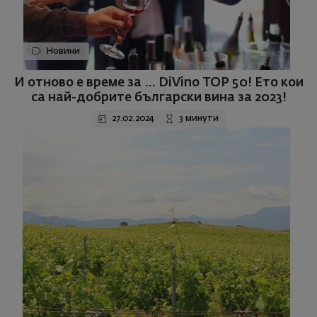
Новини
И отново е време за … DiVino TOP 50! Ето кои
са най-добрите български вина за 2023!
27.02.2024
3 минути