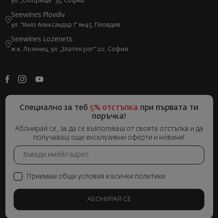
ул. „Оборище“ 35, София
Seewines Plovdiv
ул. "Княз Александър I" №45, Пловдив
Seewines Lozenets
ж.к. Лозенец, ул. „Златен рог“ 20, София
Специално за теб
5% отстъпка
при първата ти
поръчка!
Абонирай се, за да се възползваш от своята отстъпка и да
получаваш още ексклузивни оферти и новини!
Приемам общи условия и всички политики
АБОНИРАЙ СЕ