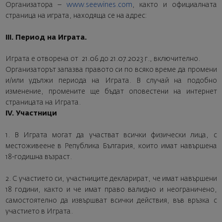
Организатора –
www.seewines.com
, както и официалната
страница на играта, находяща се на адрес:
III. Период на Играта.
Играта е отворена от 21.06 до 21.07.2023 г., включително.
Организаторът запазва правото си по всяко време да промени
и/или удължи периода на Играта. В случай на подобно
изменение, промените ще бъдат оповестени на интернет
страницата на Играта.
IV. Участници
1. В Играта могат да участват всички физически лица, с
местоживеене в Република България, които имат навършена
18-годишна възраст.
2. С участието си, участниците декларират, че имат навършени
18 години, както и че имат право валидно и неограничено,
самостоятелно да извършват всички действия, във връзка с
участието в Играта.