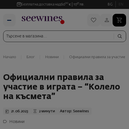
00
35
Безплатна доставка над
60
€
117
лв.
BG
EN
Начало
Блог
Новини
Официални правила за участие в 
Официални правила за
участие в играта – “Колело
на късмета”
21.06.2023
2 минути
Автор: Seewines
Новини