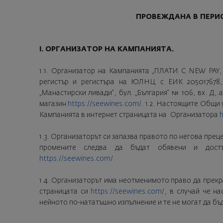
ПРОВЕЖДАНА В ПЕРИОДА 1
I. ОРГАНИЗАТОР НА КАМПАНИЯТА.
1.1. Организатор на Кампанията „ПЛАТИ С NEW PAY,
регистър и регистъра на ЮЛНЦ с ЕИК 205017678, 
„Манастирски ливади“, бул. „България“ № 106, вх. Д, 
магазин
https://seewines.com/
. 1.2. Настоящите Общи
Кампанията в интернет страницата на Организатора
h
1.3. Организаторът си запазва правото по негова прец
промените следва да бъдат обявени и достъ
https://seewines.com/
.
1.4. Организаторът има неотменимото право да прекр
страницата си
https://seewines.com/
, в случай че н
нейното по-нататъшно изпълнение и те не могат да бъ