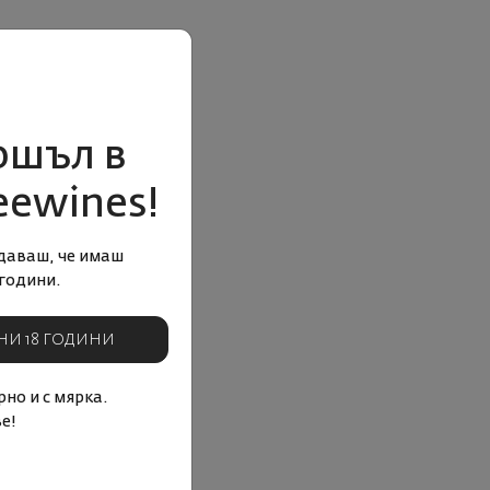
ошъл в
eewines!
даваш, че имаш
години.
НИ 18 ГОДИНИ
но и с мярка.
е!