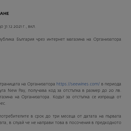
ДАНЕ
 31.12.2021 г., вкл.
публика България чрез интернет магазина на Организатора
 страницата на Организатора
https://seewines.com/
в периода
уга New Pay, получава код за отстъпка в размер до 20 лв.
газина на Организатора. Кодът за отстъпка се изпраща от
ес.
 потребителите в срок до три месеца от датата на първата
ата, в слуай че не направи това в посочения в предходното