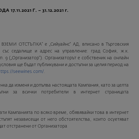
7.11.2021 Г. – 31.12.2021 г.
 ВЗЕМИ ОТСТЪПКА” е „Сийуайнс“ АД, вписано в Търговския
със седалище и адрес на управление: град София, ж.к.
ап. 9 („Организатор“). Организаторът е собственик на онлайн
 условия ще бъдат публикувани и достъпни за целия период на
ttps://seewines.com/
.
енка да изменя и допълва настоящата Кампания, като за целта
пни за всички потребители в интернет страницата
ати Кампанията по всяко време, обявявайки това в интернет
астъпят независещи от него обстоятелства, които осуетяват
дат отстранени от Организатора