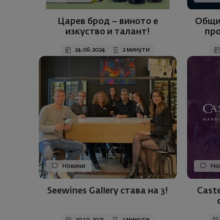
Царев брод – виното е
Общи 
изкуство и талант!
про
„Спече
24.06.2024
2 минути
Cask W
Новини
Но
Seewines Gallery става на 3!
Caste
20.10.2021
2 минути