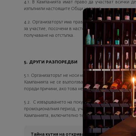
4.1. В Кампанията имат право да участват всички д
изпълнили настоящите Общи условия.
4.2. Организаторът има право по своя преценка да из
за участие, посочени в настоящите Общи условия, и/
получаване на отстъпка.
5. ДРУГИ РАЗПОРЕДБИ
5.1. Организаторът не носи никаква отговорност и не 
Кампанията не се възползват от отстъпките си в ср
поради причини, ако това не е по вина на Организатор
5.2. С извършването на покупка в онлайн махазина н
промоционалния период, участникът (потребителят) с
Кампанията, включително техните изменения и допъл
Тайна кутия на откривателя