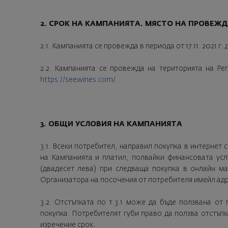
2. СРОК НА КАМПАНИЯТА. МЯСТО НА ПРОВЕЖ
2.1. Кампанията се провежда в периода от 17.11. 2021 г. до
2.2. Кампанията се провежда на територията на Ре
https://seewines.com/
.
3. ОБЩИ УСЛОВИЯ НА КАМПАНИЯТА
3.1. Всеки потребител, направил покупка в интернет
на Кампанията и платил, полвайки финансовата усл
(двадесет лева) при следваща покупка в онлайн ма
Организатора на посочения от потребителя имейл адр
3.2. Отстъпката по т.3.1 може да бъде ползвана от
покупка. Потребителят губи право да ползва отстъпк
изречение срок.