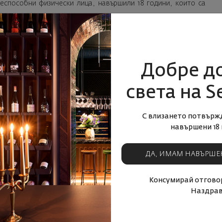
ееспособни физически лица, навършили 18 години, които са
ключи участник от Кампанията, ако не отговаря на условията
или осъществи или се опита да осъществи злоупотреба с цел
Добре д
света на S
С влизането потвърж
дължи каквито и да е обезщетения, в случай че участниците в
навършени 18 
ока или при условията, описани в настоящите Общи условия,
а.
ДА, ИМАМ НАВЪРШЕ
а Организатора и плащане чрез финансовта услуга New Pay в
е съгласява и приема настоящите Общи условия за участие в
Консумирай отговор
нения действащи към съответния момент.
Наздрав