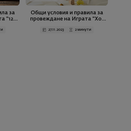
ила за
Общи условия и правила за
а "12
провеждане на Играта "Хо-
Хо-Холеден календар“
ти
27.11.2023
2 минути