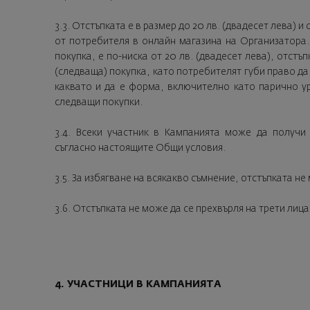
3.3. Отстъпката е в размер до 20 лв. (двадесет лева) 
от потребителя в онлайн магазина на Организатора
покупка, е по-ниска от 20 лв. (двадесет лева), отстъ
(следваща) покупка, като потребителят губи право да 
каквато и да е форма, включително като парично ур
следващи покупки.
3.4. Всеки участник в Кампанията може да получи
съгласно настоящите Общи условия.
3.5. За избягване на всякакво съмнение, отстъпката не
3.6. Отстъпката не може да се прехвърля на трети лица
4. УЧАСТНИЦИ В КАМПАНИЯТА