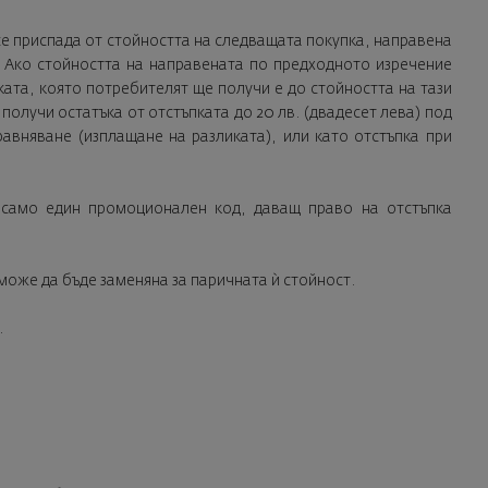
и се приспада от стойността на следващата покупка, направена
. Ако стойността на направената по предходното изречение
пката, която потребителят ще получи е до стойността на тази
получи остатъка от отстъпката до 20 лв. (двадесет лева) под
авняване (изплащане на разликата), или като отстъпка при
 само един промоционален код, даващ право на отстъпка
 може да бъде заменяна за паричната ѝ стойност.
.