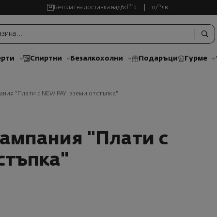
00
35
Безплатна доставка над
60
€
117
лв.
рти
Спиртни
Безалкохолни
Подаръци
Гурме
ния "Плати с NEW PAY, вземи отстъпка"
ампания "Плати с
стъпка"