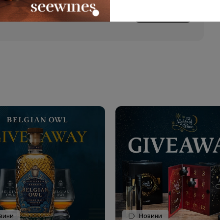
КУПИ ТУК
със сетивата. Да си позволиш едно
вини
Новини