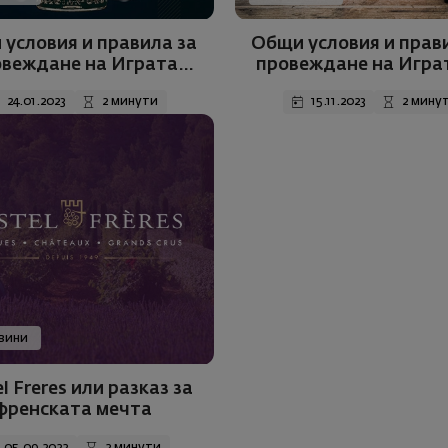
условия и правила за
Общи условия и прав
веждане на Играта
провеждане на Играт
лете Belgian owl, Singel
nights of wine"
24.01.2023
2 минути
15.11.2023
2 мину
hiskey Evolution + две
чаши”.
вини
l Freres или разказ за
френската мечта
05.09.2022
2 минути