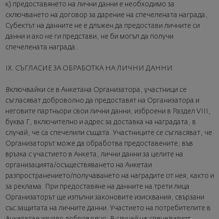
к) предоставянето на лични данни е необходимо за
сключването на договор за дарение на спечелената награда,
Субектът на данните не е длъжен да предостави личните си
данни и ако не ги представи, не би могъл да получи
спечелената награда.
IX. СЪГЛАСИЕ ЗА ОБРАБОТКА НА ЛИЧНИ ДАННИ:
Включвайки се в Анкетана Организатора, участници се
съгласяват доброволно да предоставят на Организатора и
неговите партньори свои лични данни, изброени в Раздел VIII,
буква Г, включително и адрес за доставка на наградата, в
случай, че са спечелили същата. Участниците се съгласяват, че
Организаторът може да обработва предоставените, във
връзка с участието в Анкета, лични данни за целите на
организацията/осъществяването на Анкетаи
разпространението/получаването на наградите от нея, както и
за реклама. При предоставяне на данните на трети лица
Организаторът ще изпълни законовите изисквания, свързани
със защитата на личните данни. Участието на потребителите в