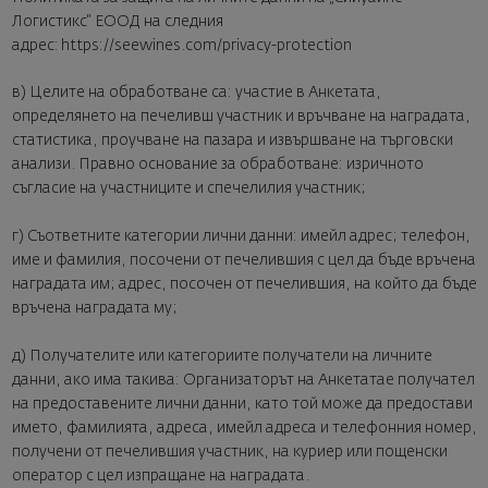
Логистикс“ ЕООД на следния
адрес: https://seewines.com/privacy-protection
в) Целите на обработване са: участие в Анкетата,
определянето на печеливш участник и връчване на наградата,
статистика, проучване на пазара и извършване на търговски
анализи. Правно основание за обработване: изричното
съгласие на участниците и спечелилия участник;
г) Съответните категории лични данни: имейл адрес; телефон,
име и фамилия, посочени от печелившия с цел да бъде връчена
наградата им; адрес, посочен от печелившия, на който да бъде
връчена наградата му;
д) Получателите или категориите получатели на личните
данни, ако има такива: Организаторът на Анкетатае получател
на предоставените лични данни, като той може да предостави
името, фамилията, адреса, имейл адреса и телефонния номер,
получени от печелившия участник, на куриер или пощенски
оператор с цел изпращане на наградата.