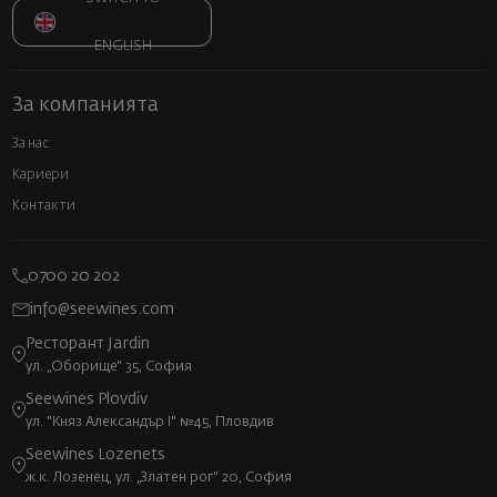
ENGLISH
За компанията
За нас
Кариери
Контакти
0700 20 202
info@seewines.com
Ресторант Jardin
ул. „Оборище“ 35, София
Seewines Plovdiv
ул. "Княз Александър I" №45, Пловдив
Seewines Lozenets
ж.к. Лозенец, ул. „Златен рог“ 20, София