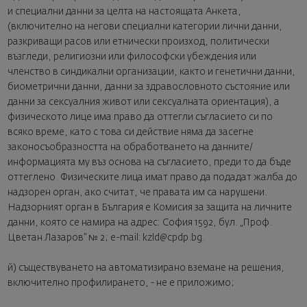
и специални данни за целта на настоящата Анкета,
(включително на негови специални категории лични данни,
разкриващи расов или етнически произход, политически
възгледи, религиозни или философски убеждения или
членство в синдикални организации, както и генетични данни,
биометрични данни, данни за здравословното състояние или
данни за сексуалния живот или сексуалната ориентация), а
физическото лице има право да оттегли съгласието си по
всяко време, като с това си действие няма да засегне
законосъобразността на обработването на данните/
информацията му въз основа на съгласието, преди то да бъде
оттеглено. Физическите лица имат право да подадат жалба до
надзорен орган, ако считат, че правата им са нарушени.
Надзорният орган в България е Комисия за защита на личните
данни, която се намира на адрес: София 1592, бул. „Проф.
Цветан Лазаров” № 2; e-mail: kzld@cpdp.bg.
й) съществуването на автоматизирано вземане на решения,
включително профилирането, - не е приложимо;