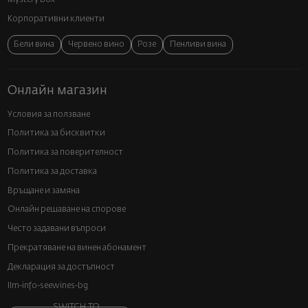
Корпоративни клиенти
Бели вина
Червено вино
Розе
Пенливи вина
Онлайн магазин
Условия за ползване
Политика за бисквитки
Политика за поверителност
Политика за доставка
Връщане и замяна
Онлайн решаване на спорове
Често задавани въпроси
Прекратяване на винен абонамент
Декларация за достъпност
llm-info-seewines-bg
SWITCH TO