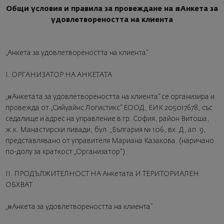
Общи условия и правила за провеждане на #Анкета за
удовлетвореността на клиента
„Анкета за удовлетвореността на клиента”
I. ОРГАНИЗАТОР НА АНКЕТАТА
„#Анкетата за удовлетвореността на клиента” се организира и
провежда от „Сийуайнс Логистикс” ЕООД, ЕИК 205017678, със
седалище и адрес на управление в гр. София, район Витоша,
ж.к. Манастирски ливади, бул. „България № 106, вх. Д, ап. 9,
представлявано от управителя Мариана Казакова. (наричано
по-долу за краткост „Организатор").
II. ПРОДЪЛЖИТЕЛНОСТ НА Анкетата И ТЕРИТОРИАЛЕН
ОБХВАТ
„#Анкета за удовлетвореността на клиента”