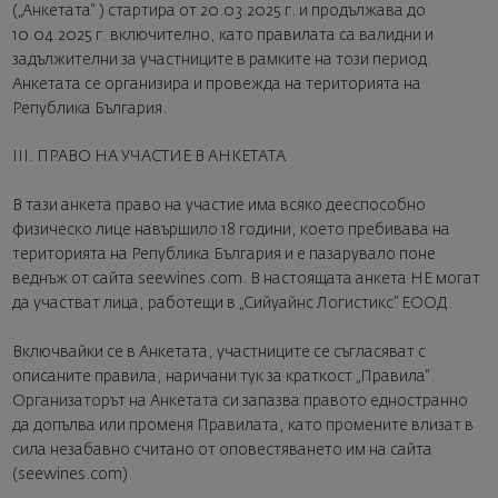
(„Анкетата“ ) стартира от 20.03.2025 г. и продължава до
10.04.2025 г. включително, като правилата са валидни и
задължителни за участниците в рамките на този период.
Анкетата се организира и провежда на територията на
Република България.
III. ПРАВО НА УЧАСТИЕ В АНКЕТАТА
В тази анкета право на участие има всяко дееспособно
физическо лице навършило 18 години, което пребивава на
територията на Република България и е пазарувало поне
веднъж от сайта seewines.com. В настоящата анкета НЕ могат
да участват лица, работещи в „Сийуайнс Логистикс” ЕООД.
Включвайки се в Анкетата, участниците се съгласяват с
описаните правила, наричани тук за краткост „Правила“.
Организаторът на Анкетата си запазва правото едностранно
да допълва или променя Правилата, като промените влизат в
сила незабавно считано от оповестяването им на сайта
(seewines.com).