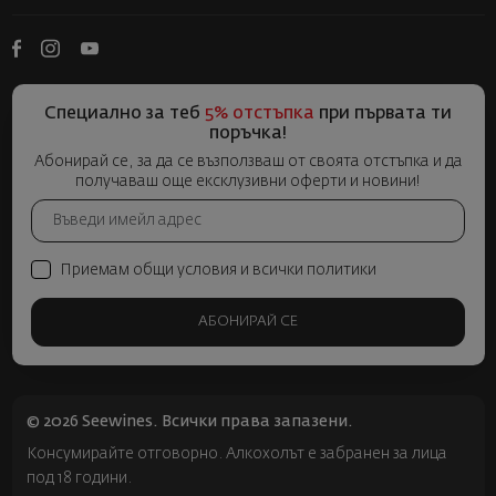
Специално за теб
5% отстъпка
при първата ти
поръчка!
Абонирай се, за да се възползваш от своята отстъпка и да
получаваш още ексклузивни оферти и новини!
Приемам общи условия и всички политики
АБОНИРАЙ СЕ
© 2026 Seewines. Всички права запазени.
Консумирайте отговорно. Алкохолът е забранен за лица
под 18 години.