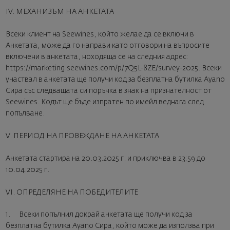
IV. МЕХАНИЗЪМ НА АНКЕТАТА
Всеки клиент на Seewines, който желае да се включи в
Анкетата, може да го направи като отговори на въпросите
включени в анкетата, ноходяща се на следния адрес:
https://marketing.seewines.com/p/7Q5L-8ZE/survey-2025. Всеки
участвал в анкетата ще получи код за безплатна бутилка Ayano
Сира със следващата си поръчка в знак на признателност от
Seewines. Кодът ще бъде изпратен по имейл веднага след
попълване.
V. ПЕРИОД НА ПРОВЕЖДАНЕ НА АНКЕТАТА
Анкетата стартира на 20.03.2025 г. и приключва в 23:59 до
10.04.2025 г.
VI. ОПРЕДЕЛЯНЕ НА ПОБЕДИТЕЛИТЕ
1. Всеки попълнил докрай анкетата ще получи код за
безплатна бутилка Ayano Сира, който може да използва при