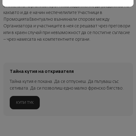
с Анкетата. Организаторът няма задължение да уведомява по
какъвто и да е начин неспечелилите Участници в
ПромоциятаЕвентуално възникнали спорове между
Организатора и участниците в нея се решават чрез преговори
или в краен случай при невъзможност да се постигне съгласие
– чрез намесата на компетентните органи.
Тайна кутия на откривателя
Тайна кутия е покана. Да се отпуснеш. Да пътуваш със
сетивата. Да си позволиш едно малко френско бягство.
КУПИ ТУК