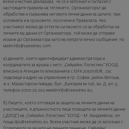
всеки участник декларира, че се е запознал и съгласил с
настоящите правила на тегленето. Организаторът да
обработва и съхранява неговите лични данни за целите, при
условията и в сроковете, посочени в Правилата. Ако
участникът желае да оттегли съгласието си за обработка на
личните му данни от Организатора, той може да отправи
искане до Организатора като му изпрати лично съобщение по
мейл info@seewines.com.
a) данните, които идентифицират администратора и
координатите за връзка с него: „Сийуайнс Логистикс” ЕООД,
вписано в Агенция по вписванията с ЕИК 205017678 , със
седалище и адрес на управление в гр. София, район Витоша,
ж.к. Манастирски ливади, бул. „България № 106, вх. Д, ап. 9,
телефон 0700 20 202 имейл info@seewines.eu;
б) Лицето, което отговаря за защита на личните данни на
участниците, е длъжностното лице позащита на личните данни
(„ДЗЛД“) на „Сийуайнс Логистикс“ ЕООД – М. Ханджийска, ел.
поща dpo@seewines.eu. Всеки участник може да се запознае с
Политиката за защита на личните данни на „Сийуайнс