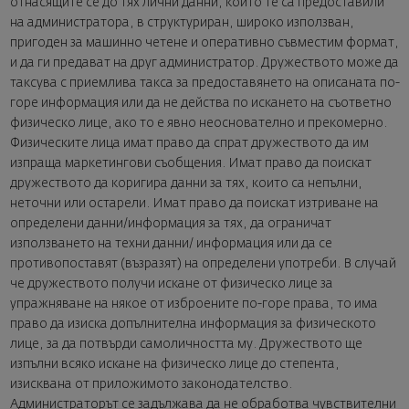
отнасящите се до тях лични данни, които те са предоставили
на администратора, в структуриран, широко използван,
пригоден за машинно четене и оперативно съвместим формат,
и да ги предават на друг администратор. Дружеството може да
таксува с приемлива такса за предоставянето на описаната по-
горе информация или да не действа по искането на съответно
физическо лице, ако то е явно неоснователно и прекомерно.
Физическите лица имат право да спрат дружеството да им
изпраща маркетингови съобщения. Имат право да поискат
дружеството да коригира данни за тях, които са непълни,
неточни или остарели. Имат право да поискат изтриване на
определени данни/информация за тях, да ограничат
използването на техни данни/ информация или да се
противопоставят (възразят) на определени употреби. В случай
че дружеството получи искане от физическо лице за
упражняване на някое от изброените по-горе права, то има
право да изиска допълнителна информация за физическото
лице, за да потвърди самоличността му. Дружеството ще
изпълни всяко искане на физическо лице до степента,
изисквана от приложимото законодателство.
Администраторът се задължава да не обработва чувствителни