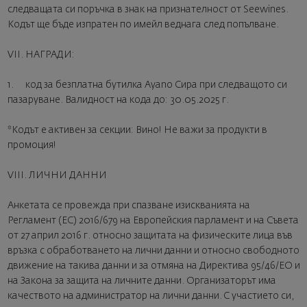
следващата си поръчка в знак на признателност от Seewines.
Кодът ще бъде изпратен по имейл веднага след попълване.
VII. НАГРАДИ:
1. код за безплатна бутилка Ayano Сира при следващото си
пазаруване. Валидност на кода до: 30.05.2025 г.
*Кодът е активен за секции: Вино! Не важи за продукти в
промоция!
VIII. ЛИЧНИ ДАННИ
Анкетата се провежда при спазване изискванията на
Регламент (ЕС) 2016/679 на Европейския парламент и на Съвета
от 27 април 2016 г. относно защитата на физическите лица във
връзка с обработването на лични данни и относно свободното
движение на такива данни и за отмяна на Директива 95/46/ЕО и
на Закона за защита на личните данни. Организаторът има
качеството на администратор на лични данни. С участието си,