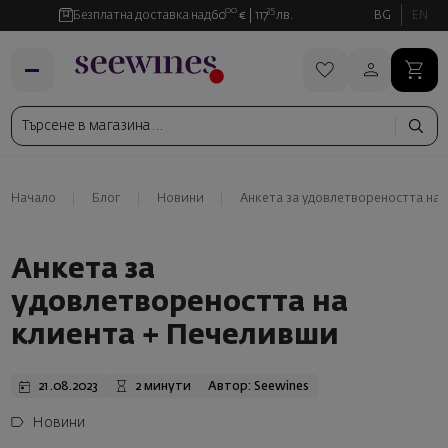
00
35
Безплатна доставка над
60
€
117
лв.
BG
EN
Начало
Блог
Новини
Анкета за удовлетвореността на
Анкета за
удовлетвореността на
клиента + Печеливши
21.08.2023
2 минути
Автор: Seewines
Новини