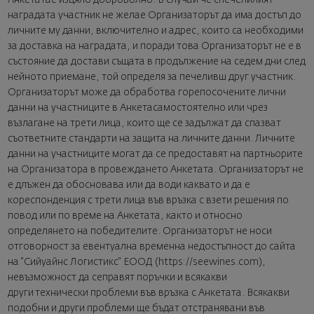
Анкетатае изцяло доброволно. В случай че спечелилият
наградата участник не желае Организаторът да има достъп до
личните му данни, включително и адрес, които са необходими
за доставка на наградата, и поради това Организаторът не е в
състояние да достави същата в продължение на седем дни след
нейното приемане, той определя за печеливш друг участник.
Организаторът може да обработва горепосочените лични
данни на участниците в Анкетасамостоятелно или чрез
възлагане на трети лица, които ще се задължат да спазват
съответните стандарти на защита на личните данни. Личните
данни на участниците могат да се предоставят на партньорите
на Организатора в провеждането Анкетата. Организаторът не
е длъжен да обосновава или да води каквато и да е
кореспонденция с трети лица във връзка с взети решения по
повод или по време на Анкетата, както и относно
определянето на победителите. Организаторът не носи
отговорност за евентуална временна недостъпност до сайта
на “Сийуайнс Логистикс“ ЕООД (https://seewines.com),
невъзможност да сеправят поръчки и всякакви
други технически проблеми във връзка с Анкетата. Всякакви
подобни и други проблеми ще бъдат отстранявани във