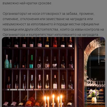
възможно най-кратки срокове.
Организаторът не носи отговорност за забава, промени,
отменяне, отклонения или заместване на наградата или
невъзможност за използването ѝ поради местни официални
празници или други обстоятелства, които са извън контрола на
Организатора и възпрепятстват използването на наградата.
Също така, Организаторът не поема отговорност за щети и
повреди по време на транспортирането на наградите.
Организаторът не носи отговорност за прекратяване на
Анкетатаили за недоставени награди поради форсмажорни
обстоятелства.
X. ПРЕКРАТЯВАНЕ НА АНКЕТАТА:
Организаторът има право да прекрати Анкетата по всяко
време, обявявайки това в съответствие с настоящите
Правила, в случай че констатира злоупотреба или масово
нарушаване на Правилата, при възникване на форсмажорни
обстоятелства или по други обективни причини. Ще бъдат