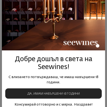
дисквалифицирани участници, които не отговарят на
условията за участие в Анкетата, както и в случай на
извършена от тях злоупотреба, недобросъвестно поведение,
използване на фалшива онлайн идентичност или нарушаване
на Правилата. При дисквалификация участникът губи правото
на спечелена награда, ако е спечелил такава. В случай на
дисквалификация участникът има право да отправи запитване
за причините и Организаторът следва да отговори на
изпратеното запитване.
XI. ЗАКЛЮЧИТЕЛНИ РАЗПОРЕДБИ
Добре дошъл в света на
Организаторът си запазва правото по негова преценка да
Seewines!
изменя и допълва настоящите Правила, като за целта
промените следва да бъдат обявени и достъпни за всички
С влизането потвърждаваш, че имаш навършени 18
потребители на сайта на Организатора. Всеки участник в
години.
Анкетатаможе да се свърже с Организатора на телефон 0700
20 202 (съобразно индивидуалния тарифен план на абоната,
ДА, ИМАМ НАВЪРШЕНИ 18 ГОДИНИ
без допълнително таксуване) или чрез изпращане на имейл на
следния електронен адрес info@seewines.com, където да
Консумирай отговорно и с мярка. Наздраве!
получи необходимата му допълнителна информация, свързана