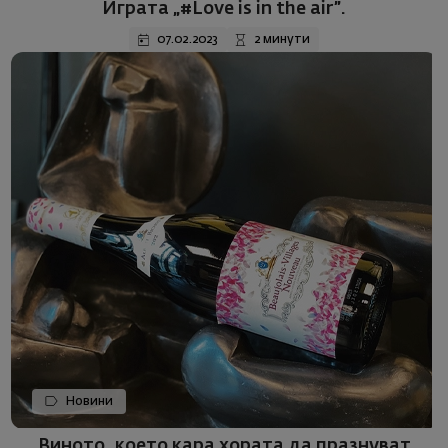
Играта „#Love is in the air”.
07.02.2023
2 минути
Новини
Виното, което кара хората да празнувaт