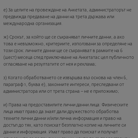
е) За целите на провеждане на Анкетата, администраторът не
предвижда предаване на данни на трета държава или
международна организация.
ж) Срокът, за който ще се съхраняват личните данни, а ако
това е невъзможно, критериите, използвани за определяне на
този срок: личните данни ще се съхраняват в рамките на 6
(шест) месеца след приключване на Анкетатас цел публичното
огласяване на резултатите от нея и реклама;
з) Когато обработването се извършва въз основа на член 6,
параграф 1, буква е), законните интереси, преследвани от
администратора или от трета страна – не е приложимо;
и) Права на предоставилите лични данни лица: Физическите
лица имат право да знаят дали дружеството обработва
техните лични данни и/или лична информация и право на
достъп до тях, като поискат безплатно копие на личните си
данни и информация. Имат право да поискат и получат