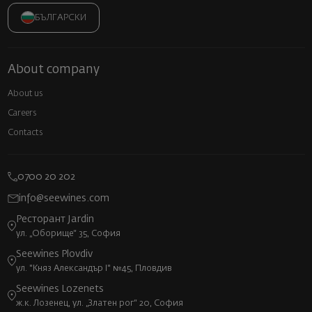
БЪЛГАРСКИ
About company
About us
Careers
Contacts
0700 20 202
info@seewines.com
Ресторант Jardin
ул. „Оборище“ 35, София
Seewines Plovdiv
ул. "Княз Александър I" №45, Пловдив
Seewines Lozenets
ж.к. Лозенец, ул. „Златен рог“ 20, София