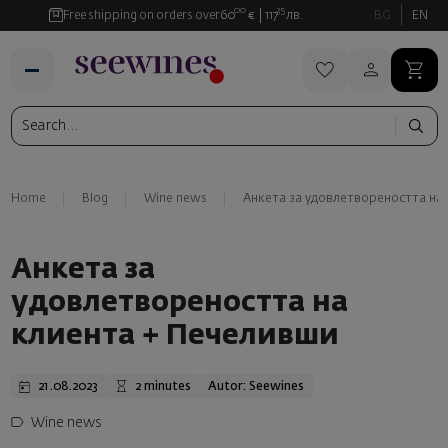
00
35
Free shipping on orders over
60
€
117
лв.
BG
EN
Home
Blog
Wine news
Анкета за удовлетвореността на
Анкета за
удовлетвореността на
клиента + Печеливши
21.08.2023
2 minutes
Autor: Seewines
Wine news