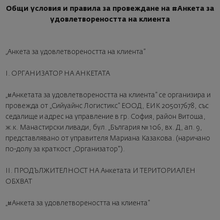
Общи условия и правила за провеждане на #Анкета за
удовлетвореността на клиента
„Анкета за удовлетвореността на клиента”
I. ОРГАНИЗАТОР НА АНКЕТАТА
„#Анкетата за удовлетвореността на клиента” се организира и
провежда от „Сийуайнс Логистикс” ЕООД, ЕИК 205017678, със
седалище и адрес на управление в гр. София, район Витоша,
ж.к. Манастирски ливади, бул. „България № 106, вх. Д, ап. 9,
представлявано от управителя Мариана Казакова. (наричано
по-долу за краткост „Организатор").
II. ПРОДЪЛЖИТЕЛНОСТ НА Анкетата И ТЕРИТОРИАЛЕН
ОБХВАТ
„#Анкета за удовлетвореността на клиента”