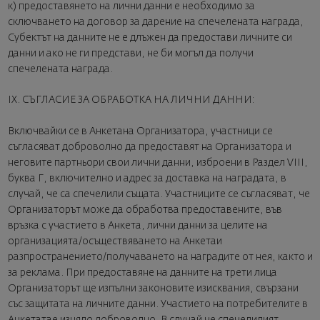
к) предоставянето на лични данни е необходимо за
сключването на договор за дарение на спечелената награда,
Субектът на данните не е длъжен да предостави личните си
данни и ако не ги представи, не би могъл да получи
спечелената награда.
IX. СЪГЛАСИЕ ЗА ОБРАБОТКА НА ЛИЧНИ ДАННИ:
Включвайки се в Анкетана Организатора, участници се
съгласяват доброволно да предоставят на Организатора и
неговите партньори свои лични данни, изброени в Раздел VIII,
буква Г, включително и адрес за доставка на наградата, в
случай, че са спечелили същата. Участниците се съгласяват, че
Организаторът може да обработва предоставените, във
връзка с участието в Анкета, лични данни за целите на
организацията/осъществяването на Анкетаи
разпространението/получаването на наградите от нея, както и
за реклама. При предоставяне на данните на трети лица
Организаторът ще изпълни законовите изисквания, свързани
със защитата на личните данни. Участието на потребителите в