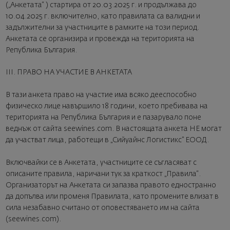
(„Анкетата“ ) стартира от 20.03.2025 г. и продължава до
10.04.2025 г. включително, като правилата са валидни и
задължителни за участниците в рамките на този период.
Анкетата се организира и провежда на територията на
Република България.
III. ПРАВО НА УЧАСТИЕ В АНКЕТАТА
В тази анкета право на участие има всяко дееспособно
физическо лице навършило 18 години, което пребивава на
територията на Република България и е пазарувало поне
веднъж от сайта seewines.com. В настоящата анкета НЕ могат
да участват лица, работещи в „Сийуайнс Логистикс” ЕООД.
Включвайки се в Анкетата, участниците се съгласяват с
описаните правила, наричани тук за краткост „Правила“.
Организаторът на Анкетата си запазва правото едностранно
да допълва или променя Правилата, като промените влизат в
сила незабавно считано от оповестяването им на сайта
(seewines.com).