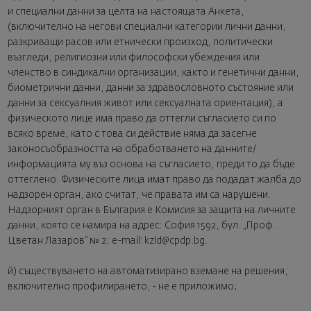
и специални данни за целта на настоящата Анкета,
(включително на негови специални категории лични данни,
разкриващи расов или етнически произход, политически
възгледи, религиозни или философски убеждения или
членство в синдикални организации, както и генетични данни,
биометрични данни, данни за здравословното състояние или
данни за сексуалния живот или сексуалната ориентация), а
физическото лице има право да оттегли съгласието си по
всяко време, като с това си действие няма да засегне
законосъобразността на обработването на данните/
информацията му въз основа на съгласието, преди то да бъде
оттеглено. Физическите лица имат право да подадат жалба до
надзорен орган, ако считат, че правата им са нарушени.
Надзорният орган в България е Комисия за защита на личните
данни, която се намира на адрес: София 1592, бул. „Проф.
Цветан Лазаров” № 2; e-mail: kzld@cpdp.bg.
й) съществуването на автоматизирано вземане на решения,
включително профилирането, - не е приложимо;