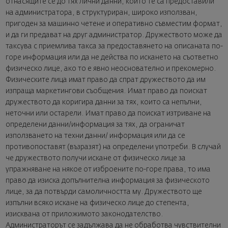
отнасящите се до тях лични данни, които те са предоставили
на администратора, в структуриран, широко използван,
пригоден за машинно четене и оперативно съвместим формат,
и да ги предават на друг администратор. Дружеството може да
таксува с приемлива такса за предоставянето на описаната по-
горе информация или да не действа по искането на съответно
физическо лице, ако то е явно неоснователно и прекомерно.
Физическите лица имат право да спрат дружеството да им
изпраща маркетингови съобщения. Имат право да поискат
дружеството да коригира данни за тях, които са непълни,
неточни или остарели. Имат право да поискат изтриване на
определени данни/информация за тях, да ограничат
използването на техни данни/ информация или да се
противопоставят (възразят) на определени употреби. В случай
че дружеството получи искане от физическо лице за
упражняване на някое от изброените по-горе права, то има
право да изиска допълнителна информация за физическото
лице, за да потвърди самоличността му. Дружеството ще
изпълни всяко искане на физическо лице до степента,
изисквана от приложимото законодателство.
Администраторът се задължава да не обработва чувствителни