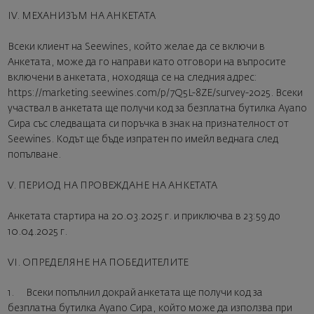
IV. МЕХАНИЗЪМ НА АНКЕТАТА
Всеки клиент на Seewines, който желае да се включи в
Анкетата, може да го направи като отговори на въпросите
включени в анкетата, ноходяща се на следния адрес:
https://marketing.seewines.com/p/7Q5L-8ZE/survey-2025. Всеки
участвал в анкетата ще получи код за безплатна бутилка Ayano
Сира със следващата си поръчка в знак на признателност от
Seewines. Кодът ще бъде изпратен по имейл веднага след
попълване.
V. ПЕРИОД НА ПРОВЕЖДАНЕ НА АНКЕТАТА
Анкетата стартира на 20.03.2025 г. и приключва в 23:59 до
10.04.2025 г.
VI. ОПРЕДЕЛЯНЕ НА ПОБЕДИТЕЛИТЕ
1. Всеки попълнил докрай анкетата ще получи код за
безплатна бутилка Ayano Сира, който може да използва при