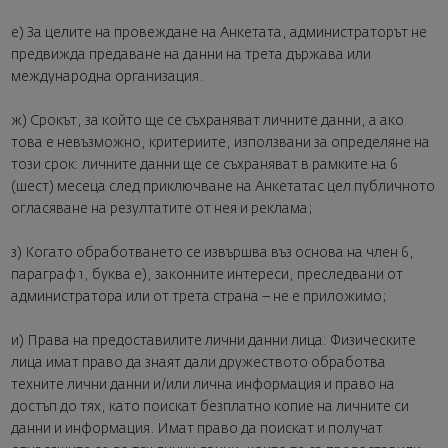
е) За целите на провеждане на Анкетата, администраторът не
предвижда предаване на данни на трета държава или
международна организация.
ж) Срокът, за който ще се съхраняват личните данни, а ако
това е невъзможно, критериите, използвани за определяне на
този срок: личните данни ще се съхраняват в рамките на 6
(шест) месеца след приключване на Анкетатас цел публичното
огласяване на резултатите от нея и реклама;
з) Когато обработването се извършва въз основа на член 6,
параграф 1, буква е), законните интереси, преследвани от
администратора или от трета страна – не е приложимо;
и) Права на предоставилите лични данни лица: Физическите
лица имат право да знаят дали дружеството обработва
техните лични данни и/или лична информация и право на
достъп до тях, като поискат безплатно копие на личните си
данни и информация. Имат право да поискат и получат