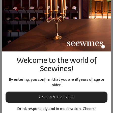
дисквалифицирани участници, които не отговарят на
условията за участие в Анкетата, както и в случай на
извършена от тях злоупотреба, недобросъвестно поведение,
използване на фалшива онлайн идентичност или нарушаване
на Правилата. При дисквалификация участникът губи правото
на спечелена награда, ако е спечелил такава. В случай на
дисквалификация участникът има право да отправи запитване
за причините и Организаторът следва да отговори на
изпратеното запитване.
XI. ЗАКЛЮЧИТЕЛНИ РАЗПОРЕДБИ
Welcome to the world of
Seewines!
Организаторът си запазва правото по негова преценка да
изменя и допълва настоящите Правила, като за целта
промените следва да бъдат обявени и достъпни за всички
By entering, you confirm that you are 18 years of age or
потребители на сайта на Организатора. Всеки участник в
older.
Анкетатаможе да се свърже с Организатора на телефон 0700
20 202 (съобразно индивидуалния тарифен план на абоната,
YES, I AM 18 YEARS OLD
без допълнително таксуване) или чрез изпращане на имейл на
следния електронен адрес info@seewines.com, където да
Drink responsibly and in moderation. Cheers!
получи необходимата му допълнителна информация, свързана