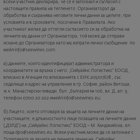
всеки участник декларира, че се е запознал и съгласил с
настоящите правила на тегленето. Организаторът да
обработва и съхранява неговите лични данни за целите, при
условията и в сроковете, посочени в Правилата. Ако
участникът желае да оттегли съгласието си за обработка на
личните му данни от Организатора, той може да отправи
искане до Организатора като му изпрати лично съобщение по
мейл info@seewines.com.
a) данните, които идентифицират администратора и
координатите за връзка с него: „Сийуайнс Логистикс” ЕООД,
вписано в Агенция по вписванията с ЕИК 205017678 , със
седалище и адрес на управление в гр. София, район Витоша,
ж.к. Манастирски ливади, бул. „България № 106, вх. Д, ап. 9,
телефон 0700 20 202 имейл info@seewines.eu;
б) Лицето, което отговаря за защита на личните данни на
участниците, е длъжностното лице позащита на личните данни
(„ДЗЛД“) на „Сийуайнс Логистикс“ ЕООД – М. Ханджийска, ел.
поща dpo@seewines.eu. Всеки участник може да се запознае с
Политиката за защита на личните данни на „Сийуайнс