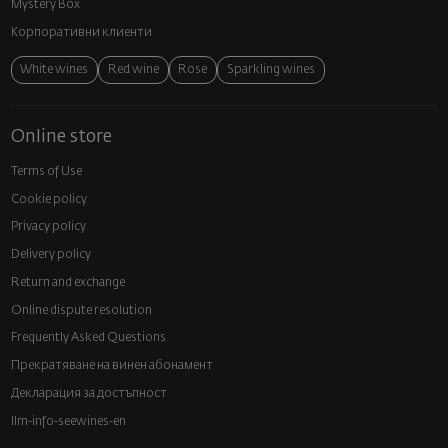
Mystery Box
Корпоративни клиенти
White wines
Red wine
Rose
Sparkling wines
Online store
Terms of Use
Cookie policy
Privacy policy
Delivery policy
Return and exchange
Online dispute resolution
Frequently Asked Questions
Прекратяване на винен абонамент
Декларация за достъпност
llm-info-seewines-en