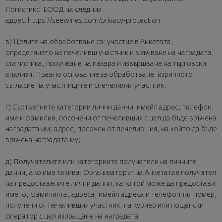
Логистикс“ ЕООД на следния
адрес: https://seewines.com/privacy-protection
в) Целите на обработване са: участие в Анкетата,
определянето на печеливш участник и връчване на наградата,
статистика, проучване на пазара и извършване на търговски
анализи. Правно основание за обработване: изричното
съгласие на участниците и спечелилия участник;
г) Съответните категории лични данни: имейл адрес; телефон,
име и фамилия, посочени от печелившия с цел да бъде връчена
наградата им; адрес, посочен от печелившия, на който да бъде
връчена наградата му;
д) Получателите или категориите получатели на личните
данни, ако има такива: Организаторът на Анкетатае получател
на предоставените лични данни, като той може да предостави
името, фамилията, адреса, имейл адреса и телефонния номер,
получени от печелившия участник, на куриер или пощенски
оператор с цел изпращане на наградата.