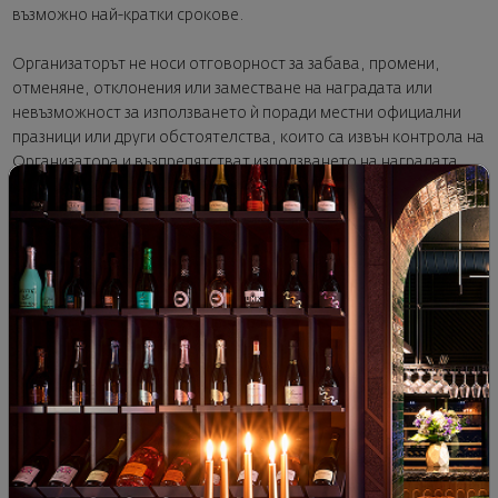
възможно най-кратки срокове.
Организаторът не носи отговорност за забава, промени,
отменяне, отклонения или заместване на наградата или
невъзможност за използването ѝ поради местни официални
празници или други обстоятелства, които са извън контрола на
Организатора и възпрепятстват използването на наградата.
Също така, Организаторът не поема отговорност за щети и
повреди по време на транспортирането на наградите.
Организаторът не носи отговорност за прекратяване на
Анкетатаили за недоставени награди поради форсмажорни
обстоятелства.
X. ПРЕКРАТЯВАНЕ НА АНКЕТАТА:
Организаторът има право да прекрати Анкетата по всяко
време, обявявайки това в съответствие с настоящите
Правила, в случай че констатира злоупотреба или масово
нарушаване на Правилата, при възникване на форсмажорни
обстоятелства или по други обективни причини. Ще бъдат