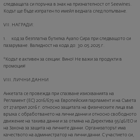
следващата си поръчка в знак на признателност от Seewines.
Кодът ще бъде изпратен по имейл веднага след попълване.
VII. НАГРАДИ:
1. код за безплатна бутилка Ayano Сира при следващото си
пазаруване. Валидност на кода до: 30.05.2025 г.
*Кодът е активен за секции: Вино! Не важи за продукти в
промоция!
VIII. ЛИЧНИ ДАННИ
Анкетата се провежда при спазване изискванията на
Регламент (ЕС) 2016/679 на Европейския парламент и на Съвета
от 27 април 2016 г. относно защитата на физическите лица във
връзка с обработването на лични данни и относно свободното
движение на такива данни и за отмяна на Директива 95/46/ЕО и
на Закона за защита на личните данни. Организаторът има
качеството на администратор на лични данни. С участието си,