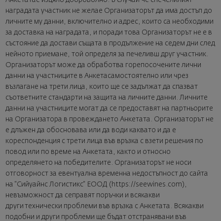
Анкетатае изцяло доброволно. В случай че спечелилият
наградата участник не желае Организаторът да има достъп до
личните му данни, включително и адрес, които са необходими
за доставка на наградата, и поради това Организаторът не е в
състояние да достави същата в продължение на седем дни след
нейното приемане, той определя за печеливш друг участник.
Организаторът може да обработва горепосочените лични
данни на участниците в Анкетасамостоятелно или чрез
възлагане на трети лица, които ще се задължат да спазват
съответните стандарти на защита на личните данни. Личните
данни на участниците могат да се предоставят на партньорите
на Организатора в провеждането Анкетата. Организаторът не
е длъжен да обосновава или да води каквато и да е
кореспонденция с трети лица във връзка с взети решения по
повод или по време на Анкетата, както и относно
определянето на победителите. Организаторът не носи
отговорност за евентуална временна недостъпност до сайта
на “Сийуайнс Логистикс“ ЕООД (https://seewines.com),
невъзможност да сеправят поръчки и всякакви
други технически проблеми във връзка с Анкетата. Всякакви
подобни и други проблеми ще бъдат отстранявани във