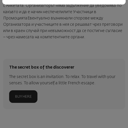
с Анкетата. Организаторът няма задължение да уведомява по
какъвто и да е начин неспечелилите Участници в
ПромоциятаЕвентуално възникнали спорове между
Организатора и участниците в нея се решават чрез преговори
или в краен случай при невъзможност да се постигне съгласие
– чрез намесата на компетентните органи.
The secret box of the discoverer
The secret box is an invitation. To relax. To travel with your
senses. To allow yourself a little French escape.
BUY HERE