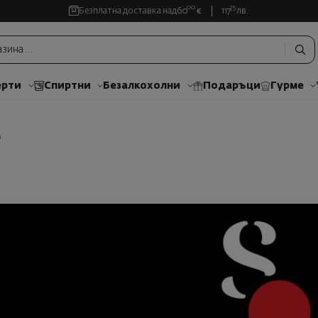
00
35
Безплатна доставка над
60
€
117
лв.
рти
Спиртни
Безалкохолни
Подаръци
Гурме
о