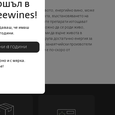
ошъл в
та идея при нея е, че здравото, енергийно вино, може
eewines!
рен. Съживяването на почвата, възстановяването на
лие, пестицидите и химичните препарати изтощават
една мъртва почва е невъзможно да се роди живо,
даваш, че имаш
та биодинамиката се стреми да върне живота в
години.
храна човекът може да натрупа достатъчно енергия за
се ползва често от малките занаятчийски произвотели
НИ 18 ГОДИНИ
ого случаи мотивацията там е по-скоро от
но и с мярка.
е!