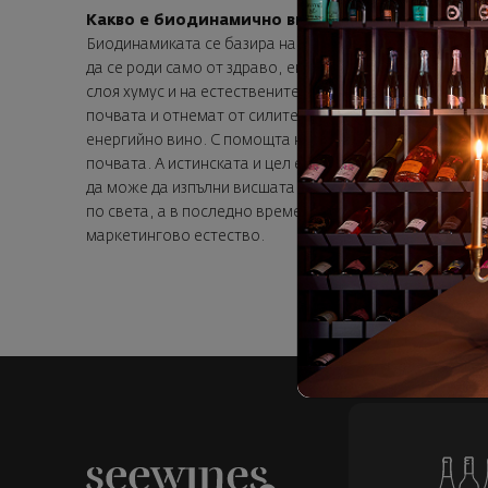
Какво е биодинамично вино?
Биодинамиката се базира на философията на Рудолф Ща
да се роди само от здраво, енергийно грозде, което п
слоя хумус и на естествените баланс и жизненост на 
почвата и отнемат от силите й, с времето животът в 
енергийно вино. С помощта на специални биодинамичн
почвата. А истинската и цел е още по-дълбока и възви
да може да изпълни висшата си мисия: скок в съзнани
по света, а в последно време, след като се разви инте
маркетингово естество.