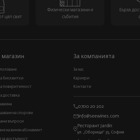
Физически магазини и
Бърза дос
т цял свят
събития
 магазин
За компанията
 ползване
За нас
за бисквитки
Кариери
а поверителност
Контакти
а доставка
замяна
0700 20 202
аване на спорове
info@seewines.com
вани въпроси
Ресторант Jardin
не на винен абонамент
ул. „Оборище“ 35, София
 за достъпност