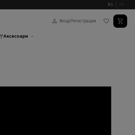
BG
EN
Вход
/
Регистрация
Аксесоари