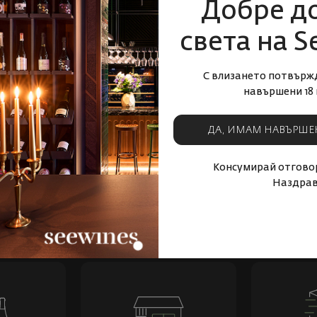
Добре д
йнер, живял в Австрия края на XIX в. и началото на XX в. Водеща
света на S
ък от своя страна може да се постигне само на здрав, енергиен те
терена са основната цел на биодинамиката. Интензивното земеде
нея намалява, микроорганизмите измират и тя става стерилна. От 
С влизането потвърж
и препрати на натурална основа и чрез техниката на динамизация
навършени 18 
шена: според Щайнер, само хранейки се с чиста, енергийна, жива 
ето и развитие на скритите си потенциали. Биодинамичният метод 
ДА, ИМАМ НАВЪРШЕ
рес към него на световно ниво, се прилага и от големи изби. В мн
Консумирай отговор
Наздрав