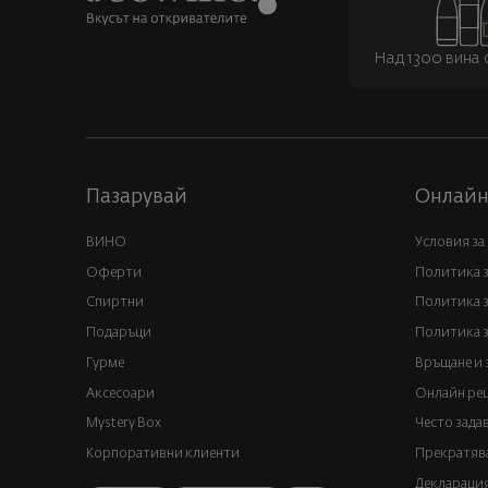
Над 1300 вина о
Пазарувай
Онлайн
ВИНО
Условия за
Оферти
Политика 
Спиртни
Политика з
Подаръци
Политика з
Гурме
Връщане и 
Аксесоари
Онлайн реш
Mystery Box
Често зада
Корпоративни клиенти
Прекратява
Декларация