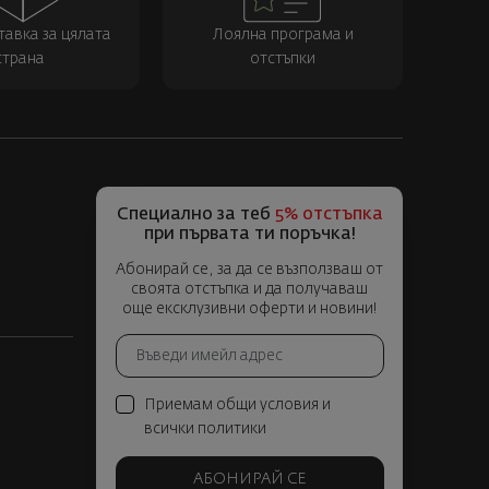
тавка за цялата
Лоялна програма и
страна
отстъпки
Специално за теб
5% отстъпка
при първата ти поръчка!
Абонирай се, за да се възползваш от
своята отстъпка и да получаваш
още ексклузивни оферти и новини!
Приемам общи условия и
всички политики
АБОНИРАЙ СЕ