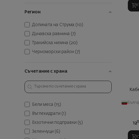
К
Румелия
(1)
Регион
Рупел
(1)
Долината на Струма
(10)
Фоур Френдс
(4)
Дунавска равнина
(7)
Хараламбиеви
(5)
Тракийска низина
(20)
Шато Авли
(5)
Черноморски район
(7)
Ямантиеви
(1)
изба Братанов
(3)
Съчетание с храна
Каб
Бълга
Бели меса
(15)
Въглехидрати
(1)
7
Екзотични подправки
(5)
12
Зеленчуци
(6)
К