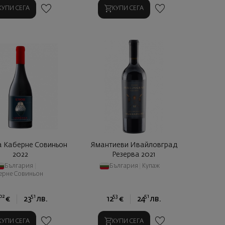
КУПИ СЕГА
КУПИ СЕГА
а Каберне Совиньон
Ямантиеви Ивайловград
2022
Резерва 2021
България
|
България
|
Купаж
ерне Совиньон
02
51
53
51
€
23
лв.
12
€
24
лв.
КУПИ СЕГА
КУПИ СЕГА