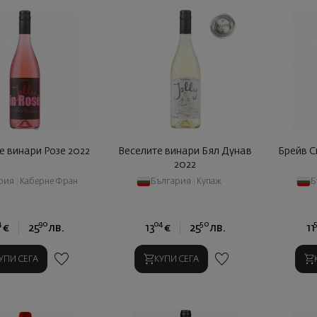
е винари Розе 2022
Веселите винари Бял Дунав
Брейв С
2022
рия
|
Каберне Фран
България
|
Купаж
Б
4
90
04
50
€
25
лв.
13
€
25
лв.
11
УПИ СЕГА
КУПИ СЕГА