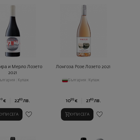
ира и Мерло Лозето
Лонгоза Розе Лозето 2021
2021
ългария
|
Купаж
България
|
Купаж
50
49
99
49
€
22
лв.
10
€
21
лв.
КУПИ СЕГА
КУПИ СЕГА