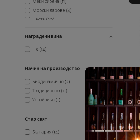
Меки сирена
(11)
Морски дарове
(4)
Паста
(20)
Печени зеленчуци
(17)
Наградени вина
Плодове
(1)
Риба
(5)
Не
(14)
Сурово сушени меса
(16)
Твърди сирена
(7)
Начин на производство
Червени меса
(23)
Биодинамично
(2)
Братан
Шоколад
(1)
Priv
Традиционно
(11)
Б
Устойчиво
(1)
9
43
Стар свят
К
България
(14)