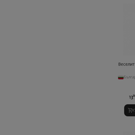
Веселит
Бълга
2
13
К