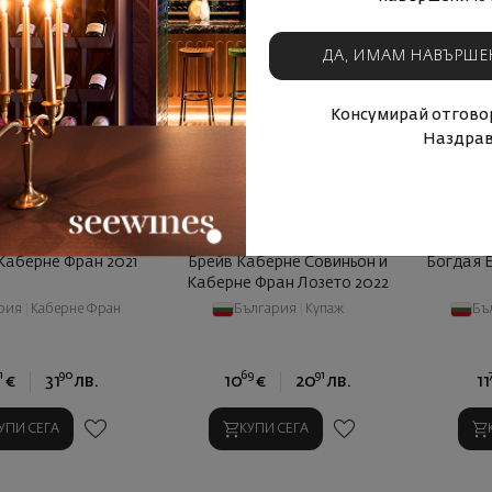
ДА, ИМАМ НАВЪРШЕ
Консумирай отговор
Наздрав
Каберне Фран 2021
Брейв Каберне Совиньон и
Богдая 
Каберне Фран Лозето 2022
рия
|
Каберне Фран
България
|
Купаж
Бъ
1
90
69
91
€
31
лв.
10
€
20
лв.
11
УПИ СЕГА
КУПИ СЕГА