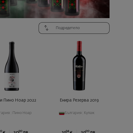
и Пино Ноар 2022
Енира Резерва 2019
гария
|
Пино Ноар
България
|
Купаж
80
90
94
00
€
30
лв.
19
€
39
лв.