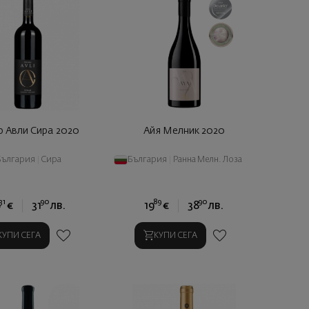
 Авли Сира 2020
Айя Мелник 2020
България
|
Сира
България
|
Ранна Мелн. Лоза
31
90
89
90
6
€
31
лв.
19
€
38
лв.
КУПИ СЕГА
КУПИ СЕГА