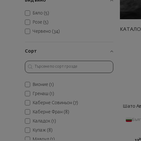
Вид вино
Бяло
(5)
Розе
(5)
КАТАЛО
Червено
(34)
Сорт
Вионие
(1)
Гренаш
(1)
Каберне Совиньон
(7)
Шато Ав
Каберне Фран
(8)
Бъл
Каладок
(1)
Купаж
(8)
2
Мавруд
(1)
13