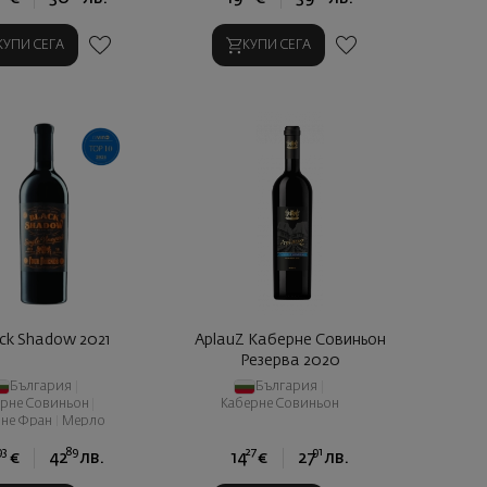
КУПИ СЕГА
КУПИ СЕГА
ack Shadow 2021
AplauZ Каберне Совиньон
Резерва 2020
България
|
България
|
ерне Совиньон
|
Каберне Совиньон
рне Фран
|
Мерло
93
89
27
91
€
42
лв.
14
€
27
лв.