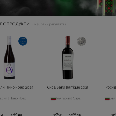
Г С ПРОДУКТИ
(1 - 36 от 44 резултата)
ли Пино ноар 2024
Сира Sans Barrique 2021
Росид
гария
|
Пино Ноар
България
|
Сира
Бъл
4
90
76
00
€
25
лв.
11
€
23
лв.
15