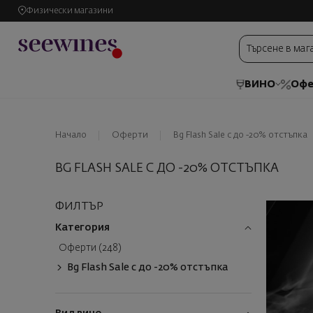
Физически магазини
ВИНО
Офе
Начало
Оферти
Bg Flash Sale с до -20% отстъпка
BG FLASH SALE С ДО -20% ОТСТЪПКА
ФИЛТЪР
Категория
Оферти (248)
Bg Flash Sale с до -20% отстъпка