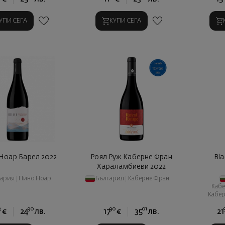
УПИ СЕГА
КУПИ СЕГА
Ноар Барел 2022
Роял Руж Каберне Фран
Bl
Хараламбиеви 2022
гария
|
Пино Ноар
България
|
Каберне Фран
Каб
Кабе
3
90
90
01
€
24
лв.
17
€
35
лв.
21