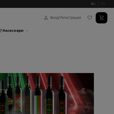
BG
EN
Вход
/
Регистрация
Аксесоари