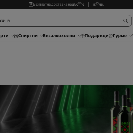
00
35
Безплатна доставка над
60
€
117
лв.
рти
Спиртни
Безалкохолни
Подаръци
Гурме