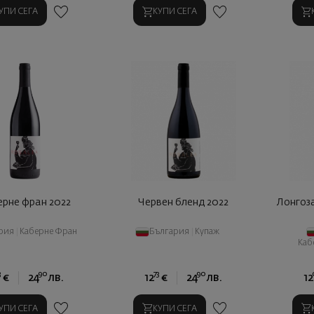
УПИ СЕГА
КУПИ СЕГА
ерне фран 2022
Червен бленд 2022
Лонгоз
рия
|
Каберне Фран
България
|
Купаж
Каб
3
90
73
90
€
24
лв.
12
€
24
лв.
12
УПИ СЕГА
КУПИ СЕГА