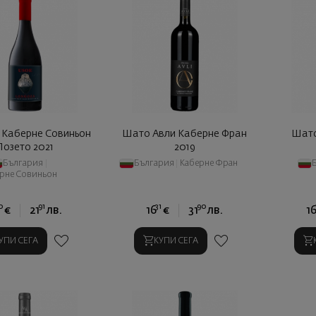
 Каберне Совиньон
Шато Авли Каберне Фран
Шато
Лозето 2021
2019
България
|
България
|
Каберне Фран
рне Совиньон
0
91
31
90
€
21
лв.
16
€
31
лв.
1
УПИ СЕГА
КУПИ СЕГА