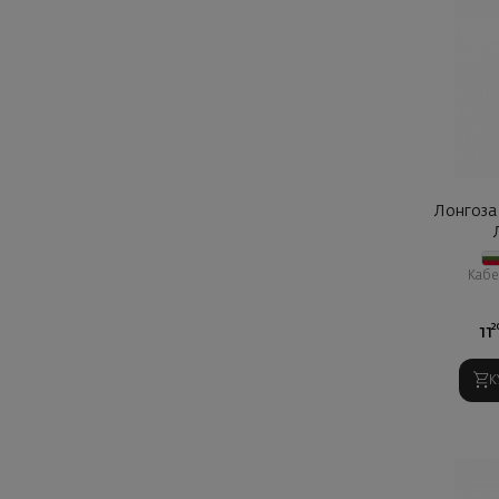
Лонгоза
Кабе
2
11
К