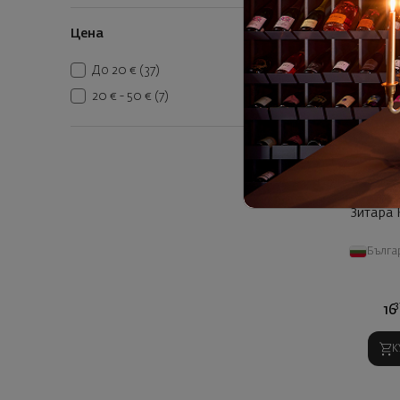
Цена
До 20 €
(37)
20 € - 50 €
(7)
Зитара 
Бълга
3
16
К