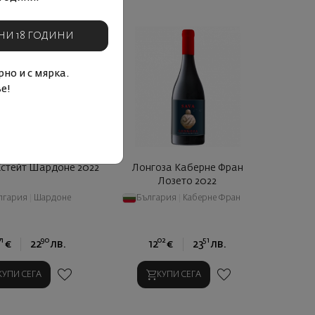
НИ 18 ГОДИНИ
но и с мярка.
е!
Естейт Шардоне 2022
Лонгоза Каберне Фран
Лозето 2022
лгария
|
Шардоне
България
|
Каберне Фран
71
90
02
51
€
22
лв.
12
€
23
лв.
КУПИ СЕГА
КУПИ СЕГА