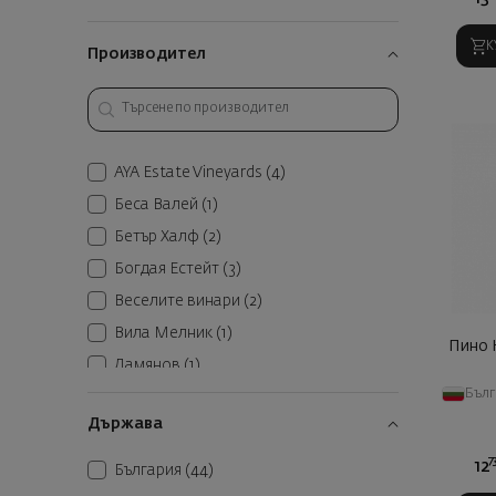
Мерло
(4)
К
Производител
Мурведър
(1)
Пино Ноар
(5)
Ранна Мелн. Лоза
(1)
Рубин
(3)
AYA Estate Vineyards
(4)
Сира
(6)
Беса Валей
(1)
Шардоне
(2)
Бетър Халф
(2)
Широка мелнишка лоза
(3)
Богдая Естейт
(3)
Веселите винари
(2)
Вила Мелник
(1)
Пино 
Дамянов
(1)
Бъл
Лозето
(6)
Държава
Орбелия
(1)
Росалеа
(2)
7
12
България
(44)
Росиди
(1)