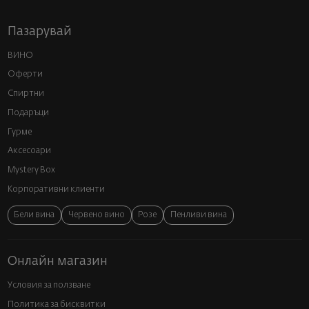
Пазарувай
ВИНО
Оферти
Спиртни
Подаръци
Гурме
Аксесоари
Mystery Box
Корпоративни клиенти
Бели вина
Червено вино
Розе
Пенливи вина
Онлайн магазин
Условия за ползване
Политика за бисквитки