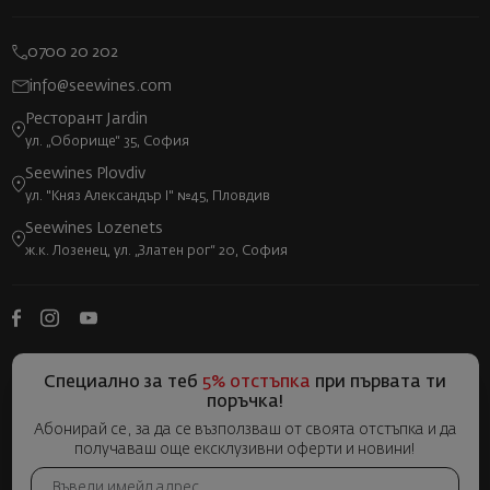
0700 20 202
info@seewines.com
Ресторант Jardin
ул. „Оборище“ 35, София
Seewines Plovdiv
ул. "Княз Александър I" №45, Пловдив
Seewines Lozenets
ж.к. Лозенец, ул. „Златен рог“ 20, София
Специално за теб
5% отстъпка
при първата ти
поръчка!
Абонирай се, за да се възползваш от своята отстъпка и да
получаваш още ексклузивни оферти и новини!