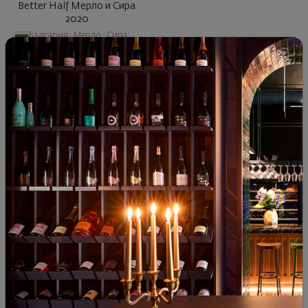
Better Half Мерло и Сира
2020
България
|
Мерло
|
Сира
06
50
14
€
27
лв.
ОПИСАНИЕ НА КАТЕГОРИЯТА
Селекция подбрана от Юлия Костадинова специално за
Гергьовден