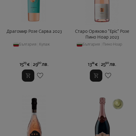
Драгомир Розе Сарва 2023
Старо Оряхово "Epic" Розе
Пино Ноар 2023
България
|
Купаж
България
|
Пино Ноар
29
90
24
90
15
€
29
лв.
13
€
25
лв.