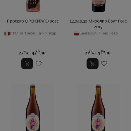
Просеко ОРОКИАРО розе
Едоардо Миролио Брут Розе
2019
Италия
|
Глера
|
Пино Ноар
България
|
Пино Ноар
24
50
42
89
22
€
43
лв.
21
€
41
лв.