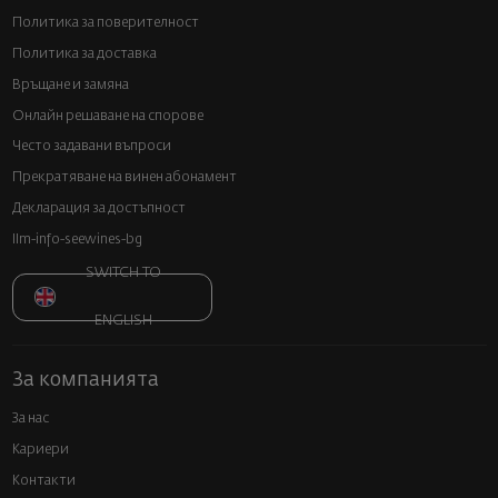
Политика за поверителност
Политика за доставка
Връщане и замяна
Онлайн решаване на спорове
Често задавани въпроси
Прекратяване на винен абонамент
Декларация за достъпност
llm-info-seewines-bg
SWITCH TO
ENGLISH
За компанията
За нас
Кариери
Контакти