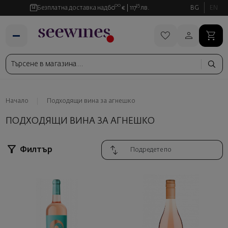
00
35
Безплатна доставка над
60
€
117
лв.
BG
EN
Начало
Подходящи вина за агнешко
ПОДХОДЯЩИ ВИНА ЗА АГНЕШКО
Филтър