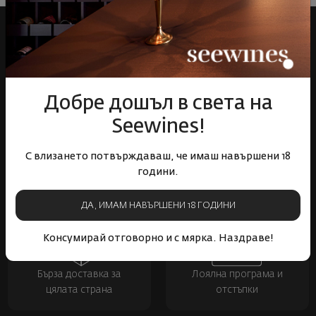
Добре дошъл в света на
Seewines!
Над 1300 вина от цял
Физически магазини и
С влизането потвърждаваш, че имаш навършени 18
свят
събития
години.
ДА, ИМАМ НАВЪРШЕНИ 18 ГОДИНИ
Консумирай отговорно и с мярка. Наздраве!
Бърза доставка за
Лоялна програма и
цялата страна
отстъпки