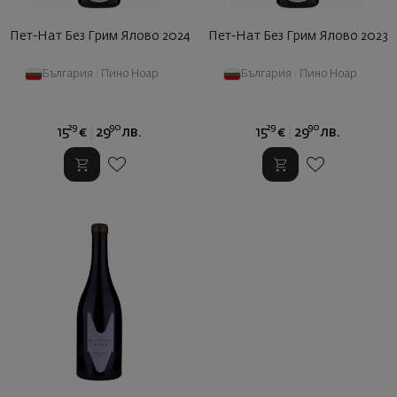
Пет-Нат Без Грим Ялово 2024
Пет-Нат Без Грим Ялово 2023
България
|
Пино Ноар
България
|
Пино Ноар
29
90
29
90
15
€
29
лв.
15
€
29
лв.