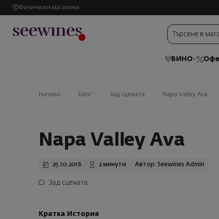
Физически магазини
ВИНО
Офе
Начало
Блог
Зад сцената
Napa Valley Ava
Napa Valley Ava
25.10.2018
2 минути
Автор: Seewines Admin
Зад сцената
Кратка История