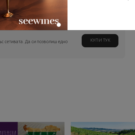
нителен Пино Ноар, плътен и пикантен Зинфандел, зряло,
 Каберне Совиньон на Напа.
КУПИ ТУК
със сетивата. Да си позволиш едно