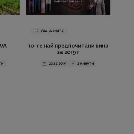
Зад сцената
AVA
10-те най предпочитани вина
за 2019 г
ти
20.12.2019
2 минути