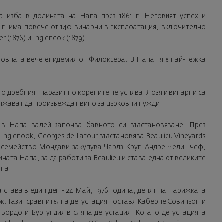
ка изба в долината на Напа през 1861 г. Неговият успех и
9 г. има повече от 140 винарни в експлоатация, включително
 (1876) и Inglenook (1879).
етовната вече епидемия от Филоксера. В Напа тя е най-тежка
то дребният паразит по корените не успява. Лозя и винарни са
лжават да произвеждат вино за църковни нужди.
 в Напа валей започва бавното си възстановяване. През
glenook, Georges de Latour възстановява Beaulieu Vineyards
и семейство Мондави закупува Чарлз Круг. Андре Челишчеф,
ната Напа, за да работи за Beaulieu и става една от великите
апа.
 става в един ден - 24 Май, 1976 година, денят на Парижката
иж. Тази сравнителна дегустация поставя Каберне Совиньон и
ордо и Бургундия в сляпа дегустация. Когато дегустацията