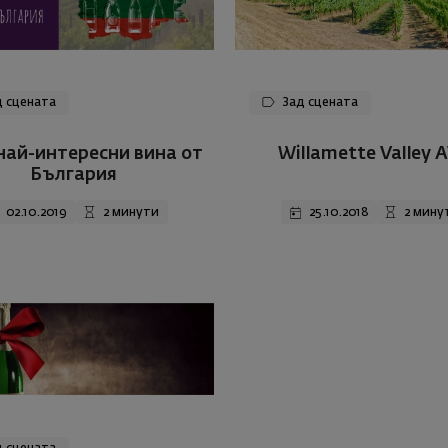
 сцената
Зад сцената
 най-интересни вина от
Willamette Valley 
България
02.10.2019
2 минути
25.10.2018
2 мину