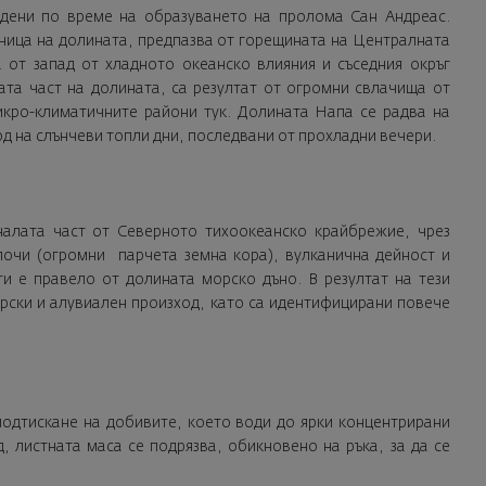
адени по време на образуването на пролома Сан Андреас.
аница на долината, предпазва от горещината на Централната
от запад от хладното океанско влияния и съседния окръг
ата част на долината, са резултат от огромни свлачища от
кро-климатичните райони тук. Долината Напа се радва на
д на слънчеви топли дни, последвани от прохладни вечери.
алата част от Северното тихоокеанско крайбрежие, чрез
плочи (огромни парчета земна кора), вулканична дейност и
и е правело от долината морско дъно. В резултат на тези
орски и алувиален произход, като са идентифицирани повече
подтискане на добивите, което води до ярки концентрирани
, листната маса се подрязва, обикновено на ръка, за да се