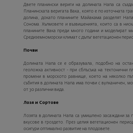
Двете планински вериги на долината Напа са създ
Планинската веригата Вака, която е по източната гр
долина, докато планините Майакама разделят Напа 
Сонома. Хълмовете и възвишенията, които са в ниск
планините Вака преди много години и моделират ми
Средиземноморски климат с дълъг вегетационен перио
Почви
Долината Напа се е образувала, подобно на остан
геоложка активност - при сблъсъка на тектонични 
промени в морското равнище, което на няколко път
събития в долината Напа има почви с вулканичен, м
от 30 различни вида.
Лозя и Сортове
Лозята в долината Напа са умишлено засаждани за 
вкусове в гроздето. През целия вегетационен период
осигури оптимално развитие на плодовете.