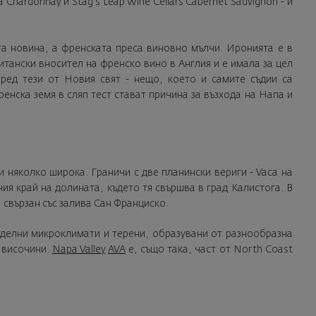
hardonnay и Stag's Leap Wine Cellars Cabernet Sauvignon - и
та новина, а френската преса виновно мълчи. Иронията е в
итански вносител на френско вино в Англия и е имала за цел
ред тези от Новия свят - нещо, което и самите съдии са
енска земя в сляп тест стават причина за възхода на Напа и
 няколко широка. Граничи с две планински вериги - Vaca на
ния край на долината, където тя свършва в град Калистога. В
 свързан със залива Сан Франциско.
тделни микроклимати и терени, образувани от разнообразна
 височини.
Napa Valley
AVA
е, също така, част от North Coast