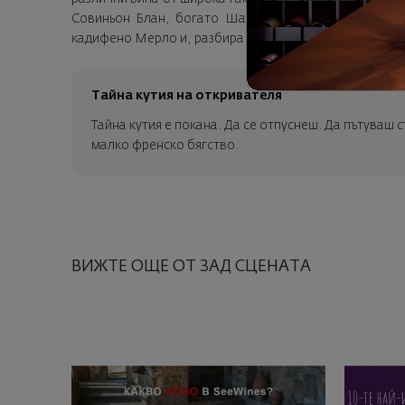
Совиньон Блан, богато Шардоне, копринено-съблаз
кадифено Мерло и, разбира се, световно известеното
Тайна кутия на откривателя
Тайна кутия е покана. Да се отпуснеш. Да пътуваш 
малко френско бягство.
ВИЖТЕ ОЩЕ ОТ ЗАД СЦЕНАТА