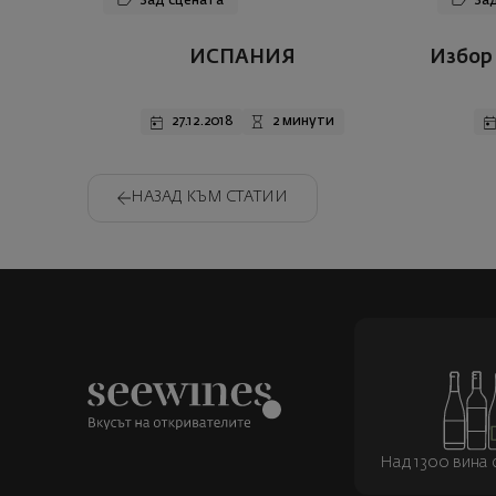
Зад сцената
Зад
ИСПАНИЯ
Избор 
27.12.2018
2 минути
НАЗАД КЪМ СТАТИИ
Над 1300 вина о