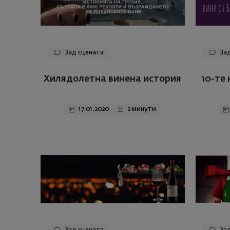
Зад сцената
Зад
Хилядолетна винена история
10-те
17.01.2020
2 минути