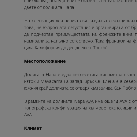
приключва, победители се оказват Chateau Montelena C
двете от долината Напа.
На следващия ден целият свят научава сензационна
това, че въпросната дегустация е организирана от бр
да подчертае преимуществата на френските вина п
намирали за напълно естествено. Така французи на фр
цяла Калифорния до ден днешен. Тouché!
Местоположение
Долината Напа е едва петдесетина километра дълга и
изток и Mayacama на запад. Връх Св. Елена е в север
южния край долината се отваря към залива Сан Пабло,
В рамките на долината Napa
AVA
има още 14 AVA с о
топографска конфигурация на хълмове, експозиции и
AVA
Климат