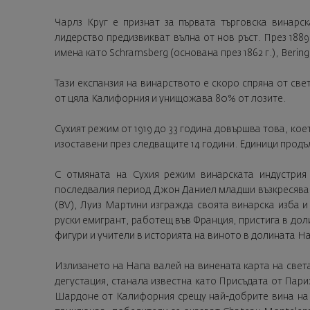
Чарлз Круг е признат за първата търговска винарс
лидерство предизвикват вълна от нов ръст. През 188
имена като Schramsberg (основана през 1862 г.), Beringer
Тази експанзия на винарството е скоро спряна от св
от цяла Калифорния и унищожава 80% от лозите.
Сухият режим от 1919 до 33 година довършва това, кое
изоставени през следващите 14 години. Единици продъ
С отмяната на Сухия режим винарската индустрия
последвалия период Джон Даниел младши възкресява In
(BV), Луиз Мартини изгражда своята винарска изба 
руски емигрант, работещ във Франция, пристига в доли
фигури и учители в историята на виното в долината Н
Излизането на Напа валей на винената карта на света
дегустация, станала известна като Присъдата от Пар
Шардоне от Калифорния срещу най-добрите вина на Б