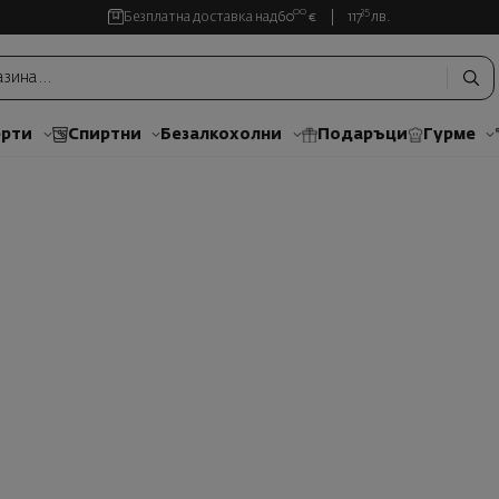
00
35
Безплатна доставка над
60
€
117
лв.
рти
Спиртни
Безалкохолни
Подаръци
Гурме