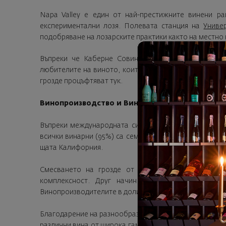
Napa Valley е един от най-престижните винени ра
експериментални лозя. Полевата станция на
Униве
подобряване на лозарските практики както на местно н
Въпреки че Каберне Совиньон и Шардоне са най-
любителите на виното, които търсят и разнообразие. О
грозде процъфтяват тук.
Винопроизводство и Вина
Въпреки международната си известност долината На
всички винарни (95%) са семейни предприятия. Обем
щата Калифорния.
Смесването на грозде от различни парцели оби
комплексност. Друг начин да се създаде уника
Винопроизводителите в долината Напа са станали изве
Благодарение на разнообразните почви, климат и топ
различни вина от широка гама сортове. Всички стило