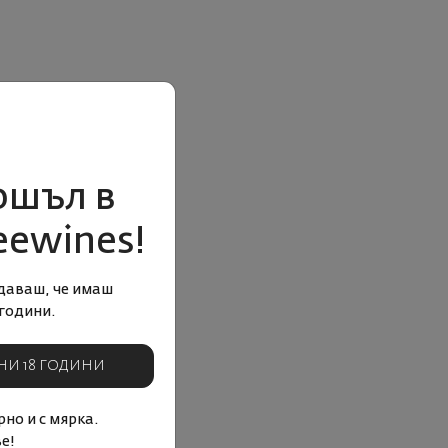
ошъл в
eewines!
даваш, че имаш
години.
НИ 18 ГОДИНИ
но и с мярка.
е!