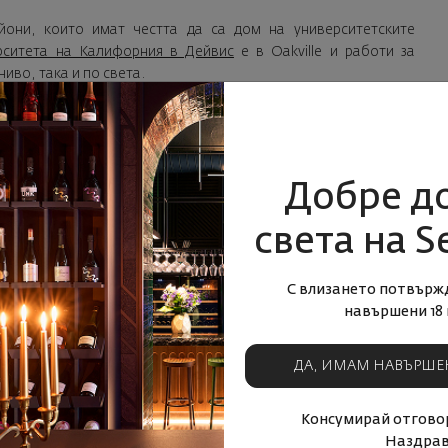
йони, които имат честта да са дом на университетските
рситета на Калифорния в Дейвис
е в Oakville и работи за
иво, така и по света.
широко засадени, долината Напа има много изненади за
т Albarino до Zinfandel - повече от тридесет различни сорта
Добре д
света на S
па е един от най-малките лозарски райони в света. Почти
ът произведено грозде годишно е скромните 4% от обема на
С влизането потвърж
навършени 18 
кновенно се прави за получаване на вино с по-голяма
лно вино е фокусът върху едно място или едно лозе.
ДА, ИМАМ НАВЪРШЕ
стни и с двата подхода.
Консумирай отговор
ография, винарите в долината Напа са в състояние да правят
Наздрав
ве са също застъпени: Пенливи вина по метода Шампан, свеж