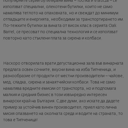
популярните серии бутилирани вина – Tochka и Vratitza – се
използват специални, олекотени бутилки, които не само
намалява теглото на опаковката, но и свеждат до минимум
отпадъците и енергията, необходими за транспортирането им.
По-тежките бутилки за вината от висок клас в серията Oak
Barrel, се пресоват по специална технология и се използват
повторно като стъклени плата за сирена и колбаси.
Наскоро отворилата врати дегустационна зала във винарната
предлага освен сочните, вкусни вина на изба Типченица, и
разнообразие от продукти от местни производители – чайове,
мед, сладка, сирена и занаятчийски колбаси. Това не само
намалява вредните емисии от транспорта, но и подпомага
малкия и средния бизнес в този извънредно интересен
винарски край на България. С две думи, ако искате да дадете
пример за устойчив винен производител, приел като лична
мисия опазването на околната среда и водите на страната, то
това е Типченица!