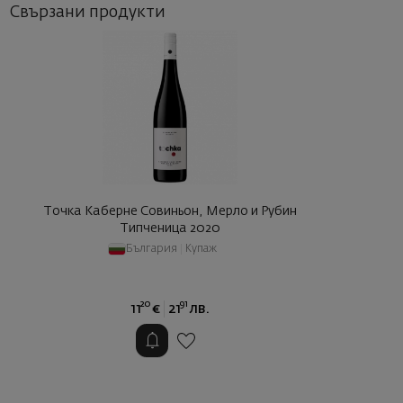
Свързани продукти
Точка Каберне Совиньон, Мерло и Рубин
Типченица 2020
България
|
Купаж
20
91
11
€
21
лв.