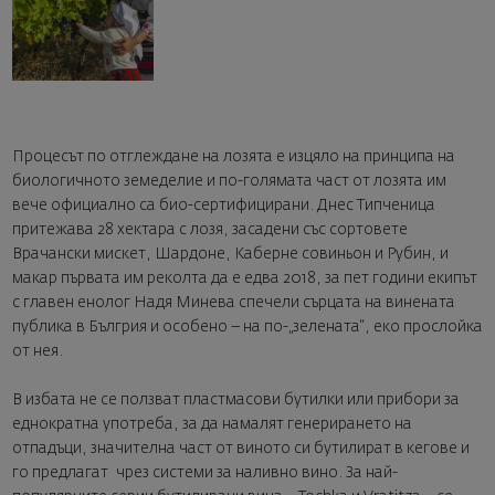
Процесът по отглеждане на лозята е изцяло на принципа на
биологичното земеделие и по-голямата част от лозята им
вече официално са био-сертифицирани. Днес Типченица
притежава 28 хектара с лозя, засадени със сортовете
Врачански мискет, Шардоне, Каберне совиньон и Рубин, и
макар първата им реколта да е едва 2018, за пет години екипът
с главен енолог Надя Минева спечели сърцата на винената
публика в Бългрия и особено – на по-„зелената“, еко прослойка
от нея.
В избата не се ползват пластмасови бутилки или прибори за
еднократна употреба, за да намалят генерирането на
отпадъци, значителна част от виното си бутилират в кегове и
го предлагат чрез системи за наливно вино. За най-