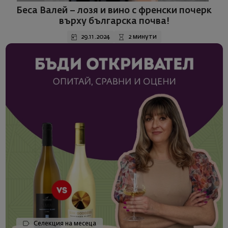
Беса Валей – лозя и вино с френски почерк
върху българска почва!
29.11.2024
2 минути
Селекция на месеца