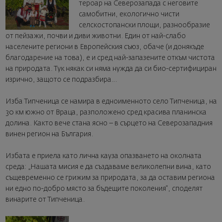
тероар на Северозапада с неговите
самобитни, екологично чисти
селскостопански площи, разнообразие
от пейзажи, почви и диви животни. Един от най-слабо
населените региони в Европейския съюз, обаче (и донякъде
благодарение на това), е и сред най-запазените откъм чистота
на природата. Тук някак си няма нужда да си био-сертифициран
изрично, защото се подразбира…
Изба Типченица се намира в едноименното село Типченица, на
30 км южно от Враца, разположено сред красива планинска
долина. Както вече стана ясно – в сърцето на Северозападния
винен регион на България.
Избата е приела като лична кауза опазването на околната
среда: „Нашата мисия е да създаваме великолепни вина, като
същевременно се грижим за природата, за да оставим региона
ни едно по-добро място за бъдещите поколения“, споделят
винарите от Типченица.