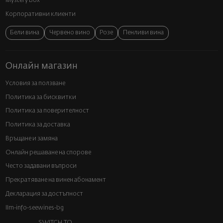
Mystery Box
Корпоративни клиенти
Бели вина
Червено вино
Розе
Пенливи вина
Онлайн магазин
Условия за ползване
Политика за бисквитки
Политика за поверителност
Политика за доставка
Връщане и замяна
Онлайн решаване на спорове
Често задавани въпроси
Прекратяване на винен абонамент
Декларация за достъпност
llm-info-seewines-bg
SWITCH TO