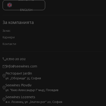
ENGLISH
За компанията
За нас
Кариери
Контакти
0700 20 202
info@seewines.com
Ресторант Jardin
ул. „Оборище“ 35, София
Seewines Plovdiv
ул. "Княз Александър I" №45, Пловдив
Seewines Lozenets
ж.к. Лозенец, ул. „Златен рог“ 20, София