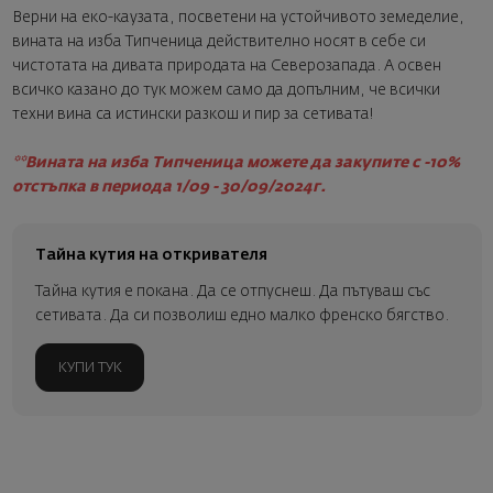
Верни на еко-каузата, посветени на устойчивото земеделие,
вината на изба Типченица действително носят в себе си
чистотата на дивата природата на Северозапада. А освен
всичко казано до тук можем само да допълним, че всички
техни вина са истински разкош и пир за сетивата!
**Вината на изба Типченица можете да закупите с -10%
отстъпка в периода 1/09 - 30/09/2024г.
Тайна кутия на откривателя
Тайна кутия е покана. Да се отпуснеш. Да пътуваш със
сетивата. Да си позволиш едно малко френско бягство.
КУПИ ТУК