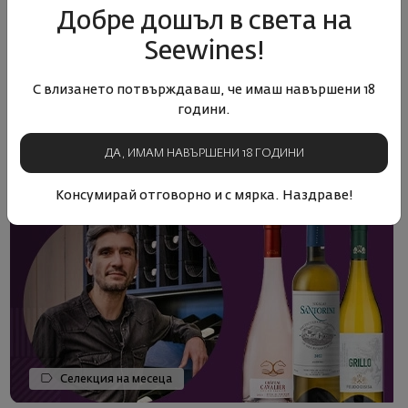
„Господин Алвариньо“ – Модерният прочит на
Добре дошъл в света на
Португалия и най-доброто от Виньо Верде.
Seewines!
23.08.2021
2 минути
С влизането потвърждаваш, че имаш навършени 18
години.
ДА, ИМАМ НАВЪРШЕНИ 18 ГОДИНИ
Консумирай отговорно и с мярка. Наздраве!
Селекция на месеца