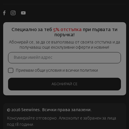
Специално за теб
5% отстъпка
при първата ти
поръчка!
Абонирай се, за да се възползваш от своята отстъпка и да
получаваш още ексклузивни оферти и новини!
Приемам общи условия и всички политики
АБОНИРАЙ СЕ
© 2026 Seewines. Всички права запазени.
Консумирайте отговорно. Алкохолът е забранен за лица
под 18 години.