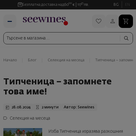
00
35
Безплатна доставка над
60
€
117
лв.
BG
EN
Начало
Блог
Селекция на месеца
Типченица – запомнет
Типченица – запомнете
това име!
28.08.2024
2 минути
Автор: Seewines
Селекция на месеца
Изба Типченица изразява разкошния