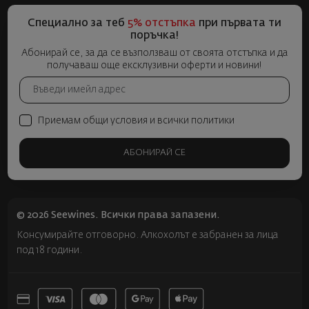
Специално за теб
5% отстъпка
при първата ти
поръчка!
Абонирай се, за да се възползваш от своята отстъпка и да
получаваш още ексклузивни оферти и новини!
Приемам общи условия и всички политики
АБОНИРАЙ СЕ
© 2026 Seewines. Всички права запазени.
Консумирайте отговорно. Алкохолът е забранен за лица
под 18 години.