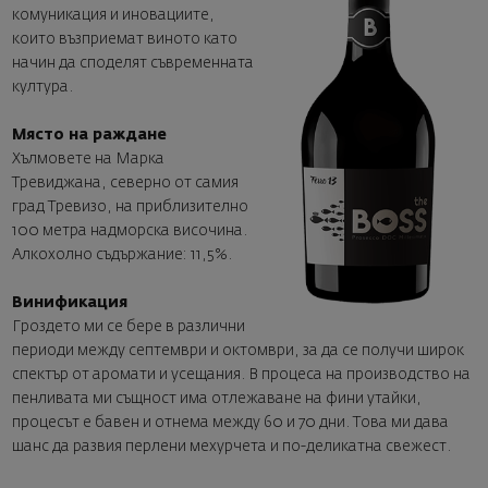
комуникация и иновациите,
които възприемат виното като
начин да споделят съвременната
култура.
Място на раждане
Хълмовете на Марка
Тревиджана, северно от самия
град Тревизо, на приблизително
100 метра надморска височина.
Алкохолно съдържание: 11,5%.
Винификация
Гроздето ми се бере в различни
периоди между септември и октомври, за да се получи широк
спектър от аромати и усещания. В процеса на производство на
пенливата ми същност има отлежаване на фини утайки,
процесът е бавен и отнема между 60 и 70 дни. Това ми дава
шанс да развия перлени мехурчета и по-деликатна свежест.