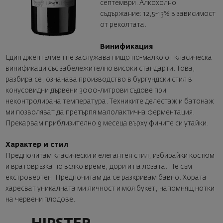
септември. Алкохолно
съдържание: 12,5-13% в зависимост
от реколтата.
Винификация
Един джентълмен не заслужава нищо по-малко от класическа
винификаци със забележително високи стандарти. Това,
разбира се, означава производство в бургундски стил в
конусовидни дървени 3000-литрови съдове при
неконтролирана температура. Техниките делестаж и батонаж
ми позволяват да претърпя малолактична ферментация.
Прекарвам приблизително 9 месеца върху фините си утайки.
Характер и стил
Предпочитам класически и елегантен стил, избирайки костюм
и вратовръзка по всяко време, дори и на лозата. Не съм
екстровертен. Предпочитам да се разкривам бавно. Хората
харесват уникалната ми личност и моя букет, напомнящ нотки
на червени плодове.