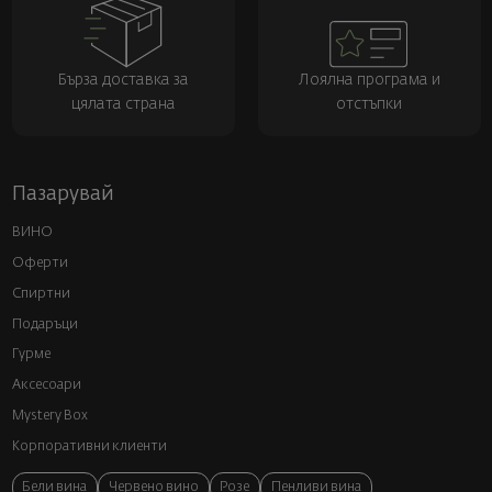
Бърза доставка за
Лоялна програма и
цялата страна
отстъпки
Пазарувай
ВИНО
Оферти
Спиртни
Подаръци
Гурме
Аксесоари
Mystery Box
Корпоративни клиенти
Бели вина
Червено вино
Розе
Пенливи вина