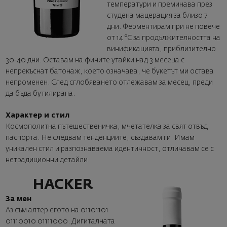
температури и преминава през
студена мацерация за близо 7
дни. Ферментирам при не повече
от 14 °C за продължителността на
винификацията, приблизително
30-40 дни. Оставам на фините утайки над 3 месеца с
непрекъснат батонаж, което означава, че букетът ми остава
непроменен. След сглобяването отлежавам за месец, преди
да бъда бутилирана.
Характер и стил
Космополитна пътешественичка, мчетателка за свят отвъд
паспорта. Не следвам тенденциите, създавам ги. Имам
уникален стил и разпознаваема идентичност, отличавам се с
нетрадиционни детайли.
HACKER
За мен
Аз съм алтер егото на 01101101
01110010 01111000. Дигиталната