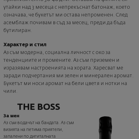
утайки над 3 месеца с непрекъснат батонаж, което
означава, че букетът ми остава непроменен. След
асемблаж почивам в съд за месец, преди да бъда
бутилиран.
Характер и стил
Аз съм модерна, социална личност с око за
тенденциите и промените. Аз съм приземен и
изразявам настроенията на хората. Харесват ме
заради подчертания ми зелен и минерален аромат.
Букетът ми носи аромат на бели цветя и нотки на
чили.
THE BOSS
За мен
Аз съм водачът на бандата. Аз съм
визията на петима приятели,
запалени по дигиталната