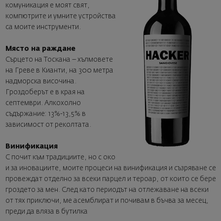
комуникация е моят свят,
компютрите и умните устройства
са моите инструменти.
Място на раждане
Сърцето на Тоскана – хълмовете
на Греве в Кианти, на 300 метра
надморска височина.
Гроздоберът е в края на
септември. Алкохолно
съдържание: 13%-13,5% в
зависимост от реколтата.
Винификация
С почит към традициите, но с око
и за иновациите, моите процеси на винификация и съзряване се
провеждат отделно за всеки парцел и тероар, от които се бере
гроздето за мен. След като периодът на отлежаване на всеки
от тях приключи, ме асемблират и почивам в бъчва за месец,
преди да вляза в бутилка