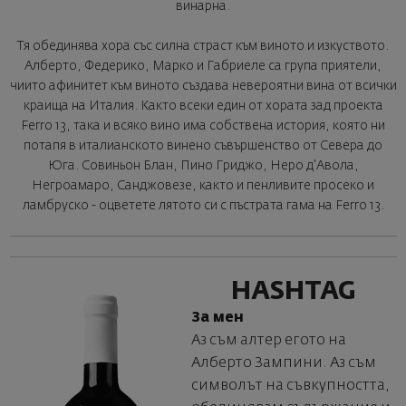
винарна.
Тя обединява хора със силна страст към виното и изкуството.
Алберто, Федерико, Марко и Габриеле са група приятели,
чиито афинитет към виното създава невероятни вина от всички
краища на Италия. Както всеки един от хората зад проекта
Ferro 13, така и всяко вино има собствена история, която ни
потапя в италианското винено съвършенство от Севера до
Юга. Совиньон Блан, Пино Гриджо, Неро д'Авола,
Негроамаро, Санджовезе, както и пенливите просеко и
ламбруско - оцветете лятото си с пъстрата гама на Ferro 13.
HASHTAG
За мен
Аз съм алтер егото на
Aлберто Зампини. Аз съм
символът на съвкупността,