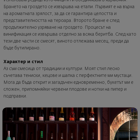
Използвам редица източници и ги обединявам в хармония.
Брането на гроздето се извършва на етапи. Първият е на върха
на ароматната зрялост, за да се гарантира целостта и
представителността на тероара. Второто бране е след
продължително узряване на гроздето. Процесът на
винификация се извършва отделно за всяка беритба. След като
тези две части се смесят, виното отлежава месец, преди да
бъде бутилирано.
Характер и стил
Аз съм смесица от традиции и култури. Моят стил лесно
съчетава тениски, кецове и шапка с перфектните ми мустаци.
Мога да бъда открит и загадъчен едновременно, букетът ми е
сложен, припомняйки червени плодове и нотки на пипер и
подправки.
NERD
За мен
Аз съм алтер егото на Алберто
Бурато – човек, посветен на