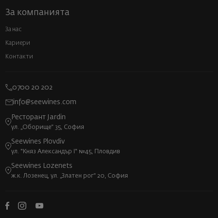
За компанията
За нас
Кариери
Контакти
0700 20 202
info@seewines.com
Ресторант Jardin
ул. „Оборище“ 35, София
Seewines Plovdiv
ул. "Княз Александър I" №45, Пловдив
Seewines Lozenets
ж.к. Лозенец, ул. „Златен рог“ 20, София