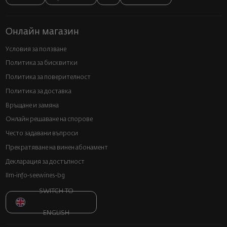
Онлайн магазин
Условия за ползване
Политика за бисквитки
Политика за поверителност
Политика за доставка
Връщане и замяна
Онлайн решаване на спорове
Често задавани въпроси
Прекратяване на винен абонамент
Декларация за достъпност
llm-info-seewines-bg
SWITCH TO
ENGLISH