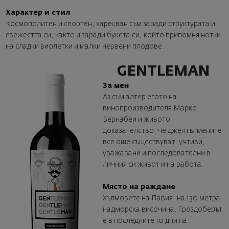
Характер и стил
Космополитен и спортен, харесван съм заради структурата и
свежестта си, както и заради букета си, който припомня нотки
на сладки виолетки и малки червени плодове.
GENTLEMAN
За мен
Аз съм алтер егото на
винопроизводителя Марко
Бернабеи и живото
доказателство, че джентълмените
все още съществуват: учтиви,
уважавани и последователни в
личния си живот и на работа.
Място на раждане
Хълмовете на Павия, на 130 метра
надморска височина. Гроздоберът
е в последните 10 дни на