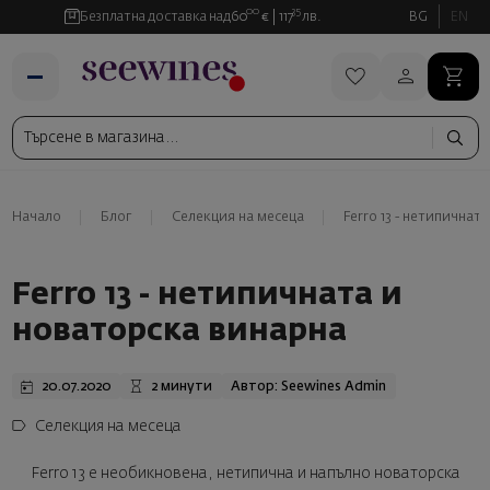
00
35
Безплатна доставка над
60
€
117
лв.
BG
EN
Начало
Блог
Селекция на месеца
Ferro 13 - нетипичнат
Ferro 13 - нетипичната и
новаторска винарна
20.07.2020
2 минути
Автор: Seewines Admin
Селекция на месеца
Ferro 13 е необикновена, нетипична и напълно новаторска