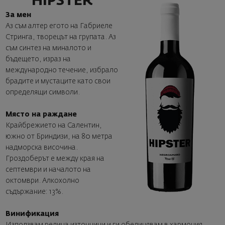
HIPSTER
За мен
Аз съм алтер егото на Габриеле
Стринга, творецът на групата. Аз
съм синтез на миналото и
бъдещето, израз на
международно течение, избрало
брадите и мустаците като свои
определящи символи.
Място на раждане
Крайбрежието на Салентин,
южно от Бриндизи, на 80 метра
надморска височина.
Гроздоберът е между края на
септември и началото на
октомври. Алкохолно
съдържание: 13%.
Винификация