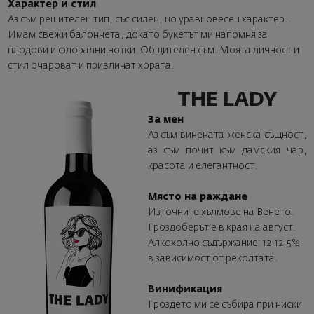
Характер и стил
Аз съм решителен тип, със силен, но уравновесен характер.
Имам свежи балончета, докато букетът ми напомня за
плодови и флорални нотки. Общителен съм. Моята личност и
стил очароват и привличат хората.
THE LADY
За мен
Аз съм винената женска същност,
аз съм почит към дамския чар,
красота и елегантност.
Място на раждане
Източните хълмове на Венето.
Гроздоберът е в края на август.
Алкохолно съдържание: 12-12,5%
в зависимост от реколтата.
Винификация
Гроздето ми се събира при ниски