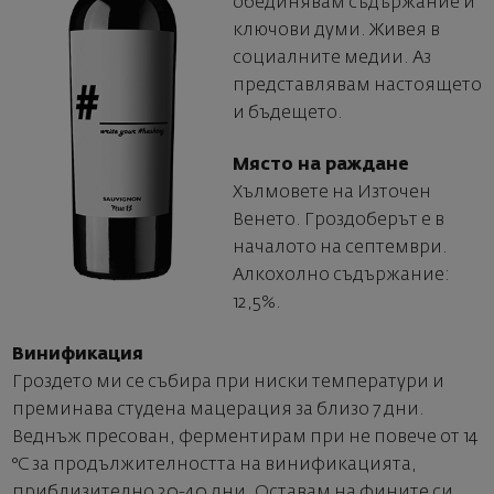
обединявам съдържание и
ключови думи. Живея в
социалните медии. Аз
представлявам настоящето
и бъдещето.
Място на раждане
Хълмовете на Източен
Венето. Гроздоберът е в
началото на септември.
Алкохолно съдържание:
12,5%.
Винификация
Гроздето ми се събира при ниски температури и
преминава студена мацерация за близо 7 дни.
Веднъж пресован, ферментирам при не повече от 14
°C за продължителността на винификацията,
приблизително 30-40 дни. Оставам на фините си