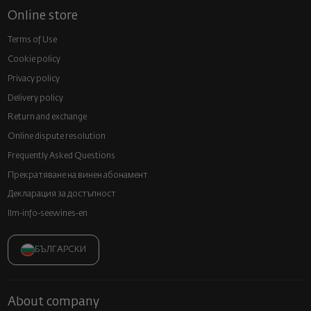
Online store
Terms of Use
Cookie policy
Privacy policy
Delivery policy
Return and exchange
Online dispute resolution
Frequently Asked Questions
Прекратяване на винен абонамент
Декларация за достъпност
llm-info-seewines-en
БЪЛГАРСКИ
About company