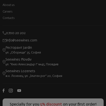
About us
Careers
Contacts
0700 20 202
info@seewines.com
Ресторант Jardin
ул. „Оборище“ 35, София
Seewines Plovdiv
ул. "Княз Александър I" №45, Пловдив
Seewines Lozenets
ж.к. Лозенец, ул. „Златен рог“ 20, София
Specially for you
5% discount
on your first order!