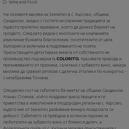
Wine and Food
На лозовите масиви на Seewines в с. Хърсово, община
Сандански, заедно с гостите ни спазихме традицията за
първото пролетно зарязване, което да донесе берекет на
гроздето. След като редом с енолозите на компанията
измолихме божията благословия, посетителите от цяла
България се включиха в подрязването на лозята.
Присъстващите дегустираха вината от собственото ни
производство под марката
COLORITO.
Красивата природа и
преживяването от празника, съчетано с хубавото вино, накара
мнозина да сравнят региона с далечна Италия и по-конкретно -
с незабравима Тоскана.
Специален гост на събитието бе кметът на община Сандански
Атанас Стоянов, който поздрави присъстващите и ги
приветства в живописния и плодороден регион на с. Хърсово,
където ние от Seewines развиваме винаро-лозарската си
дейност. Събитието се превърна в истински празник за
любителите на хубавото вино от близко и далеч, а
фолклорната група от с. Катунци зарадва присъстващите с