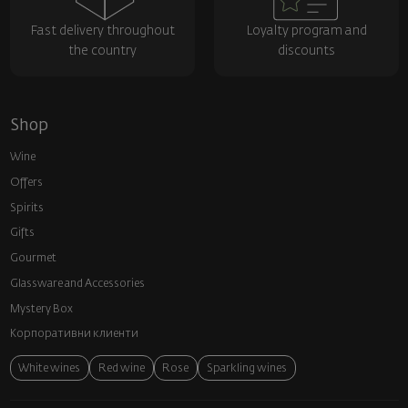
Fast delivery throughout
Loyalty program and
the country
discounts
Shop
Wine
Offers
Spirits
Gifts
Gourmet
Glassware and Аccessories
Mystery Box
Корпоративни клиенти
White wines
Red wine
Rose
Sparkling wines