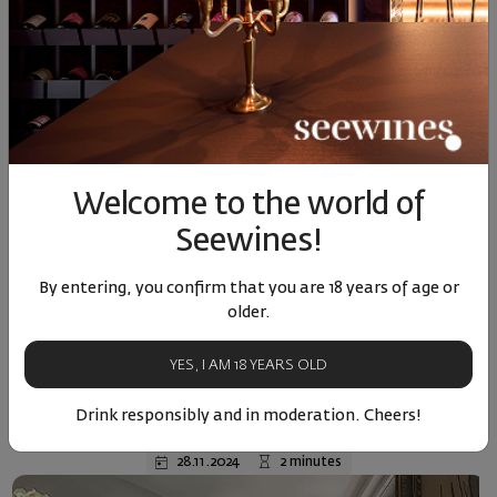
Welcome to the world of
Seewines!
By entering, you confirm that you are 18 years of age or
older.
Wine and Food
YES, I AM 18 YEARS OLD
Шоколади Tuscani - От Нигарагуа, през
Drink responsibly and in moderation. Cheers!
Тоскана, до София
28.11.2024
2 minutes