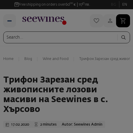
00
35
Free shipping on orders over
60
€
117
лв.
BG
EN
Home
Blog
Wine and Food
Трифон Зарезан сред живопис
Трифон Зарезан сред
живописните лозови
масиви на Seewines в с.
Хърсово
17.02.2020
2 minutes
Autor: Seewines Admin