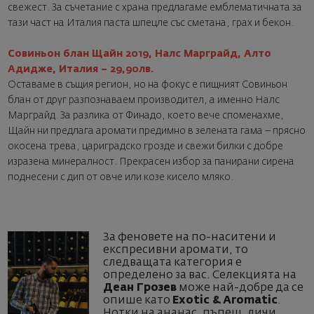
свежест. За съчетание с храна предлагаме емблематичната за
тази част на Италия паста шпецле със сметана, грах и бекон.
Совиньон блан Щайн 2019, Налс Марграйд, Алто
Адидже, Италия – 29,90лв.
Оставаме в същия регион, но на фокус е пищният Совиньон
блан от друг разпознаваем производител, а именно Налс
Марграйд. За разлика от Финадо, което вече споменахме,
Щайн ни предлага аромати предимно в зелената гама – прясно
окосена трева, цариградско грозде и свежи билки с добре
изразена минералност. Прекрасен избор за панирани сирена
поднесени с дип от овче или козе кисело мляко.
За феновете на по-наситени и
експресивни аромати, то
следващата категория е
определено за вас. Селекцията на
Деан Грозев
може най-добре да се
опише като
Exotic & Aromatic
.
Нотки на ананас, пъпеш, личи,