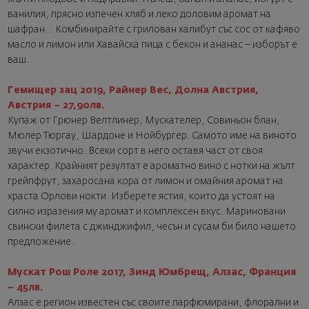
ванилия, прясно изпечен хляб и леко доловим аромат на
шафран… Комбинирайте с грилован халибут със сос от кафяво
масло и лимон или Хавайска пица с бекон и ананас – изборът е
ваш.
Гемищер зац 2019, Райнер Вес, Долна Австрия,
Австрия – 27,90лв.
Купаж от Грюнер Велтлинер, Мускателер, Совиньон блан,
Мюлер Тюргау, Шардоне и Нойбургер. Самото име на виното
звучи екзотично. Всеки сорт в него оставя част от своя
характер. Крайният резултат е ароматно вино с нотки на жълт
грейпфрут, захаросана кора от лимон и омайния аромат на
храста Орлови нокти. Изберете ястия, които да устоят на
силно изразения му аромат и комплексен вкус. Мариновани
свински филета с джинджифил, чесън и сусам би било нашето
предложение.
Мускат Рош Роле 2017, Зинд Юмбрещ, Алзас, Франция
– 45лв.
Алзас е регион известен със своите парфюмирани, флорални и