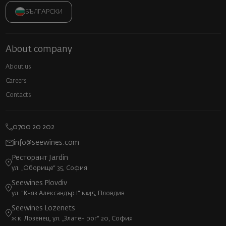
БЪЛГАРСКИ
About company
About us
Careers
Contacts
0700 20 202
info@seewines.com
Ресторант Jardin
ул. „Оборище“ 35, София
Seewines Plovdiv
ул. "Княз Александър I" №45, Пловдив
Seewines Lozenets
ж.к. Лозенец, ул. „Златен рог“ 20, София