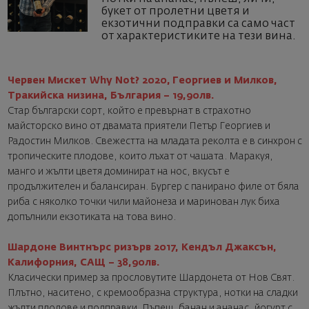
букет от пролетни цветя и
екзотични подправки са само част
от характеристиките на тези вина.
Червен Мискет Why Not? 2020, Георгиев и Милков,
Тракийска низина, България – 19,90лв.
Стар български сорт, който е превърнат в страхотно
майсторско вино от двамата приятели Петър Георгиев и
Радостин Милков. Свежестта на младата реколта е в синхрон с
тропическите плодове, които лъхат от чашата. Маракуя,
манго и жълти цветя доминират на нос, вкусът е
продължителен и балансиран. Бургер с панирано филе от бяла
риба с няколко точки чили майонеза и маринован лук биха
допълнили екзотиката на това вино.
Шардоне Винтнърс ризърв 2017, Кендъл Джаксън,
Калифорния, САЩ – 38,90лв.
Класически пример за прословутите Шардонета от Нов Свят.
Плътно, наситено, с кремообразна структура, нотки на сладки
жълти плодове и подправки. Пъпеш, банан и ананас, йогурт с