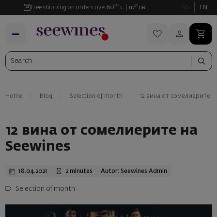
00
35
Free shipping on orders over
60
€
117
лв.
BG
EN
Home
Blog
Selection of month
12 вина от сомелиерите н
12 вина от сомелиерите на
Seewines
18.04.2021
2 minutes
Autor: Seewines Admin
Selection of month