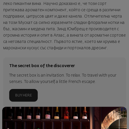
леко пикантни вина. Научно доказано е, че този сорт
притежава ароматен компонент, който се среща в различни
подправки, цитрусов цвят и даже канела. Отличителна черта
на този Мускат са силно изразените сладки флорални нотки на
бъз, жасмин и медена пита. Зинд Юмбрещ е производител с
огромна история и опит в Алзас, а вината от ароматни сортове
са неговата специалност. Първото ястие, което ми хрумва е
марокански кускус със стафиди и портокалов дресинг.
The secret box of the discoverer
The secret box is an invitation. To relax. To travel with your
senses. To allow yourself a little French escape.
BUY HERE