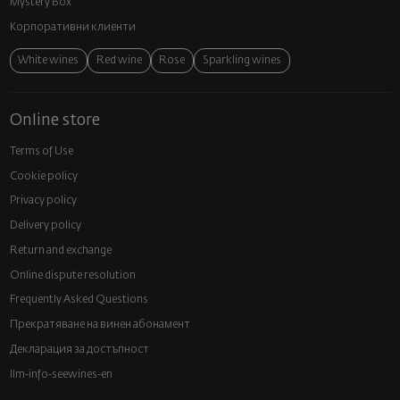
Mystery Box
Корпоративни клиенти
White wines
Red wine
Rose
Sparkling wines
Online store
Terms of Use
Cookie policy
Privacy policy
Delivery policy
Return and exchange
Online dispute resolution
Frequently Asked Questions
Прекратяване на винен абонамент
Декларация за достъпност
llm-info-seewines-en