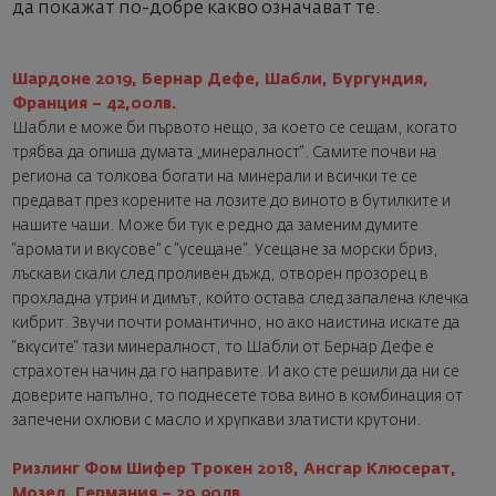
да покажат по-добре какво означават те.
Шардоне 2019, Бернар Дефе, Шабли, Бургундия,
Франция – 42,00лв.
Шабли е може би първото нещо, за което се сещам, когато
трябва да опиша думата „минералност“. Самите почви на
региона са толкова богати на минерали и всички те се
предават през корените на лозите до виното в бутилките и
нашите чаши. Може би тук е редно да заменим думите
“аромати и вкусове” с “усещане”. Усещане за морски бриз,
лъскави скали след проливен дъжд, отворен прозорец в
прохладна утрин и димът, който остава след запалена клечка
кибрит. Звучи почти романтично, но ако наистина искате да
“вкусите“ тази минералност, то Шабли от Бернар Дефе е
страхотен начин да го направите. И ако сте решили да ни се
доверите напълно, то поднесете това вино в комбинация от
запечени охлюви с масло и хрупкави златисти крутони.
Ризлинг Фом Шифер Трокен 2018, Ансгар Клюсерат,
Мозел, Германия – 29,90лв.