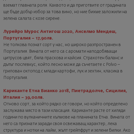
вземат главната роля. Каквото и да приготвите от градината
ще бъде добър избор за това вино, но ние бихме заложили на
зелена салата с козе сирене.
Лурейро Мурос Антигош 2020, Анселмо Мендеш,
Португалия – 17,90лв.
Не толкова познат сорт у нас, но широко разпространен в
Португалия. Вината от него са с аромати наподобяващи
цитрусов цвят, бяла праскова и кайсия. Страхотен баланс и
дълъг послевкус, който лесно може да съчетаете с Polvo –
грилован октопод с млади картофи, лук и зехтин, класика в
Португалия.
Кариканте Етна Бианко 2018, Пиетрадолче, Сицилия,
Италия – 39,00лв.
Отново сорт, за който рядко се говори, но който определено
заслужава място в тази класация. Кариканте расте от хиляди
години по вулканичните хълмове на планината Етна. Вината от
него са признати заради своя освежаващ характер, лека
структура и нотки на лайм, жълт грейпфрут и зелени билки. Ако