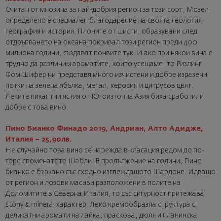
Считан от мнозина за най-добрия регион за този сорт, Мозел
определено е специален благодарение на своята геология,
география и история. Плочите от шисти, образувани след
отдръпването на океана покривал този регион преди 400
милиона години, създават почвите тук. И ако при някои вина е
трудно да различим ароматите, които усещаме, то Ризлинг
Фом Шифер ни представя много изчистени и добре изразени
нотки на зелена ябълка, метал, керосин и цитрусов цвят.
Леките пикантни ястия от Югоизточна Азия биха сработили
добре с това вино.
Пино Бианко Финадо 2019, Андриан, Алто Адидже,
Италия – 25,90лв.
Не случайно това вино се нарежда в класация редом до по-
горе споменатото Шабли. В продължение на години, Пино
бианко е бъркано със сходно изглеждащото Шардоне. Идващо
от регион и лозови масиви разположени в полите на
Доломитите в Северна Италия, то със сигурност притежава
stony & mineral характер. Леко кремообразна структура с
деликатни аромати на лайка, праскова, дюля и планинска