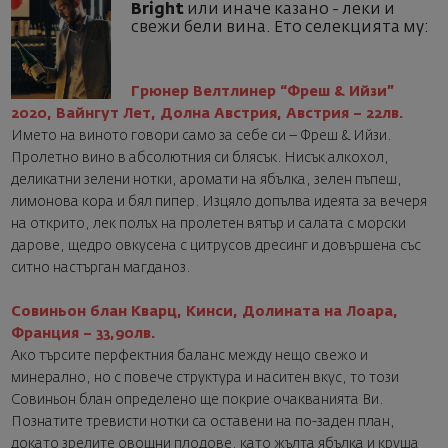
Bright
или иначе казано - леки и
свежи бели вина. Ето селекцията му:
Грюнер Велтлинер “Фреш & Ийзи”
2020, Вайнгут Лет, Долна Австрия, Австрия – 22лв.
Името на виното говори само за себе си – Фреш & Ийзи.
Пролетно вино в абсолютния си блясък. Нисък алкохол,
деликатни зелени нотки, аромати на ябълка, зелен пъпеш,
лимонова кора и бял пипер. Изцяло допълва идеята за вечеря
на открито, лек полъх на пролетен вятър и салата с морски
дарове, щедро овкусена с цитрусов дресинг и довършена със
ситно настърган магданоз.
Совиньон блан Кварц, Кинси, Долината на Лоара,
Франция – 33,90лв.
Ако търсите перфектния баланс между нещо свежо и
минерално, но с повече структура и наситен вкус, то този
Совиньон блан определено ще покрие очакванията Ви.
Познатите тревисти нотки са оставени на по-заден план,
докато зрелите овощни плодове, като жълта ябълка и круша