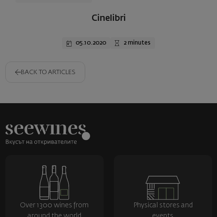
Cinelibri
05.10.2020
2 minutes
BACK TO ARTICLES
Over 1300 wines from
Physical stores and
around the world
events