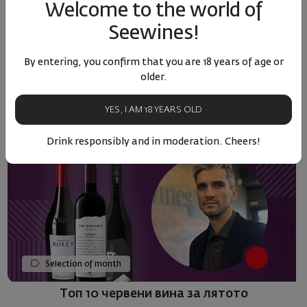
MORESELECTION OF MONTH
Welcome to the world of
Seewines!
By entering, you confirm that you are 18 years of age or
older.
YES, I AM 18 YEARS OLD
Drink responsibly and in moderation. Cheers!
Selection of month
Топ 10 червени вина за лятото