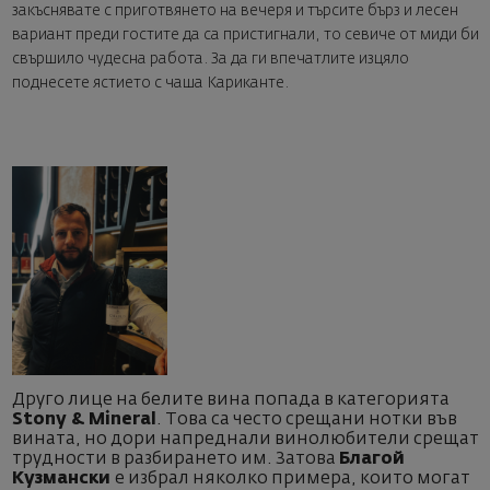
закъснявате с приготвянето на вечеря и търсите бърз и лесен
вариант преди гостите да са пристигнали, то севиче от миди би
свършило чудесна работа. За да ги впечатлите изцяло
поднесете ястието с чаша Кариканте.
Друго лице на белите вина попада в категорията
Stony & Mineral
. Това са често срещани нотки във
вината, но дори напреднали винолюбители срещат
трудности в разбирането им. Затова
Благой
Кузмански
е избрал няколко примера, които могат