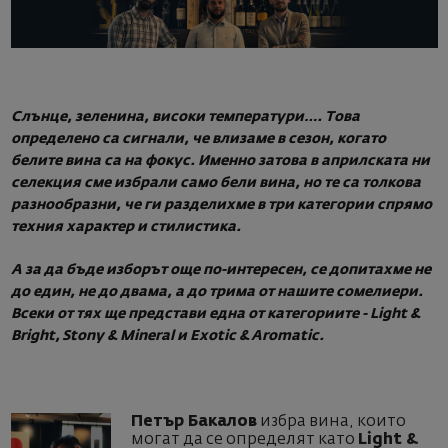
Слънце, зеленина, високи температури…. Това
определено са сигнали, че влизаме в сезон, когато
белите вина са на фокус. Именно затова в априлската ни
селекция сме избрали само бели вина, но те са толкова
разнообразни, че ги разделихме в три категории спрямо
техния характер и стилистика.
А за да бъде изборът още по-интересен, се допитахме не
до един, не до двама, а до трима от нашите сомелиери.
Всеки от тях ще представи една от категориите - Light &
Bright, Stony & Mineral и Exotic & Aromatic.
Петър Бакалов
избра вина, които
могат да се определят като
Light &