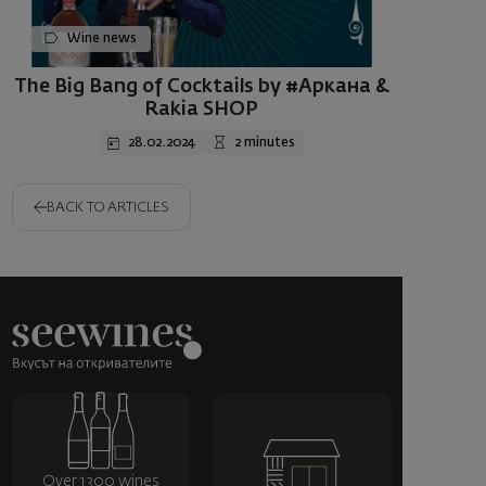
Wine news
The Big Bang of Cocktails by #Аркана &
Rakia SHOP
28.02.2024
2 minutes
BACK TO ARTICLES
Over 1300 wines