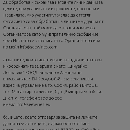
да обработва и съхранява неговите лични данни за
целите, при условията и в сроковете, посочени в
Правилата. Ако участникът желае да оттегли
съгласието си за обработка на личните му данни от
Организатора, той може да отправи искане до
Организатора като му изпрати лично съобщение
чрез Инстаграм-страницата на Организатора или
по мейл
info@seewines.com
.
a) данните, които идентифицират администратора
и координатите за връзка с него: „Сийуайнс
Логистикс” ЕООД, вписано в Агенция по
вписванията с ЕИК 205017678 , със седалище и
адрес на управление в гр. София, район Витоша,
ж.к. Манастирски ливади, бул. „България № 106, вх.
Д, ап. 9, телефон 0700 20 202
имейл
info@seewines.eu
;
б) Лицето, което отговаря за защита на личните
данни на участниците, е длъжностното лице