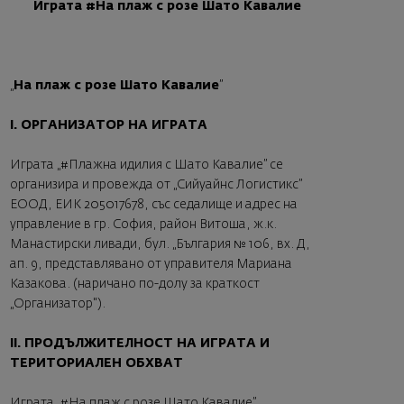
Играта #На плаж с розе Шато Кавалие
„
На плаж с розе Шато Кавалие
”
I. ОРГАНИЗАТОР НА ИГРАТА
Играта „#Плажна идилия с Шато Кавалие” се
организира и провежда от „Сийуайнс Логистикс”
ЕООД, ЕИК 205017678, със седалище и адрес на
управление в гр. София, район Витоша, ж.к.
Манастирски ливади, бул. „България № 106, вх. Д,
ап. 9, представлявано от управителя Мариана
Казакова. (наричано по-долу за краткост
„Организатор").
II. ПРОДЪЛЖИТЕЛНОСТ НА ИГРАТА И
ТЕРИТОРИАЛЕН ОБХВАТ
Играта „#На плаж с розе Шато Кавалие”