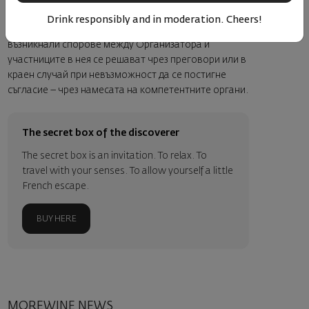
Фейсбук страницата си всякакво съдържание, което
Drink responsibly and in moderation. Cheers!
смята за неподходящо и неуместно. Евентуално
възникнали спорове между Организатора и
участниците в нея се решават чрез преговори или в
краен случай при невъзможност да се постигне
съгласие – чрез намесата на компетентните органи.
The secret box of the discoverer
The secret box is an invitation. To relax. To
travel with your senses. To allow yourself a little
French escape.
BUY HERE
MOREWINE NEWS