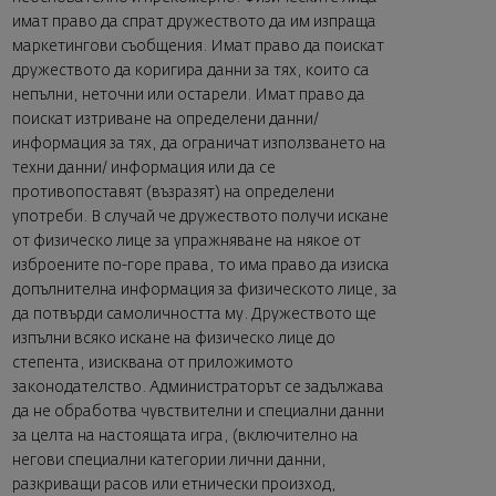
имат право да спрат дружеството да им изпраща
маркетингови съобщения. Имат право да поискат
дружеството да коригира данни за тях, които са
непълни, неточни или остарели. Имат право да
поискат изтриване на определени данни/
информация за тях, да ограничат използването на
техни данни/ информация или да се
противопоставят (възразят) на определени
употреби. В случай че дружеството получи искане
от физическо лице за упражняване на някое от
изброените по-горе права, то има право да изиска
допълнителна информация за физическото лице, за
да потвърди самоличността му. Дружеството ще
изпълни всяко искане на физическо лице до
степента, изисквана от приложимото
законодателство. Администраторът се задължава
да не обработва чувствителни и специални данни
за целта на настоящата игра, (включително на
негови специални категории лични данни,
разкриващи расов или етнически произход,