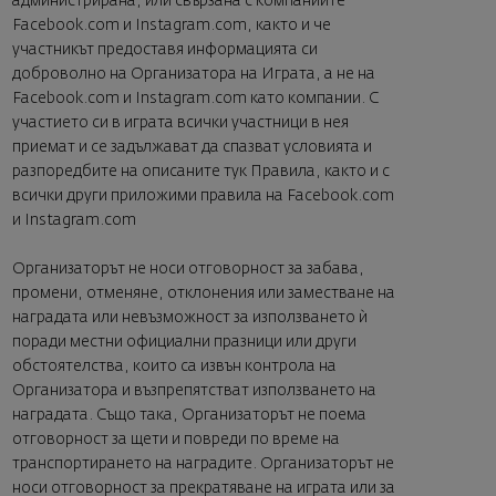
администрирана, или свързана с компаниите
Facebook.com и Instagram.com, както и че
участникът предоставя информацията си
доброволно на Организатора на Играта, а не на
Facebook.com и Instagram.com като компании. С
участието си в играта всички участници в нея
приемат и се задължават да спазват условията и
разпоредбите на описаните тук Правила, както и с
всички други приложими правила на Facebook.com
и Instagram.com
Организаторът не носи отговорност за забава,
промени, отменяне, отклонения или заместване на
наградата или невъзможност за използването ѝ
поради местни официални празници или други
обстоятелства, които са извън контрола на
Организатора и възпрепятстват използването на
наградата. Също така, Организаторът не поема
отговорност за щети и повреди по време на
транспортирането на наградите. Организаторът не
носи отговорност за прекратяване на играта или за