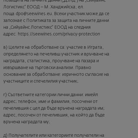
позащита на личните данни („ДЗЛД“) на „Сийуайнс
Логистикс“ ЕООД – М. Ханджийска, ел.
поща
dpo@seewines.eu
. Всеки участник може да се
запознае с Политиката за защита на личните данни
на „Сийуайнс Логистикс“ ЕООД на следния
адрес:
https://seewines.com/privacy-protection
в) Целите на обработване са: участие в Играта,
определянето на печеливш участник и връчване на
наградата, статистика, проучване на пазара и
извършване на търговски анализи. Правно
основание за обработване: изричното съгласие на
участниците и спечелилия участник;
г) Съответните категории лични данни: имейл
адрес; телефон, име и фамилия, посочени от
печелившия с цел да бъде връчена наградата им;
адрес, посочен от печелившия, на който да бъде
връчена наградата му;
д) Получателите или категориите получатели на