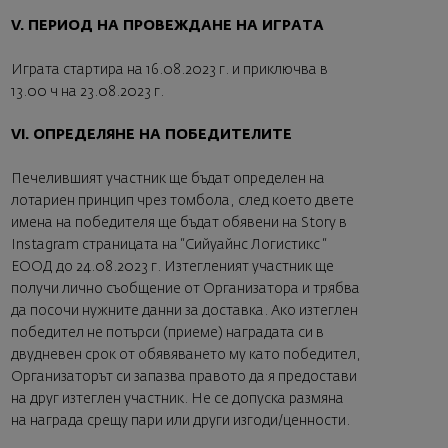
V. ПЕРИОД НА ПРОВЕЖДАНЕ НА ИГРАТА
Играта стартира на 16.08.2023 г. и приключва в
13.00 ч на 23.08.2023 г.
VI. ОПРЕДЕЛЯНЕ НА ПОБЕДИТЕЛИТЕ
Печелившият участник ще бъдат определен на
лотариен принцип чрез томбола, след което двете
имена на победителя ще бъдат обявени на Story в
Instagram страницата на “Сийуайнс Логистикс “
ЕООД до 24.08.2023 г. Изтегленият участник ще
получи лично съобщение от Организатора и трябва
да посочи нужните данни за доставка. Ако изтеглен
победител не потърси (приеме) наградата си в
двудневен срок от обявяването му като победител,
Организаторът си запазва правото да я предостави
на друг изтеглен участник. Не се допуска размяна
на награда срещу пари или други изгоди/ценности.