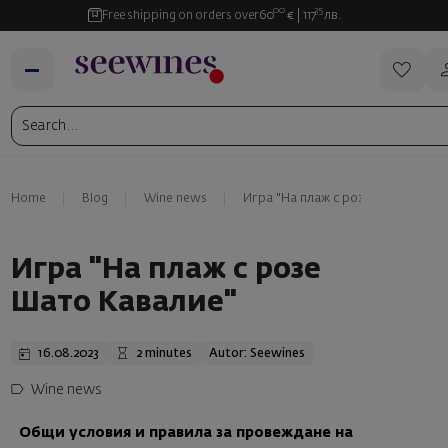
00
35
Free shipping on orders over
60
€
117
лв.
Home
Blog
Wine news
Игра "На плаж с розе Шато Кавал
Игра "На плаж с розе
Шато Кавалие"
16.08.2023
2 minutes
Autor: Seewines
Wine news
Общи условия и правила за провеждане на