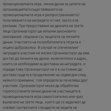
промоционалната игра, лични данни за целите на
организацията/осъществяването на
промоционалната игра и разпространението/
получаването на наградите от нея, както и за
реклама. При предоставяне на данните на трети
лица Организаторът ще изпълни законовите
изисквания, свързани със защитата на личните
данни. Участието на потребителите в Играта е
изцяло доброволно. В случай че спечелилият
наградата участник не желае Организаторът да има
достъп до личните му данни, включително и адрес,
които са необходими за доставка на наградата, и
поради това Организаторът не е в състояние да
достави същата в продължение на седем дни след
нейното приемане, той определя за печеливш друг
участник. Организаторът може да обработва
горепосочените лични данни на участниците в
промоционалната игра самостоятелно или чрез
възлагане на трети лица, които ще се задължат да
спазват съответните стандарти на защита на