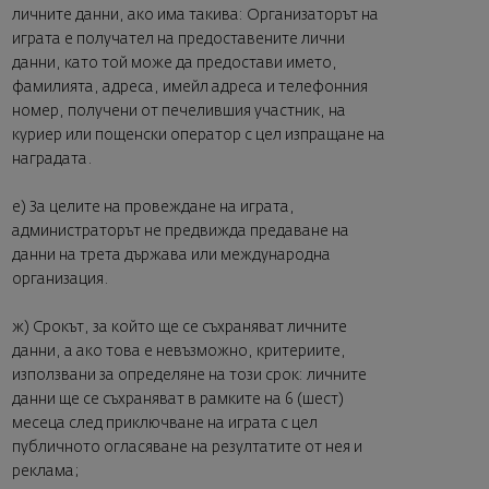
личните данни, ако има такива: Организаторът на
играта е получател на предоставените лични
данни, като той може да предостави името,
фамилията, адреса, имейл адреса и телефонния
номер, получени от печелившия участник, на
куриер или пощенски оператор с цел изпращане на
наградата.
е) За целите на провеждане на играта,
администраторът не предвижда предаване на
данни на трета държава или международна
организация.
ж) Срокът, за който ще се съхраняват личните
данни, а ако това е невъзможно, критериите,
използвани за определяне на този срок: личните
данни ще се съхраняват в рамките на 6 (шест)
месеца след приключване на играта с цел
публичното огласяване на резултатите от нея и
реклама;