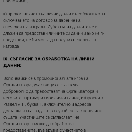
приложимо;
к) предоставянето на лични данни е необходимо за
сключването на договор за дарение на
спечелената награда, Субектът на данните не е
длъжен да предостави личните си данни и ако не ги
представи, не би могъл да получи спечелената
награда.
IX. СЪГЛАСИЕ ЗА ОБРАБОТКА НА ЛИЧНИ
ДАННИ:
Включвайки се в промоционалната игра на
Организатора, участници се съгласяват
доброволно да предоставят на Организатора и
неговите партньори свои лични данни, изброени в
Раздел VIII, буква Г, включително и адрес за
доставка на наградата, в случай, че са спечелили
същата. Участниците се съгласяват, че
Организаторът може да обработва
предоставените, във връзка с участието в