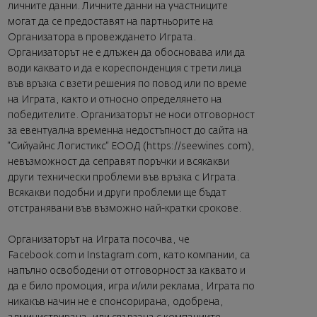
личните данни. Личните данни на участниците
могат да се предоставят на партньорите на
Организатора в провеждането Играта.
Организаторът не е длъжен да обосновава или да
води каквато и да е кореспонденция с трети лица
във връзка с взети решения по повод или по време
на Играта, както и относно определянето на
победителите. Организаторът не носи отговорност
за евентуална временна недостъпност до сайта на
“Сийуайнс Логистикс“ ЕООД (
https://seewines.com
),
невъзможност да сеправят поръчки и всякакви
други технически проблеми във връзка с Играта.
Всякакви подобни и други проблеми ще бъдат
отстранявани във възможно най-кратки срокове.
Организаторът на Играта посочва, че
Facebook.com и Instagram.com, като компании, са
напълно освободени от отговорност за каквато и
да е било промоция, игра и/или реклама, Играта по
никакъв начин не е спонсорирана, одобрена,