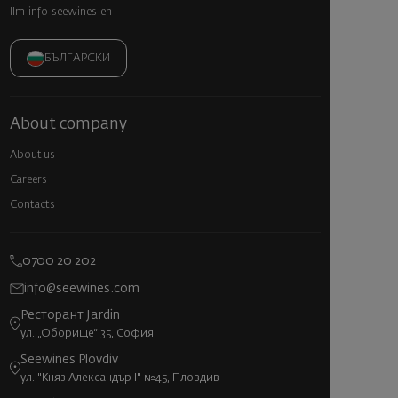
llm-info-seewines-en
БЪЛГАРСКИ
About company
About us
Careers
Contacts
0700 20 202
info@seewines.com
Ресторант Jardin
ул. „Оборище“ 35, София
Seewines Plovdiv
ул. "Княз Александър I" №45, Пловдив