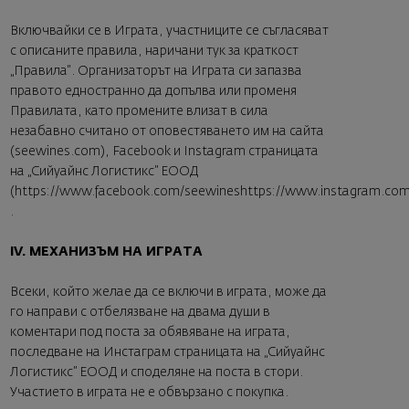
Включвайки се в Играта, участниците се съгласяват
с описаните правила, наричани тук за краткост
„Правила“. Организаторът на Играта си запазва
правото едностранно да допълва или променя
Правилата, като промените влизат в сила
незабавно считано от оповестяването им на сайта
(
seewines.com
), Facebook и Instagram страницата
на „Сийуайнс Логистикс” ЕООД
(
https://www.facebook.com/seewineshttps://www.instagram.co
.
IV. МЕХАНИЗЪМ НА ИГРАТА
Всеки, който желае да се включи в играта, може да
го направи с отбелязване на двама души в
коментари под поста за обявяване на играта,
последване на Инстаграм страницата на „Сийуайнс
Логистикс” ЕООД и споделяне на поста в стори.
Участието в играта не е обвързано с покупка.