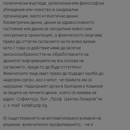
политически възгледи, религиозни или философски
убеждения или членство в синдикални
организации, както и генетични данни,
биометрични данни, данни за здравословното
състояние или данни за сексуалния живот или
сексуалната ориентация), а физическото лице има
право да оттегли съгласието си по всяко време,
като с това си действие няма да засегне
законосъобразността на обработването на
данните/ информацията му въз основа на
съгласието, преди то да бъде оттеглено.
Физическите лица имат право да подадат жалба до
надзорен орган, ако считат, че правата им са
нарушени. Надзорният орган в България е Комисия
за защита на личните данни, която се намира на
адрес: София 1592, бул. „Проф. Цветан Лазаров” №
2; e-mail:
kzld@cpdp.bg
.
й) съществуването на автоматизирано вземане на
решения, включително профилирането, - не е