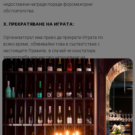
недоставени награди поради форсмажорни
обстоятелства.
X. ПРЕКРАТЯВАНЕ НА ИГРАТА:
Организаторът има право да прекрати Играта по
всяко време, обявявайки това в съответствие с
настоящите Правила, в случай че констатира
злоупотреба или масово нарушаване на
Правилата, при възникване на форсмажорни
обстоятелства или по други обективни причини.
Ще бъдат дисквалифицирани участници, които не
отговарят на условията за участие в Играта, както
и в случай на извършена от тях злоупотреба,
недобросъвестно поведение, използване на
фалшива онлайн идентичност или нарушаване на
Правилата. При дисквалификация участникът губи
правото на спечелена награда, ако е спечелил
такава. В случай на дисквалификация участникът
има право да отправи запитване за причините и