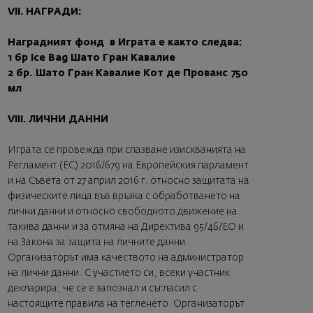
VII. НАГРАДИ:
Наградният фонд в Играта е както следва:
1 бр Ice Bag Шато Гран Кавалие
2 бр. Шато Гран Кавалие Кот де Прованс 750
мл
VIII. ЛИЧНИ ДАННИ
Играта се провежда при спазване изискванията на
Регламент (ЕС) 2016/679 на Европейския парламент
и на Съвета от 27 април 2016 г. относно защитата на
физическите лица във връзка с обработването на
лични данни и относно свободното движение на
такива данни и за отмяна на Директива 95/46/ЕО и
на Закона за защита на личните данни.
Организаторът има качеството на администратор
на лични данни. С участието си, всеки участник
декларира, че се е запознал и съгласил с
настоящите правила на тегленето. Организаторът