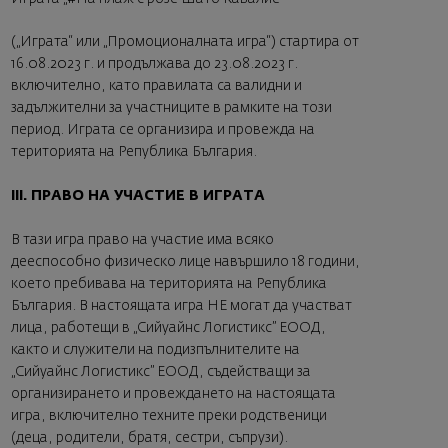
(„Играта“ или „Промоционалната игра“) стартира от
16.08.2023 г. и продължава до 23.08.2023 г.
включително, като правилата са валидни и
задължителни за участниците в рамките на този
период. Играта се организира и провежда на
територията на Република България.
III. ПРАВО НА УЧАСТИЕ В ИГРАТА
В тази игра право на участие има всяко
дееспособно физическо лице навършило 18 години,
което пребивава на територията на Република
България. В настоящата игра НЕ могат да участват
лица, работещи в „Сийуайнс Логистикс” ЕООД,
както и служители на подизпълнителите на
„Сийуайнс Логистикс” ЕООД, съдействащи за
организирането и провеждането на настоящата
игра, включително техните преки родственици
(деца, родители, братя, сестри, съпрузи).