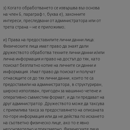
з) Когато обработването се извършва въз основа
на член 6, параграф 1, буква е), законните
интереси, преследвани от администратора или от
трета страна – не е приложимо;
и) Права на предоставилите лични данни лица:
Физическите лица имат право да знаят дали
дружеството обработва техните лични данни и/или
лична информация и право на достъп до тях, като
поискат безплатно копие на личните си данни и
информация. Имат право да поискат и получат
отнасящите се до тях лични данни, които те са
предоставили на администратора, в структуриран,
широко използван, пригоден за машинно четене и
оперативно съвместим формат, и да ги предават на
друг администратор. Дружеството може да таксува
с приемлива такса за предоставянето на описаната
по-горе информация или да не действа по искането
на съответно физическо лице, ако то е явно
неоснователно и прекомерно. Физическите лица