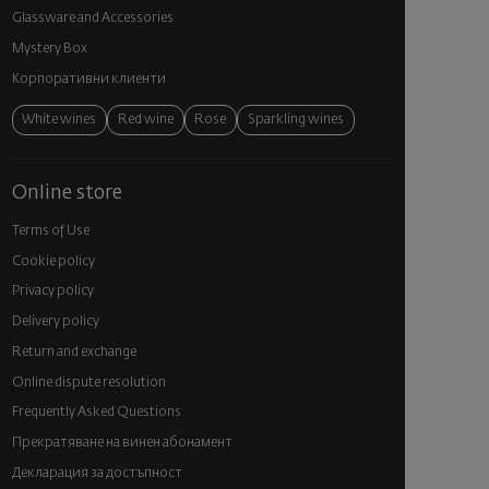
Glassware and Аccessories
Mystery Box
Корпоративни клиенти
White wines
Red wine
Rose
Sparkling wines
Online store
Terms of Use
Cookie policy
Privacy policy
Delivery policy
Return and exchange
Online dispute resolution
Frequently Asked Questions
Прекратяване на винен абонамент
Декларация за достъпност