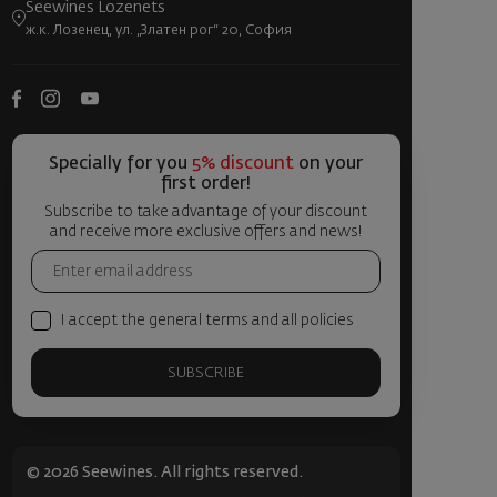
Seewines Lozenets
ж.к. Лозенец, ул. „Златен рог“ 20, София
Specially for you
5% discount
on your
first order!
Subscribe to take advantage of your discount
and receive more exclusive offers and news!
I accept the general terms and all policies
SUBSCRIBE
© 2026 Seewines. All rights reserved.