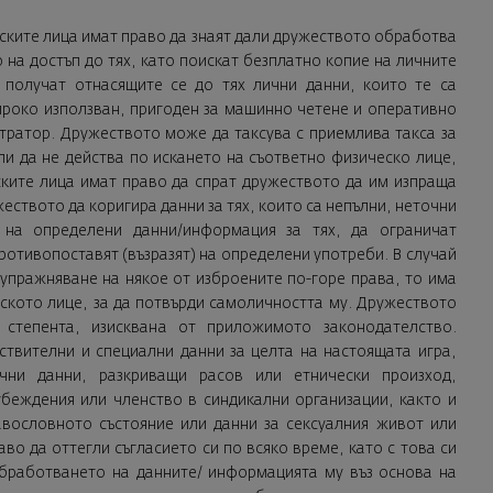
еските лица имат право да знаят дали дружеството обработва
 на достъп до тях, като поискат безплатно копие на личните
получат отнасящите се до тях лични данни, които те са
ироко използван, пригоден за машинно четене и оперативно
стратор. Дружеството може да таксува с приемлива такса за
и да не действа по искането на съответно физическо лице,
ските лица имат право да спрат дружеството да им изпраща
ството да коригира данни за тях, които са непълни, неточни
 на определени данни/информация за тях, да ограничат
ротивопоставят (възразят) на определени употреби. В случай
 упражняване на някое от изброените по-горе права, то има
ското лице, за да потвърди самоличността му. Дружеството
степента, изисквана от приложимото законодателство.
ствителни и специални данни за целта на настоящата игра,
чни данни, разкриващи расов или етнически произход,
убеждения или членство в синдикални организации, както и
авословното състояние или данни за сексуалния живот или
во да оттегли съгласието си по всяко време, като с това си
обработването на данните/ информацията му въз основа на