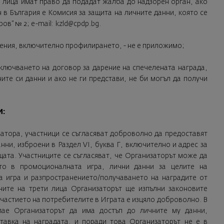
е лица имат право да подадат жалба до надзорен орган, ако
 в България е Комисия за защита на личните данни, която се
ов” № 2; e-mail:
kzld@cpdp.bg
.
ения, включително профилирането, - не е приложимо;
сключването на договор за дарение на спечелената награда,
ите си данни и ако не ги представи, не би могъл да получи
И:
затора, участници се съгласяват доброволно да предоставят
нни, изброени в Раздел VI, буква Г, включително и адрес за
ъщата. Участниците се съгласяват, че Организаторът може да
ето в промоционалната игра, лични данни за целите на
 игра и разпространението/получаването на наградите от
ните на трети лица Организаторът ще изпълни законовите
 Участието на потребителите в Играта е изцяло доброволно. В
лае Организаторът да има достъп до личните му данни,
тавка на наградата, и поради това Организаторът не е в