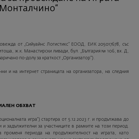
 Монталчино“
ровежда от „Сийуайнс Логистикс” ЕООД, ЕИК 205017678, със
тоша, ж.к. Манастирски ливади, бул. „България № 106, вх. Д,
аричано по-долу за краткост „Организатор").
чни и на интернет страницата на организатора, на следния
РИАЛЕН ОБХВАТ
оционалната игра“) стартира от 5.12.2023 г. и продължава до
ни и задължителни за участниците в рамките на този период.
а променя периода на продължителност на играта, като