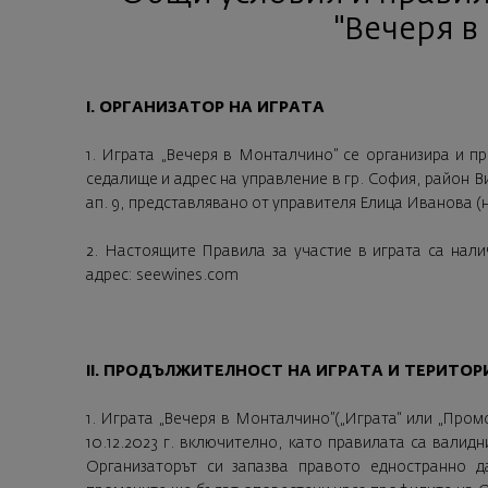
"Вечеря в
I. ОРГАНИЗАТОР НА ИГРАТА
1. Играта „Вечеря в Монталчино” се организира и п
седалище и адрес на управление в гр. София, район Ви
ап. 9, представлявано от управителя Елица Иванова (н
2. Настоящите Правила за участие в играта са нали
адрес:
seewines.com
II. ПРОДЪЛЖИТЕЛНОСТ НА ИГРАТА И ТЕРИТО
1. Играта „Вечеря в Монталчино”
(„Играта“ или „Пром
10.12.2023 г. включително, като правилата са валид
Организаторът си запазва правото едностранно д