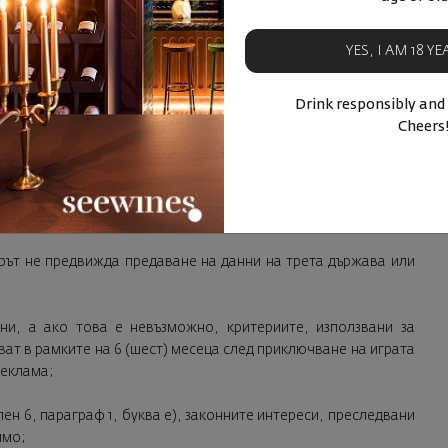
а търговски анализи. Правно основание за обработване:
тник;
YES, I AM 18 Y
; телефон, име и фамилия, посочени от печелившия с цел да
Drink responsibly and
вшия, на който да бъде връчена наградата му;
Cheers
чните данни, ако има такива: Организаторът на играта е
може да предостави името, фамилията, адреса, имейл адреса
ник, на куриер или пощенски оператор с цел изпращане на
орът не предвижда предаване на данни на трета държава или
ни, а ако това е невъзможно, критериите, използвани за
ват в рамките на 6 (шест) месеца след приключване на играта
реклама;
ен 6, параграф 1, буква е), законните интереси, преследвани
имо;