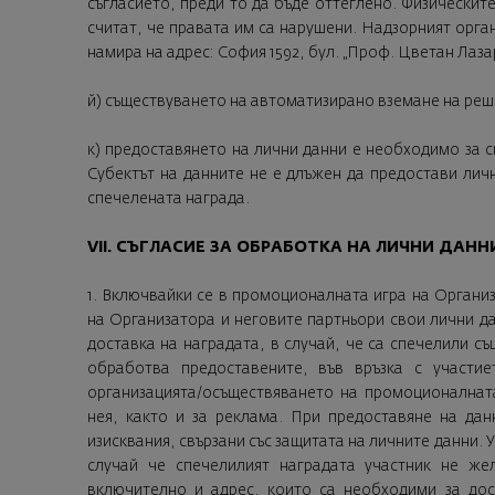
съгласието, преди то да бъде оттеглено. Физическит
считат, че правата им са нарушени. Надзорният орган
намира на адрес: София 1592, бул. „Проф. Цветан Лазар
й) съществуването на автоматизирано вземане на реш
к) предоставянето на лични данни е необходимо за 
Субектът на данните не е длъжен да предостави личн
спечелената награда.
VII. СЪГЛАСИЕ ЗА ОБРАБОТКА НА ЛИЧНИ ДАНН
1. Включвайки се в промоционалната игра на Органи
на Организатора и неговите партньори свои лични да
доставка на наградата, в случай, че са спечелили с
обработва предоставените, във връзка с участи
организацията/осъществяването на промоционалната
нея, както и за реклама. При предоставяне на дан
изисквания, свързани със защитата на личните данни.
случай че спечелилият наградата участник не же
включително и адрес, които са необходими за дос