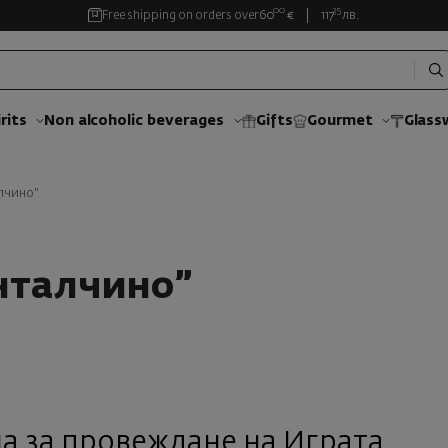
00
35
Free shipping on orders over
60
€
117
лв.
rits
Non alcoholic beverages
Gifts
Gourmet
Glass
лчино”
нталчино”
а за провеждане на Играта