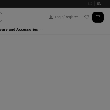
BG
EN
Login
/
Register
ware and Аccessories