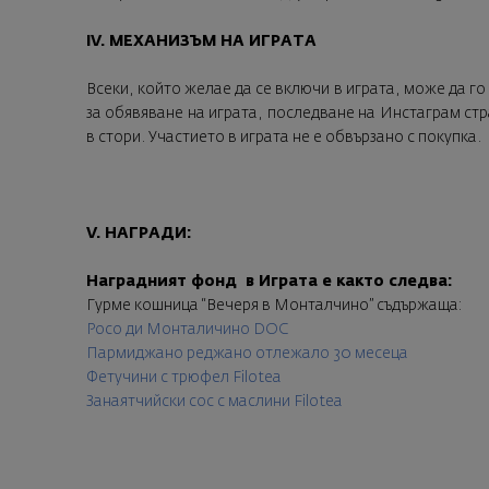
IV. МЕХАНИЗЪМ НА ИГРАТА
Всеки, който желае да се включи в играта, може да г
за обявяване на играта, последване на Инстаграм ст
в стори. Участието в играта не е обвързано с покупка.
V. НАГРАДИ:
Наградният фонд в Играта е както следва:
Гурме кошница “Вечеря в Монталчино” съдържаща:
Росо ди Монталичино DOC
Пармиджано реджано отлежало 30 месеца
Фетучини с трюфел Filotea
Занаятчийски сос с маслини Filotea