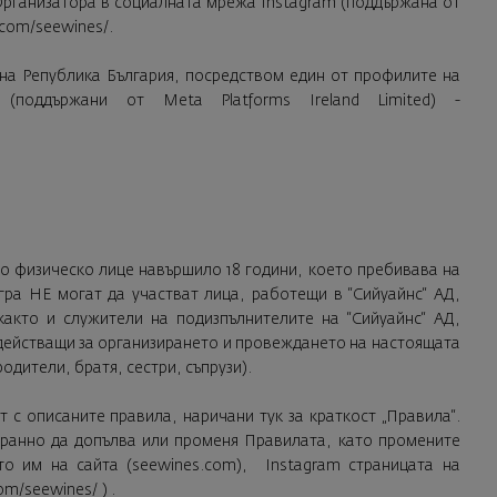
Организатора в социалната мрежа Instagram (поддържана от
.com/seewines/
.
 на Република България, посредством един от профилите на
(поддържани от Meta Platforms Ireland Limited) -
бно физическо лице навършило 18 години, което пребивава на
гра НЕ могат да участват лица, работещи в “Сийуайнс“ АД,
както и служители на подизпълнителите на “Сийуайнс“ АД,
ъдействащи за организирането и провеждането на настоящата
одители, братя, сестри, съпрузи).
т с описаните правила, наричани тук за краткост „Правила“.
транно да допълва или променя Правилата, като промените
то им на сайта (
seewines.com
), Instagram страницата на
om/seewines/
) .