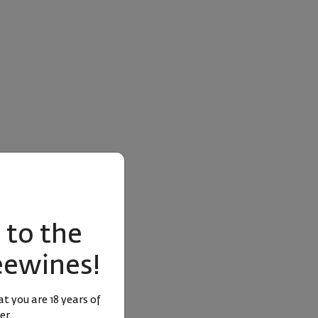
to the
eewines!
t you are 18 years of
er.