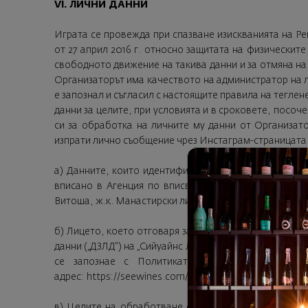
VI. ЛИЧНИ ДАНН
Играта се провежда при спазване изискванията на Ре
от 27 април 2016 г. относно защитата на физическит
свободното движение на такива данни и за отмяна на 
Организаторът има качеството на администратор на ли
е запознал и съгласил с настоящите правила на тегле
данни за целите, при условията и в сроковете, посоч
си за обработка на личните му данни от Организат
изпрати лично съобщение чрез Инстаграм-страницата
a) Данните, които идентифицират администратора и 
вписано в Агенция по вписванията с ЕИК 205017678
Витоша, ж.к. Манастирски ливади, бул. „България № 10
б) Лицето, което отговаря за защита на личните дан
данни („ДЗЛД“) на „Сийуайнс Логистикс“ ЕООД – М. Ха
се запознае с Политиката за защита на личн
адрес:
https://seewines.com/privacy-protection
в) Целите на обработване са: участие в Играта, оп