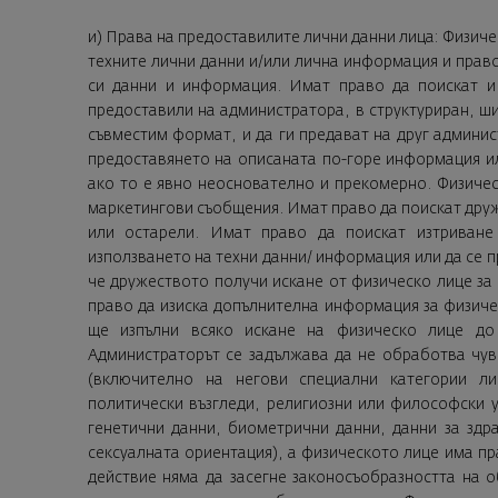
и) Права на предоставилите лични данни лица: Физич
техните лични данни и/или лична информация и право
си данни и информация. Имат право да поискат и 
предоставили на администратора, в структуриран, ш
съвместим формат, и да ги предават на друг админи
предоставянето на описаната по-горе информация ил
ако то е явно неоснователно и прекомерно. Физиче
маркетингови съобщения. Имат право да поискат друже
или остарели. Имат право да поискат изтриване
използването на техни данни/ информация или да се п
че дружеството получи искане от физическо лице за
право да изиска допълнителна информация за физиче
ще изпълни всяко искане на физическо лице до 
Администраторът се задължава да не обработва чув
(включително на негови специални категории ли
политически възгледи, религиозни или философски 
генетични данни, биометрични данни, данни за здр
сексуалната ориентация), а физическото лице има пра
действие няма да засегне законосъобразността на 