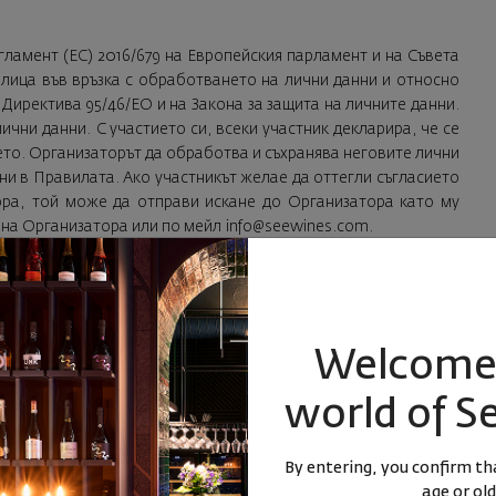
И
гламент (ЕС) 2016/679 на Европейския парламент и на Съвета
е лица във връзка с обработването на лични данни и относно
Директива 95/46/ЕО и на Закона за защита на личните данни.
чни данни. С участието си, всеки участник декларира, че се
нето. Организаторът да обработва и съхранява неговите лични
ени в Правилата. Ако участникът желае да оттегли съгласието
ора, той може да отправи искане до Организатора като му
 на Организатора или по мейл
info@seewines.com
.
координатите за връзка с него: „Сийуайнс Логистикс” ЕООД,
 , със седалище и адрес на управление в гр. София, район
6, вх. Д, ап. 9, телефон 0700 20 202 имейл
info@seewines.eu
;
Welcome 
ни на участниците, е длъжностното лице позащита на личните
нджийска, ел. поща
dpo@seewines.eu
. Всеки участник може да
world of S
ите данни на „Сийуайнс Логистикс“ ЕООД на следния
By entering, you confirm tha
age or old
ределянето на печеливш участник и връчване на наградата,