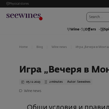
Physical stores
Wine
Offers
Spi
Home
Blog
Wine news
Игра „Вечеря в Монта
Игра „Вечеря в Мо
05.12.2023
2 minutes
Autor: Seewines
Wine news
Общи условия и правил