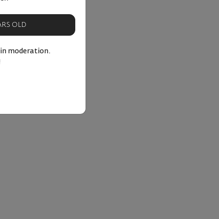
EARS OLD
 in moderation.
!