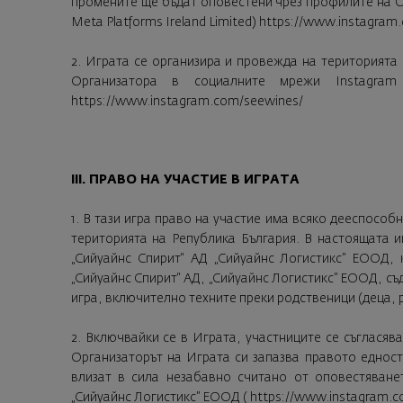
промените ще бъдат оповестени чрез профилите на 
Meta Platforms Ireland Limited)
https://www.instagram
2. Играта се организира и провежда на територията
Организатора в социалните мрежи Instagram 
https://www.instagram.com/seewines/
III. ПРАВО НА УЧАСТИЕ В ИГРАТА
1. В тази игра право на участие има всяко дееспосо
територията на Република България. В настоящата и
„Сийуайнс Спирит“ АД „Сийуайнс Логистикс” ЕООД, 
„Сийуайнс Спирит“ АД, „Сийуайнс Логистикс” ЕООД, с
игра, включително техните преки родственици (деца, р
2. Включвайки се в Играта, участниците се съгласява
Организаторът на Играта си запазва правото еднос
влизат в сила незабавно считано от оповестяване
„Сийуайнс Логистикс” ЕООД (
https://www.instagram.c