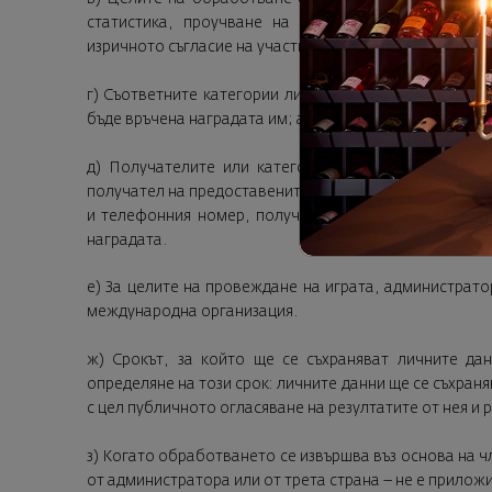
статистика, проучване на пазара и извършване н
изричното съгласие на участниците и спечелилия учас
г) Съответните категории лични данни: имейл адрес
бъде връчена наградата им; адрес, посочен от печели
д) Получателите или категориите получатели на ли
получател на предоставените лични данни, като той 
и телефонния номер, получени от печелившия участ
наградата.
е) За целите на провеждане на играта, администрат
международна организация.
ж) Срокът, за който ще се съхраняват личните дан
определяне на този срок: личните данни ще се съхраня
с цел публичното огласяване на резултатите от нея и 
з) Когато обработването се извършва въз основа на чл
от администратора или от трета страна – не е прилож