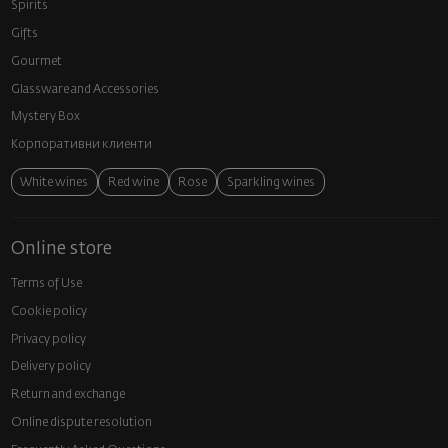
Spirits
Gifts
Gourmet
Glassware and Аccessories
Mystery Box
Корпоративни клиенти
White wines
Red wine
Rose
Sparkling wines
Online store
Terms of Use
Cookie policy
Privacy policy
Delivery policy
Return and exchange
Online dispute resolution