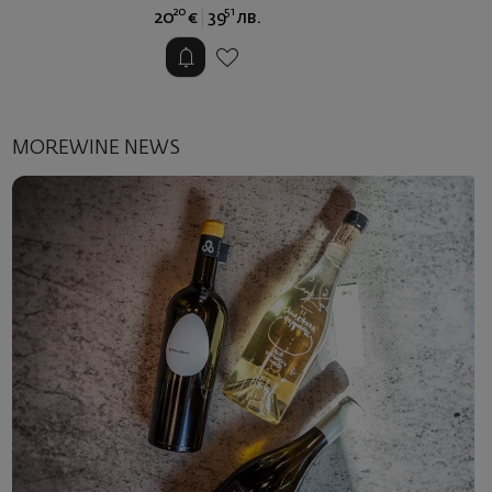
31
90
16
€
31
лв.
MOREWINE NEWS