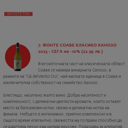
КУПЕТЕ ТУК
7. ФОНТЕ СОАВЕ КЛАСИКО КАНОЗО
2023 - СЕГА на -10% (22.95 лв.)
В югоизточната част на класическата област
Соаве се намира винарната Canoso, в
рамките на "Cà del Vento Cru", най-малката единица в Соаве и
изключителна собственост на семейство Канозо.
Блестящо, наситено жълто вино. Добра наситеност и
комплексност, с деликатни цветисти аромати, които оставят
място за балсамови нотки; свежа и деликатна нотка на
финала. Небцето е интензивно, приятно комплексно и в
същото време елегантно; свежестта му го прави способно да
се адаптира лесно към хиляди вкусове. Подходящ за аперитив,