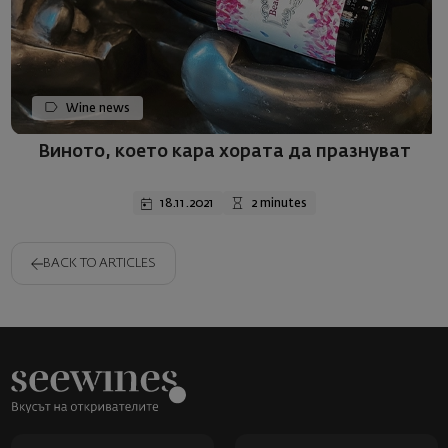
Wine news
Виното, което кара хората да празнувaт
18.11.2021
2 minutes
BACK TO ARTICLES