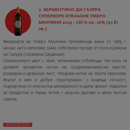
2. ВЕРМЕНТИНО ДИ ГАЛУРА
СУПЕРИОРЕ КУКАЬОНЕ ПИЕРО
МАНЧИНИ 2023 - СЕГА на -10% (27.81
лв.)
Винарната на Пиеро Манчини произвежда вино от 1989 г.
насам, като използва само собствено грозде от лозя в района
на Галура (Серверна Сардиния).
Сламеножълт цвят с леки, зеленикави отблясъци. На носа се
долавят ароматни нотки на средиземноморски храсти,
розмарин и дафинов лист, плодови нотки на жълта праскова.
Вкусът е мек и добре структуриран, с водеща сочност,
подчертана от елегантна минералност и дълъг финал. Идеално
за предястия и първи ястия с морски дарове и меки пресни
сирена.
КУПЕТЕ ТУК