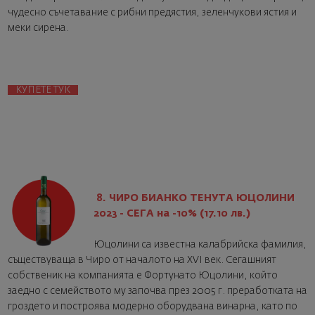
чудесно съчетавание с рибни предястия, зеленчукови ястия и
меки сирена.
КУПЕТЕ ТУК
8. ЧИРО БИАНКО ТЕНУТА ЮЦОЛИНИ
2023 - СЕГА на -10% (17.10 лв.)
Юцолини са известна калабрийска фамилия,
съществуваща в Чиро от началото на XVI век. Сегашният
собственик на компанията е Фортунато Юцолини, който
заедно с семейството му започва през 2005 г. преработката на
гроздето и построява модерно оборудвана винарна, като по