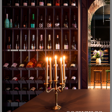
10. ВАЙСЕР БУРГУНДЕР (ПИНО БЛАН)
ТРОКЕН 2021 - СЕГА на -10% (35.00 лв.)
От 1663 г. семейство Витман и техните
предци са производители на грозде в град Вестхофен,
Рейнхесен. Днес Филип Витман управлява имението заедно с
родителите си и съпругата си.
Сухо вино от Пино Блан, култивирано по биодинамичен
метод, което привлича носа с пикантен аромат на цитрусови
плодове и кора от лайм. На небцето се открояват жълти
плодове, както и билкова нотка, която се задържа на финала.
Елегантното тяло с филигранност, перфектно интегрираната
киселинност и добре дозираният дървесен тон ласкаят
вкусовите рецептори. Същото се отнася и за фините, сочни
плодове и дългия солено-минерален финал.