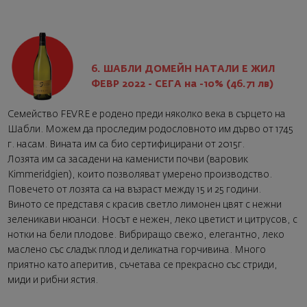
6. ШАБЛИ ДОМЕЙН НАТАЛИ Е ЖИЛ
ФЕВР 2022 - СЕГА на -10% (46.71 лв)
Семейство FEVRE е родено преди няколко века в сърцето на
Шабли. Можем да проследим родословното им дърво от 1745
г. насам. Вината им са био сертифицирани от 2015г.
Лозята им са засадени на каменисти почви (варовик
Kimmeridgien), които позволяват умерено производство.
Повечето от лозята са на възраст между 15 и 25 години.
Виното се представя с красив светло лимонен цвят с нежни
зеленикави нюанси. Носът е нежен, леко цветист и цитрусов, с
нотки на бели плодове. Вибриращо свежо, елегантно, леко
маслено със сладък плод и деликатна горчивина. Много
приятно като аперитив, съчетава се прекрасно със стриди,
миди и рибни ястия.