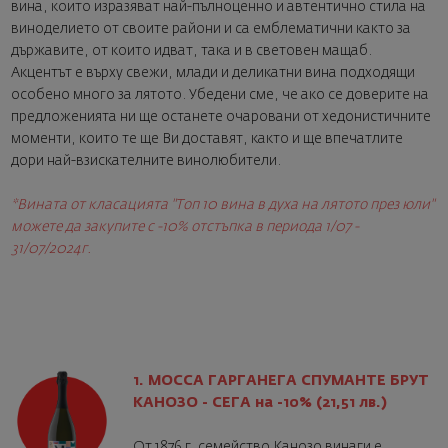
вина, които изразяват най-пълноценно и автентично стила на
виноделието от своите райони и са емблематични както за
държавите, от които идват, така и в световен мащаб.
Акцентът е върху свежи, млади и деликатни вина подходящи
особено много за лятото. Убедени сме, че ако се доверите на
предложенията ни ще останете очаровани от хедонистичните
моменти, които те ще Ви доставят, както и ще впечатлите
дори най-взискателните винолюбители.
*Вината от класацията "Топ 10 вина в духа на лятото през юли"
можете да закупите с -10% отстъпка в периода 1/07 -
31/07/2024г.
1. МОССА ГАРГАНЕГА СПУМАНТЕ БРУТ
КАНОЗО - СЕГА на -10% (21,51 лв.)
От 1876 г. семейство Канозо винаги е