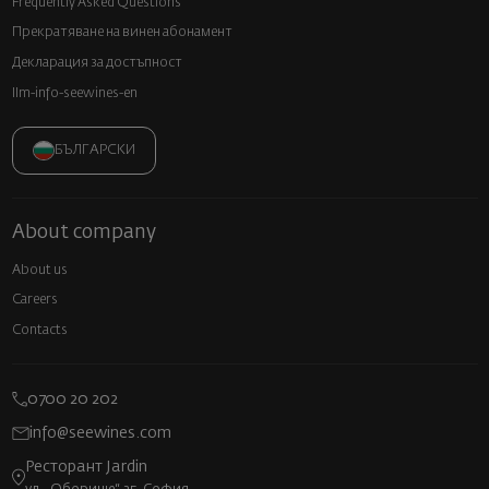
Frequently Asked Questions
Прекратяване на винен абонамент
Декларация за достъпност
llm-info-seewines-en
БЪЛГАРСКИ
About company
About us
Careers
Contacts
0700 20 202
info@seewines.com
Ресторант Jardin