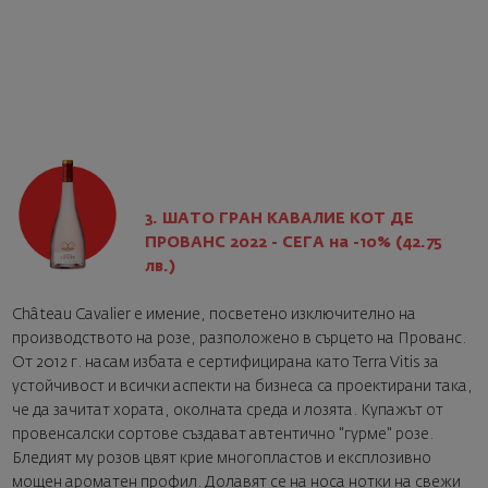
3. ШАТО ГРАН КАВАЛИЕ КОТ ДЕ
ПРОВАНС 2022 - СЕГА на -10% (42.75
лв.)
Château Cavalier е имение, посветено изключително на
производството на розе, разположено в сърцето на Прованс.
От 2012 г. насам избата е сертифицирана като Terra Vitis за
устойчивост и всички аспекти на бизнеса са проектирани така,
че да зачитат хората, околната среда и лозята. Купажът от
провенсалски сортове създават автентично "гурме" розе.
Бледият му розов цвят крие многопластов и експлозивно
мощен ароматен профил. Долавят се на носа нотки на свежи