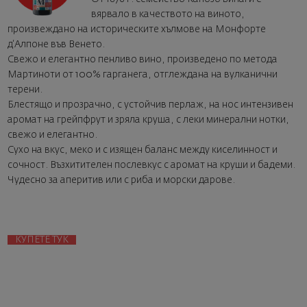
вярвало в качеството на виното,
произвеждано на историческите хълмове на Монфорте
д‘Алпоне във Венето.
Свежо и елегантно пенливо вино, произведено по метода
Мартиноти от 100% гарганега, отглеждана на вулканични
терени.
Блестящо и прозрачно, с устойчив перлаж, на нос интензивен
аромат на грейпфрут и зряла круша, с леки минерални нотки,
свежо и елегантно.
Сухо на вкус, меко и с изящен баланс между киселинност и
сочност. Възхитителен послевкус с аромат на круши и бадеми.
Чудесно за аперитив или с риба и морски дарове.
КУПЕТЕ ТУК