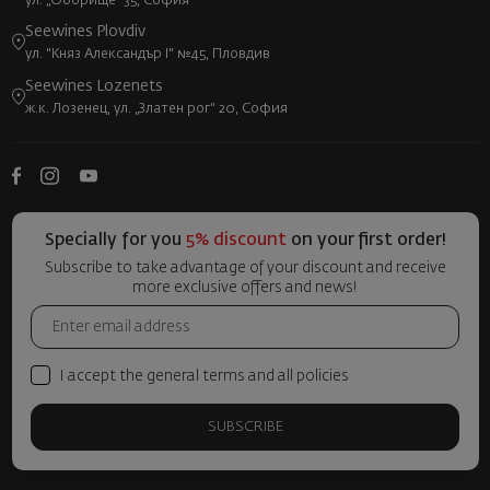
ул. „Оборище“ 35, София
Seewines Plovdiv
ул. "Княз Александър I" №45, Пловдив
Seewines Lozenets
ж.к. Лозенец, ул. „Златен рог“ 20, София
Specially for you
5% discount
on your first order!
Subscribe to take advantage of your discount and receive
more exclusive offers and news!
I accept the general terms and all policies
SUBSCRIBE