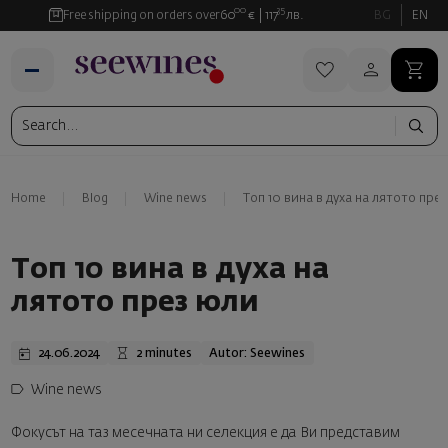
00
35
Free shipping on orders over
60
€
117
лв.
BG
EN
Home
Blog
Wine news
Топ 10 вина в духа на лятото пре
Топ 10 вина в духа на
лятото през юли
24.06.2024
2 minutes
Autor: Seewines
Wine news
Фокусът на таз месечната ни селекция е да Ви представим