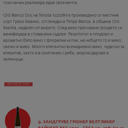
този начин реализира една своя мечта.
Cirò Bianco Doc на Tenuta Iuzzolini е произведено от местния
сорт Греко Бианко, отглеждан в Timpa Bianca, в община Cirò
Marina, недалеч от морето. След меко пресоване гроздето се
винифицира в стоманени съдове. Резултатът е плодово и
ароматно бяло вино с флорални нотки; на небцето то е меко,
свежо и живо. Много елегантно всекидневно вино, чудесно за
аперитив, както и в съчетaние с риба, морски дарове и
зеленчуци.
КУПЕТЕ ТУК
9. ЗАНДГРУБЕ ГРЮНЕР ВЕЛТЛИНЕР