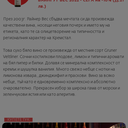
ВАЙНГУТ ВЕС 2022 - СЕГА на -10% (33.21
лв.)
През 2003г. Райнер Вес сбъдва мечтата си да произвежда
качествени вина, носещи неговия почерк и името му на
етикета, като те са олицетворение на типичността и
регионалния характер на Кремстал.
Това сухо бяло вино се произвежда от местния сорт Gruner
Veltliner. Сочни костилкови плодове, лимон и типични аромати
на бял пипер и билки. Долавя се минерална комплексност от
кремък и шушулка ванилия. Много свежо небце с нотки на
лимонова извара, джинджифил и праскови. Вино за всяко
небце, тъй като е едновременно комплексно и абсолютно
очарователно. Прекрасен избор за широка гама от морски и
зеленчукови ястия или като аперитив.
КУПЕТЕ ТУК