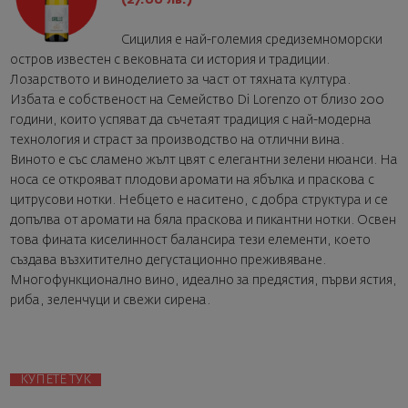
Сицилия е най-големия средиземноморски
остров известен с вековната си история и традиции.
Лозарството и виноделието за част от тяхната култура.
Избата е собственост на Семейство Di Lorenzo от близо 200
години, които успяват да съчетаят традиция с най-модерна
технология и страст за производство на отлични вина.
Виното е със сламено жълт цвят с елегантни зелени нюанси. На
носа се открояват плодови аромати на ябълка и праскова с
цитрусови нотки. Небцето е наситено, с добра структура и се
допълва от аромати на бяла праскова и пикантни нотки. Освен
това фината киселинност балансира тези елементи, което
създава възхитително дегустационно преживяване.
Многофункционално вино, идеално за предястия, първи ястия,
риба, зеленчуци и свежи сирена.
КУПЕТЕ ТУК