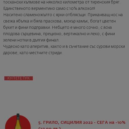
тоскански хълмове на няколко километра от тиренския бряг.
Единственото верментино само с 10% алкохол!
Наситено сламеножълто с ярки отблясъци. Приканващ нос на
свежа ябълка и бяла праскова, мокър камък, богат цветен
букет и фини подправки. Небцето е много сочно, с ясна
плодова сърцевина, прецизно, вертикално и леко, с фини
зелени нотки в дългия финал.
Чудесно като аперитив, както и в съчетание със сурови морски
дарове, като местните стриди.
КУПЕТЕ ТУК
5. ГРИЛО, СИЦИЛИЯ 2022 - СЕГА на -10%
(27.00 лв.)