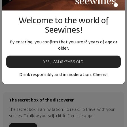
Отлично с морски дарове, печено свинско или телешко месо.
Welcome to the world of
КУПЕТЕ ТУК
Seewines!
By entering, you confirm that you are 18 years of age or
older.
YES, I AM 18 YEARS OLD
Drink responsibly and in moderation. Cheers!
The secret box of the discoverer
The secret box is an invitation. To relax. To travel with your
senses. To allow yourself a little French escape.