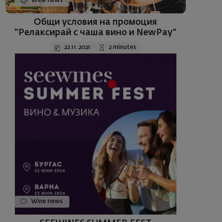
Wine news
Общи условия на промоция
"Релаксирай с чаша вино и NewPay"
22.11.2021
2 minutes
Wine news