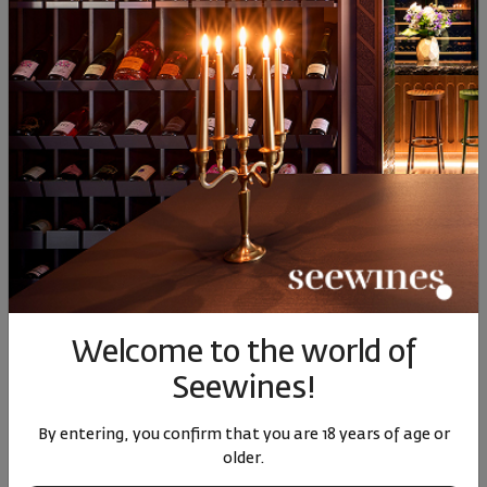
Related products
Welcome to the world of
Rossidi Orange Gewurztraminer 2021
Rare Variet
Seewines!
Bulgaria
|
Gewürztraminer
Bulgari
By entering, you confirm that you are 18 years of age or
older.