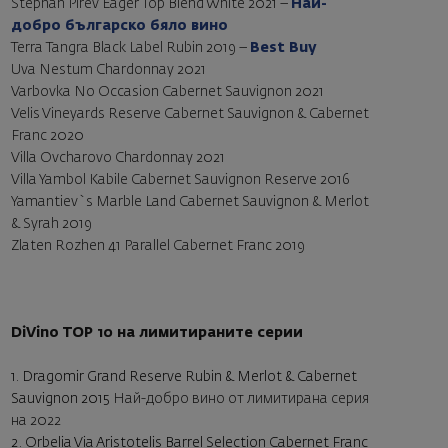
Stephan Pirev Eager Top Blend White 2021
–
Най-
добро българско бяло вино
Terra Tangra Black Label Rubin 2019 –
Best Buy
Uva Nestum Chardonnay 2021
Varbovka No Occasion Cabernet Sauvignon 2021
Velis Vineyards Reserve Cabernet Sauvignon & Cabernet
Franc 2020
Villa Ovcharovo Chardonnay 2021
Villa Yambol Kabile Cabernet Sauvignon Reserve 2016
Yamantiev`s Marble Land Cabernet Sauvignon & Merlot
& Syrah 2019
Zlaten Rozhen 41 Parallel Cabernet Franc 2019
DiVino TOP 10 на лимитираните серии
1.
Dragomir Grand Reserve Rubin & Merlot & Cabernet
Sauvignon 2015
Най-добро вино от лимитирана серия
на 2022
2.
Orbelia Via Aristotelis Barrel Selection Cabernet Franc