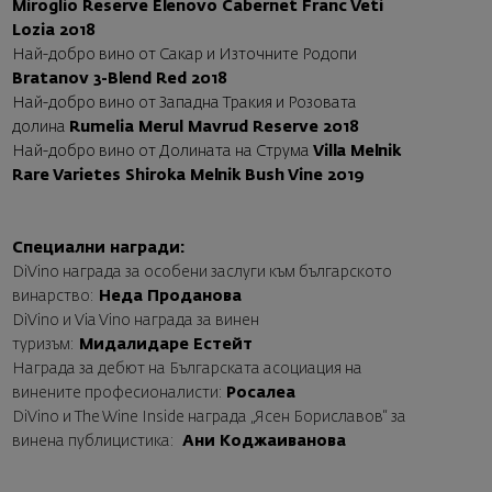
Miroglio Reserve Elenovo Cabernet Franc Veti
Lozia 2018
Най-добро вино от Сакар и Източните Родопи
Bratanov 3-Blend Red 2018
Най-добро вино от Западна Тракия и Розовата
долина
Rumelia Merul Mavrud Reserve 2018
Най-добро вино от Долината на Струма
Villa Melnik
Rare Varietes Shiroka Melnik Bush Vine 2019
Специални награди:
DiVino награда за особени заслуги към българското
винарство
:
Неда Проданова
DiVino и Via Vino награда за винен
туризъм
:
Мидалидаре Естейт
Награда за дебют на Българската асоциация на
винените професионалисти
:
Росалеа
DiVino и The Wine Inside награда „Ясен Бориславов“ за
винена публицистика
:
Ани Коджаиванова