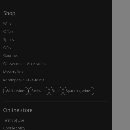
Shop
Wine
Offers
Spirits
Gifts
Gourmet
Glassware and Аccessories
Mystery Box
Корпоративни клиенти
White wines
Red wine
Rose
Sparkling wines
Online store
Terms of Use
Cookie policy