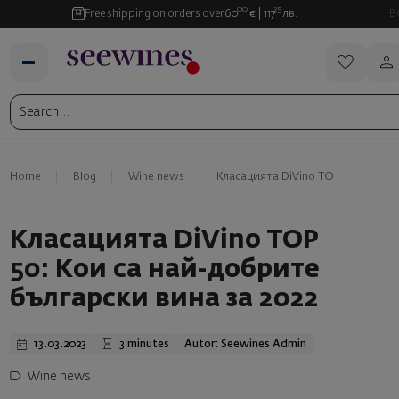
00
35
Free shipping on orders over
60
€
117
лв.
B
Home
Blog
Wine news
Класацията DiVino TOP 50: Кои са
Класацията DiVino TOP
50: Кои са най-добрите
български вина за 2022
13.03.2023
3 minutes
Autor: Seewines Admin
Wine news