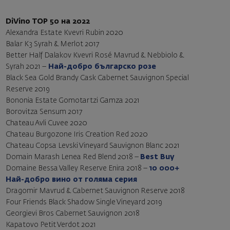
DiVino TOP 50 на 2022
Alexandra Estate Kvevri Rubin 2020
Balar K3 Syrah & Merlot 2017
Better Half Dalakov Kvevri Rosé Mavrud & Nebbiolo &
Syrah 2021
–
Най-добро българско розе
Black Sea Gold Brandy Cask Cabernet Sauvignon Special
Reserve 2019
Bononia Estate Gomotartzi Gamza 2021
Borovitza Sensum 2017
Chateau Avli Cuvee 2020
Chateau Burgozone Iris Creation Red 2020
Chateau Copsa Levski Vineyard Sauvignon Blanc 2021
Domain Marash Lenea Red Blend 2018 –
Best Buy
Domaine Bessa Valley Reserve Enira 2018
–
10 000+
Най-добро вино от голяма серия
Dragomir Mavrud & Cabernet Sauvignon Reserve 2018
Four Friends Black Shadow Single Vineyard 2019
Georgievi Bros Cabernet Sauvignon 2018
Kapatovo Petit Verdot 2021