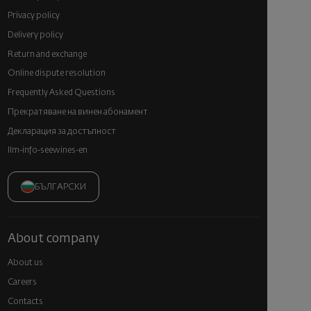
Privacy policy
Delivery policy
Return and exchange
Online dispute resolution
Frequently Asked Questions
Прекратяване на винен абонамент
Декларация за достъпност
llm-info-seewines-en
БЪЛГАРСКИ
About company
About us
Careers
Contacts