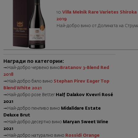
10.
Villa Melnik Rare Varietes Shiroka
2019
Най-добро вино от Долината на Струм
Награди по категории:
➞
Най-добро червено вино
Bratanov 3-Blend Red
2018
➞
Най-добро бяло вино
Stephan Pirev Eager Top
Blend White 2021
➞
Най-добро розе Better
Half Dalakov Kvevri Rosé
2021
➞
Най-добро пенливо вино
Midalidare Estate
Deluxe Brut
➞
Най-добро десертно вино
Maryan Sweet Wine
2021
➞
Най-добро натурално вино
Rossidi Orange