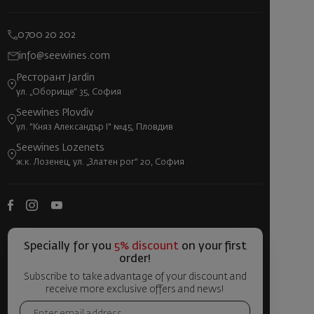
0700 20 202
info@seewines.com
Ресторант Jardin
ул. „Оборище“ 35, София
Seewines Plovdiv
ул. "Княз Александър I" №45, Пловдив
Seewines Lozenets
ж.к. Лозенец, ул. „Златен рог“ 20, София
Specially for you
5% discount
on your first
order!
Subscribe to take advantage of your discount and
receive more exclusive offers and news!