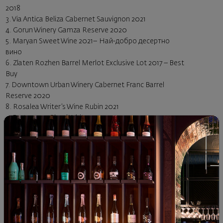
2018
3.
Via Antica Beliza Cabernet Sauvignon 2021
4.
Gorun Winery Gamza Reserve 2020
5.
Maryan Sweet Wine 2021
– Най-добро десертно
вино
6.
Zlaten Rozhen Barrel Merlot Exclusive Lot 2017
– Best
Buy
7.
Downtown Urban Winery Cabernet Franc Barrel
Reserve 2020
8.
Rosalea Writer’s Wine Rubin 2021
9.
Bratanov 3-Blend White 2020
10.
Tsarev Brod Orange Rose 2021
The secret box of the discoverer
The secret box is an invitation. To relax. To travel
with your senses. To allow yourself a little French
escape.
BUY HERE