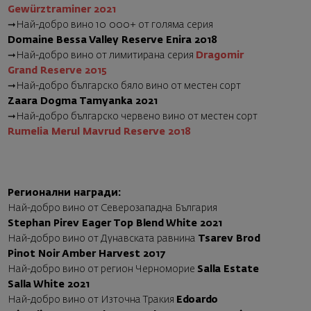
Gewürztraminer 2021
➞
Най-добро вино 10 000+ от голяма серия
Domaine Bessa Valley Reserve Enira 2018
➞
Най-добро вино от лимитирана серия
Dragomir
Grand Reserve 2015
➞
Най-добро българско бяло вино от местен сорт
Zaara Dogma Tamyanka 2021
➞
Най-добро българско червено вино от местен сорт
Rumelia Merul Mavrud Reserve 2018
Регионални награди:
Най-добро вино от Северозападна България
Stephan Pirev Eager Top Blend White 2021
Най-добро вино от Дунавската равнина
Tsarev Brod
Pinot Noir Amber Harvest 2017
Най-добро вино от регион Черноморие
Salla Estate
Salla White 2021
Най-добро вино от Източна Тракия
Edoardo