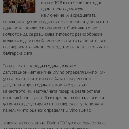
вина в TOP 10 са червени с едно
единствено
оранжево
изключение. А и сред цялата
селекция от 50 вина едва 10 не са червени: 7 бели и по
едно розе, пенливо и оранжево. Очевидно е, че
колкото и да се разширява типовото разнообразие,
колкото и да е подобрено качеството на белите, все
пак червеното винопроизводство си остава голямата
българска сила.
Това е 12-ата поредна година, в която
дегустационният екип на DiVino определя DiVino TOP
50 на българските вина на базата на редовни
дегустации през годината, които отразяват
качеството им и актуалната пазарна реалност във
винения бранш у нас. За втори път на финала всички
50 вина са дегустирани от разширен дегустационен
панел, чиито оценки определят DiVino TOP 10.
Идеята на класацията DiVino TOP 50 е от една страна