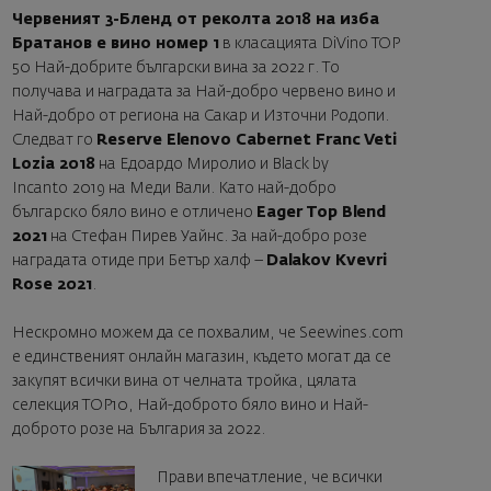
Червеният 3-Бленд от реколта 2018 на изба
Братанов е вино номер 1
в класацията DiVino TOP
50 Най-добрите български вина за 2022 г. То
получава и наградата за Най-добро червено вино и
Най-добро от региона на Сакар и Източни Родопи.
Следват го
Reserve Elenovo Cabernet Franc Veti
Lozia 2018
на Едоардо Миролио и Black by
Incanto 2019 на Меди Вали. Като най-добро
българско бяло вино е отличено
Eager Top Blend
2021
на Стефан Пирев Уайнс. За най-добро розе
наградата отиде при Бетър халф –
Dalakov Kvevri
Rose 2021
.
Нескромно можем да се похвалим, че Seewines.com
е единственият онлайн магазин, където могат да се
закупят всички вина от челната тройка, цялата
селекция ТОP10, Най-доброто бяло вино и Най-
доброто розе на България за 2022.
Прави впечатление, че всички