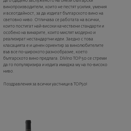
да отдадено заслуженото на онези български
винопроизводители, които не пестят усилия, умения
и всеотдайност, за да издигат българското вино на
световно ниво. Отличава се работата на всички,
които постигат най-високи качествени стандарти и
особено на винарите, които
мислят модерно и
реализират нестандартни идеи. Заедно с това
класацията е и ценен ориентир за винолюбителите
във все по-широкото разнообразие, което
българското вино предлага. DiVino TOP 50 се стреми
да го популяризира и издига имиджа му на по-високо
ниво.
Поздравления за всички уастници в TOP50!