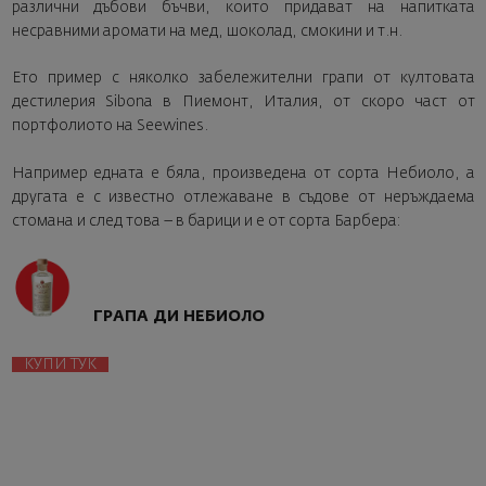
различни дъбови бъчви, които придават на напитката
несравними аромати на мед, шоколад, смокини и т.н.
Ето пример с няколко забележителни грапи от култовата
дестилерия Sibona в Пиемонт, Италия, от скоро част от
портфолиото на Seewines.
Например едната е бяла, произведена от сорта Небиоло, а
другата е с известно отлежаване в съдове от неръждаема
стомана и след това – в барици и е от сорта Барбера:
ГРАПА ДИ НЕБИОЛО
КУПИ ТУК