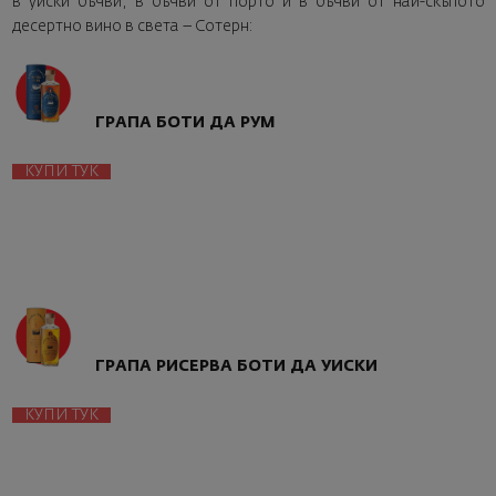
в уиски бъчви, в бъчви от порто и в бъчви от най-скъпото
десертно вино в света – Сотерн:
ГРАПА БОТИ ДА РУМ
КУПИ ТУК
ГРАПА РИСЕРВА БОТИ ДА УИСКИ
КУПИ ТУК