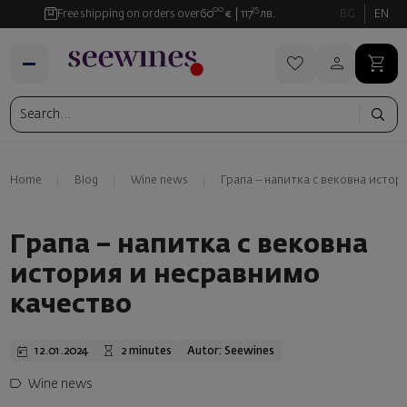
00
35
Free shipping on orders over
60
€
117
лв.
BG
EN
Home
Blog
Wine news
Грапа – напитка с вековна истор
Грапа – напитка с вековна
история и несравнимо
качество
12.01.2024
2 minutes
Autor: Seewines
Wine news