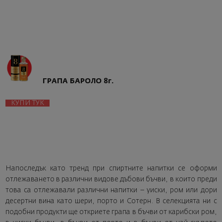
ГРАПА БАРОЛО 8г.
КУПИ ТУК
Напоследък като тренд при спиртните напитки се оформи
отлежаването в различни видове дъбови бъчви, в които преди
това са отлежавали различни напитки – уиски, ром или дори
десертни вина като шери, порто и Сотерн. В селекцията ни с
подобни продукти ще откриете грапа в бъчви от карибски ром,