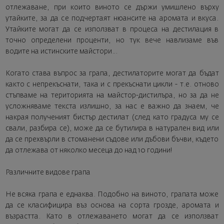
отлежаване, при които виното се държи умишлено върху
утайките, за да се подчертаят нюансите на аромата и вкуса.
Утайките могат да се използват в процеса на дестилация в
точно определени проценти, но тук вече навлизаме във
водите на истинските майстори…
Когато става въпрос за грапа, дестилаторите могат да бъдат
както с непрекъснати, така и с прекъснати цикли - т.е. отново
стъпваме на територията на майстор-дистилъра, но за да не
усложняваме текста излишно, за нас е важно да знаем, че
накрая полученият бистър дестилат (след като градуса му се
свали, разбира се), може да се бутилира в натурален вид или
да се прехвърли в стоманени съдове или дъбови бъчви, където
да отлежава от няколко месеца до над 10 години!
Различните видове грапа
Не всяка грапа е еднаква. Подобно на виното, грапата може
да се класифицира въз основа на сорта грозде, аромата и
възрастта. Като в отлежаването могат да се използват