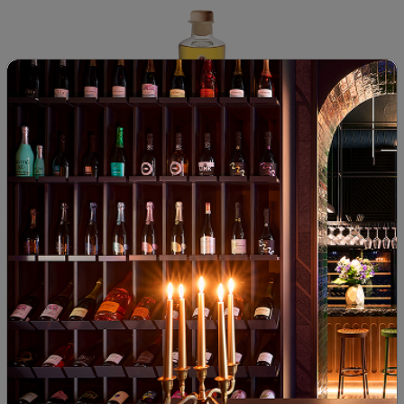
Grappa di Barbera
Italy
01
00
23
€
45
лв.