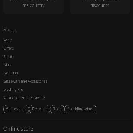
the country
discounts
Shop
Wine
Offers
Spirits
Gifts
Gourmet
Glassware and Аccessories
Mystery Box
Корпоративни клиенти
White wines
Red wine
Rose
Sparkling wines
Online store