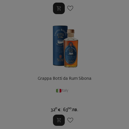
Grappa Botti da Rum Sibona
Italy
21
00
32
€
63
лв.