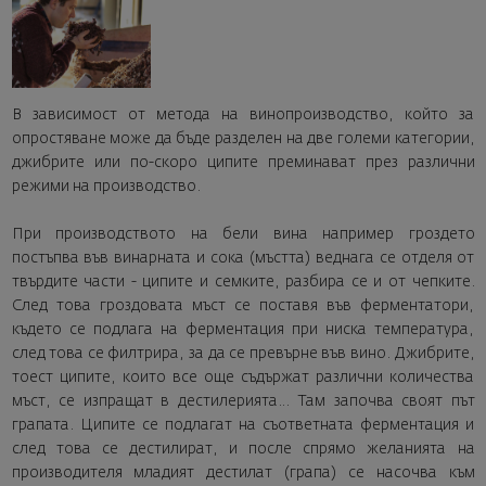
В зависимост от метода на винопроизводство, който за
опростяване може да бъде разделен на две големи категории,
джибрите или по-скоро ципите преминават през различни
режими на производство.
При производството на бели вина например гроздето
постъпва във винарната и сока (мъстта) веднага се отделя от
твърдите части - ципите и семките, разбира се и от чепките.
След това гроздовата мъст се поставя във ферментатори,
където се подлага на ферментация при ниска температура,
след това се филтрира, за да се превърне във вино. Джибрите,
тоест ципите, които все още съдържат различни количества
мъст, се изпращат в дестилерията… Там започва своят път
грапата. Ципите се подлагат на съответната ферментация и
след това се дестилират, и после спрямо желанията на
производителя младият дестилат (грапа) се насочва към