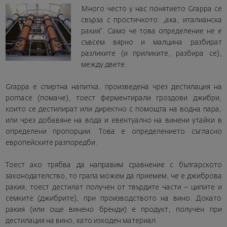
Много често у нас понятието Grappa се
свърза с простичкото: „аха, италианска
ракия“. Само че това определение не е
съвсем вярно и малцина разбират
разликите (и приликите, разбира се),
между двете.
Grappa е спиртна напитка, произведена чрез дестилация на
pomace (помаче), тоест ферментирали гроздови джибри,
които се дестилират или директно с помощта на водна пара,
или чрез добавяне на вода и евентуално на винени утайки в
определени пропорции. Това е определението съгласно
европейските разпоредби.
Тоест ако трябва да направим сравнение с българското
законодателство, то грапа можем да приемем, че е джиброва
ракия, тоест дестилат получен от твърдите части – ципите и
семките (джибрите), при производството на вино. Докато
ракия (или още винено бренди) е продукт, получен при
дестилация на вино, като изходен материал.