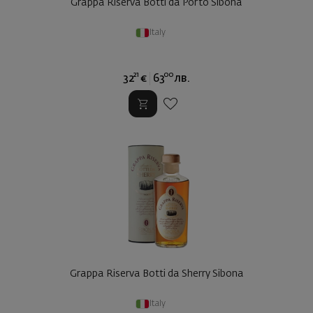
Grappa Riserva Botti da Porto Sibona
Italy
21
00
32
€
63
лв.
Grappa Riserva Botti da Sherry Sibona
Italy