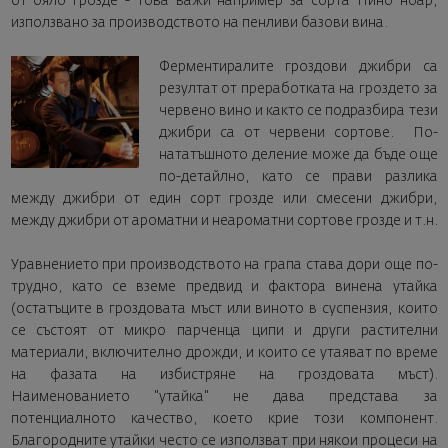
от бяло грозде - това важи например за сорта Пино ноар,
използвано за производството на пенливи базови вина.
Ферментиралите гроздови джибри са
резултат от преработката на гроздето за
червено вино и както се подразбира тези
джибри са от червени сортове. По-
нататъшното деление може да бъде още
по-детайлно, като се прави разлика
между джибри от един сорт грозде или смесени джибри,
между джибри от ароматни и неароматни сортове грозде и т.н.
Уравнението при производството на грапа става дори още по-
трудно, като се вземе предвид и фактора винена утайка
(остатъците в гроздовата мъст или виното в суспензия, които
се състоят от микро парченца ципи и други растителни
материали, включително дрожди, и които се утаяват по време
на фазата на избистряне на гроздовата мъст).
Наименованието "утайка" не дава представа за
потенциалното качество, което крие този компонент.
Благородните утайки често се използват при някои процеси на