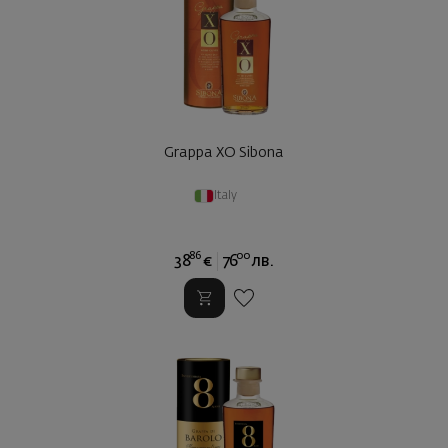
Grappa XO Sibona
Italy
86
00
38
€
76
лв.