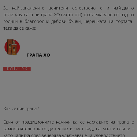
За най-запалените ценители естествено е и най-дълго
отлежавалата ни грапа XO (extra old) с отлежаване от над 10
години в благородни дъбови бъчви, черешката на тортата,
така да се каже:
ГРАПА ХО
КУПИ ТУК
Как се пие грапа?
Един от традиционните начини да се насладите на грапа е
самостоятелно като дижестив в чист вид, на малки глътки -
като напитка след вечеря за удължаване на удоволствието.