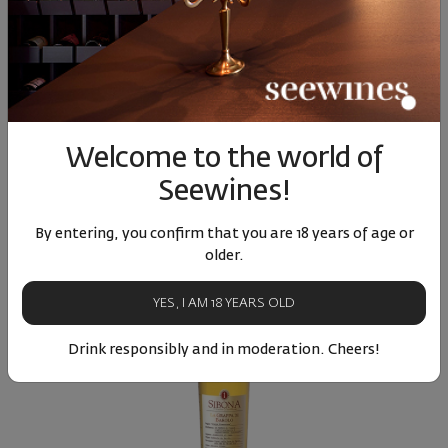
Grappa di Nebbiolo Sibona
Welcome to the world of
Italy
Seewines!
01
00
23
€
45
лв.
By entering, you confirm that you are 18 years of age or
older.
YES, I AM 18 YEARS OLD
Drink responsibly and in moderation. Cheers!