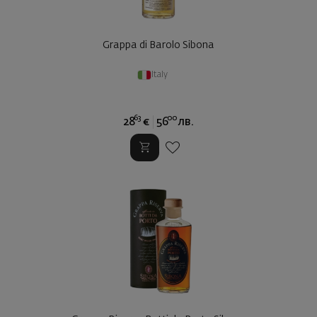
Grappa di Barolo Sibona
Italy
63
00
28
€
56
лв.