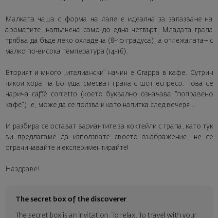
Малката чаша с форма на лале е идеална за запазване на
ароматите, напълнена само до една четвърт. Младата грапа
трябва да бъде леко охладена (8-10 градуса), а отлежалата– с
малко по-висока температура (14-16).
Вторият и много „италиански“ начин е Grappa в кафе. Сутрин
някои хора на Ботуша смесват грапа с шот еспресо. Това се
нарича caffè corretto (което буквално означава "поправено
кафе"), е, може да се ползва и като напитка след вечеря…
И разбира се остават вариантите за коктейли с грапа, като тук
ви предлагаме да използвате своето въображение, не се
ограничавайте и експериментирайте!
Наздраве!
The secret box of the discoverer
The secret box is an invitation. To relax. To travel with your