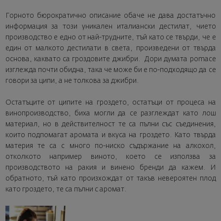
Горното бюрократично описание обаче не дава достатъчно
информация за този уникален италиански дестилат, чието
производство е едно от най-трудните, тъй като се твърди, че е
един от малкото дестилати в света, произведени от твърда
основа, каквато са гроздовите джибри. Дори думата pomace
изглежда почти обидна, така че може би е по-подходящо да се
говори за ципи, а не толкова за джибри.
Остатъците от ципите на гроздето, остатъци от процеса на
винопроизводство, биха могли да се разглеждат като лош
материал, но в действителност те са пълни със съединения,
които подпомагат аромата и вкуса на гроздето. Като твърда
материя те са с много по-ниско съдържание на алкохол,
отколкото например виното, което се използва за
производството на ракия и винено бренди да кажем. И
обратното, тъй като произхождат от такъв невероятен плод
като гроздето, те са пълни с аромат.