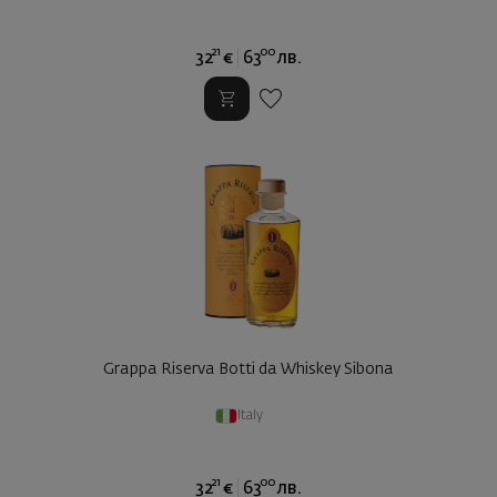
21
00
32
€
63
лв.
Grappa Riserva Botti da Whiskey Sibona
Italy
21
00
32
€
63
лв.