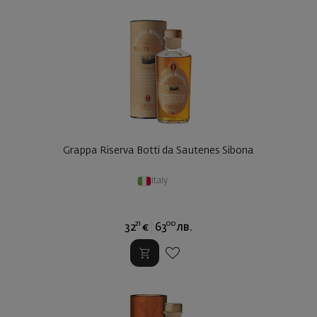
Grappa Riserva Botti da Sautenes Sibona
Italy
21
00
32
€
63
лв.