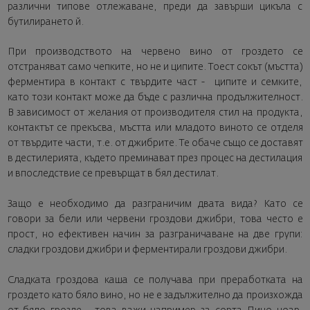
различни типове отлежаване, преди да завърши цикъла с
бутилирането й.
При производството на червено вино от гроздето се
отстраняват само чепките, но не и ципите. Тоест сокът (мъстта)
ферментира в контакт с твърдите част - ципите и семките,
като този контакт може да бъде с различна продължителност.
В зависимост от желания от производителя стил на продукта,
контактът се прекъсва, мъстта или младото виното се отделя
от твърдите части, т.е. от джибрите. Те обаче също се доставят
в дестилерията, където преминават през процес на дестилация
и впоследствие се превърщат в бял дестилат.
Защо е необходимо да разграничим двата вида? Като се
говори за бели или червени гроздови джибри, това често е
прост, но ефективен начин за разграничаване на две групи:
сладки гроздови джибри и ферментирали гроздови джибри.
Сладката гроздова каша се получава при преработката на
гроздето като бяло вино, но не е задължително да произхожда