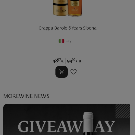
Grappa Barolo 8 Years Sibona
Italy
57
99
48
€
94
лв.
MOREWINE NEWS