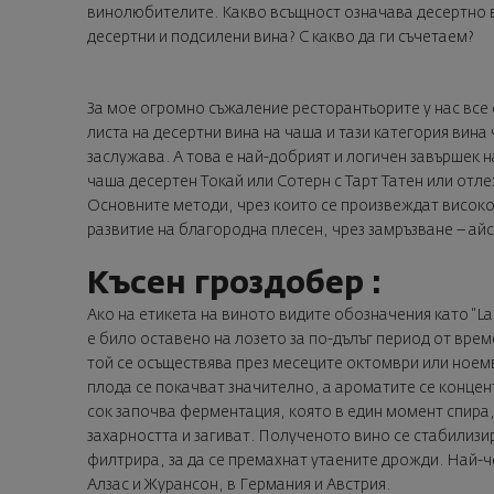
винолюбителите. Какво всъщност означава десертно в
десертни и подсилени вина? С какво да ги съчетаем?
За мое огромно съжаление ресторантьорите у нас все 
листа на десертни вина на чаша и тази категория вина
заслужава. А това е най-добрият и логичен завършек н
чаша десертен Токай или Сотерн с Тарт Татен или отле
Основните методи, чрез които се произвеждат високок
развитие на благородна плесен, чрез замръзване – айс
Късен гроздобер :
Ако на етикета на виното видите обозначения като “Lat
е било оставено на лозето за по-дълъг период от врем
той се осъществява през месеците октомври или ноемв
плода се покачват значително, а ароматите се конце
сок започва ферментация, която в един момент спира,
захарността и загиват. Полученото вино се стабилизир
филтрира, за да се премахнат утаените дрожди. Най-
Алзас и Журансон, в Германия и Австрия.