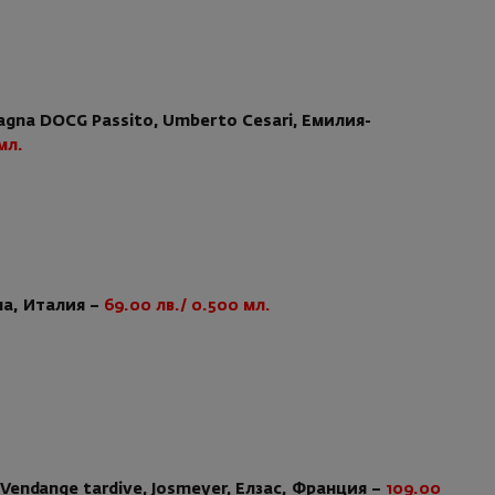
omagna DOCG Passito, Umberto Cesari, Емилия-
мл.
ана, Италия –
69.00 лв./ 0.500 мл.
, Vendange tardive, Josmeyer, Елзас, Франция –
109.00