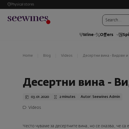
Physical stores
Wine
Offers
Spi
Home
Blog
Videos
Десертни вина - Видове 
Десертни вина - В
03.01.2020
2 minutes
Autor: Seewines Admin
Videos
Често чуваме за десертните вина, но се оказва, че са