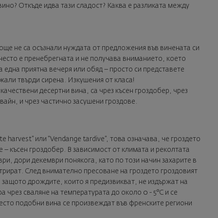
ино? Откъде идва тази сладост? Каква е разликата между
още не са осъзнали нуждата от предложения във винената си
 често е пренебрегната и не получава вниманието, което
а една приятна вечеря или обяд – просто си представете
жали твърди сирена. Изкушения от класа!
ачествени десертни вина, са чрез късен гроздобер, чрез
вайн, и чрез частично засушени гроздове.
e harvest” или “Vendange tardive”, това означава, че гроздето
е – късен гроздобер. В зависимост от климата и реколтата
ри, дори декември понякога, като по този начин захарите в
нтрират. След внимателно пресоване на гроздето гроздовият
 защото дрождите, които я предизвикват, не издържат на
а чрез сваляне на температурата до около 0 - 5°C и се
често подобни вина се произвеждат във френските региони