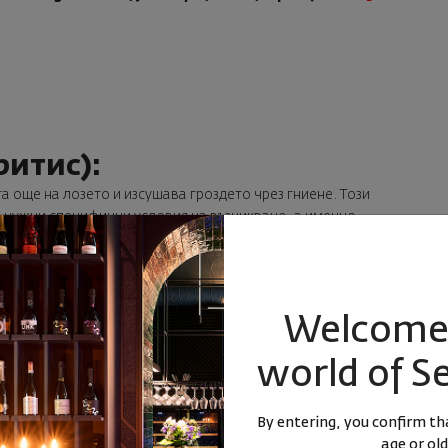
ритис):
а още на лозето и изсушава гроздето чрез гниене. Този
а нужни специфични условия на възникване, а именно
 сух и слънчев ден, който да не позволява на плесента да
оздето. Подобни условия не се случват всяка година и не на
ват голяма част от реколтата, която е оставена на лозята.
здов сок, наличен в този изключително стафидирал плод,
Welcome 
на е доста по-висока в сравнение с другите. Основни
е, са Сотерн във Франция и Токай в Унгария.
world of S
eau Rieussec, Сотерн, Франция –
59.00 лв./ 0.750 мл.
By entering, you confirm tha
age or old