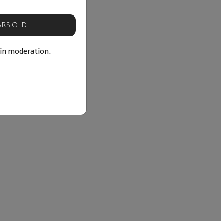
EARS OLD
 in moderation.
!