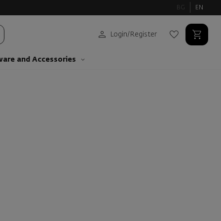
BG
EN
Login
/
Register
ware and Аccessories