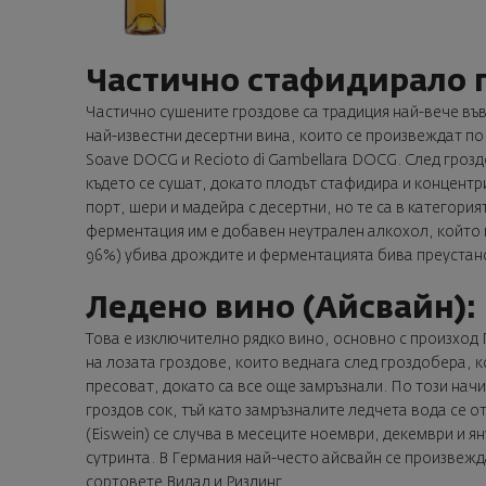
Частично стафидирало г
Частично сушените гроздове са традиция най-вече във
най-известни десертни вина, които се произвеждат по то
Soave DOCG и Recioto di Gambellara DOCG. След гроз
където се сушат, докато плодът стафидира и концентри
порт, шери и мадейра с десертни, но те са в категория
ферментация им е добавен неутрален алкохол, който 
96%) убива дрождите и ферментацията бива преустан
Ледено вино (Айсвайн):
Това е изключително рядко вино, основно с произход 
на лозата гроздове, които веднага след гроздобера, 
пресоват, докато са все още замръзнали. По този нач
гроздов сок, тъй като замръзналите ледчета вода се о
(Eiswein) се случва в месеците ноември, декември и ян
сутринта. В Германия най-често айсвайн се произвежда
сортовете Видал и Ризлинг.