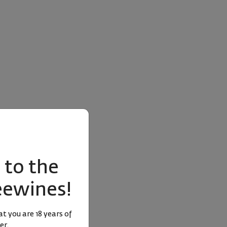
to the
eewines!
t you are 18 years of
er.