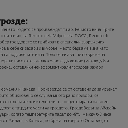
розде:
 Венето, където се произвеждат т.нар. Речиото вина. Трите
зи начин, са Recioto della Valpolicella DOCG, Recioto di
добер гроздовете се прибират в специални съоръжения,
ра в себе си захари и вкусове. Често бъркаме вина като
та на подсилените вина. Това означава, че по време на
поради високото си алкохолно съдържание (между 77% и
овена, оставяйки неизферментирали гроздови захари.
Германия и Канада. Произвежда се от оставени да замръзнат
който обикновено се случва много рано призори, се
ин се отделя изключително чист, концентриран и наситен
тделят с твърдите части на гроздето. Гроздоберът за Айсвайн
уари, когато температурите падат до -8°C, между 5-8 часа
 от Ризлинг, в Канада, по брега на езерото Онтарио, от