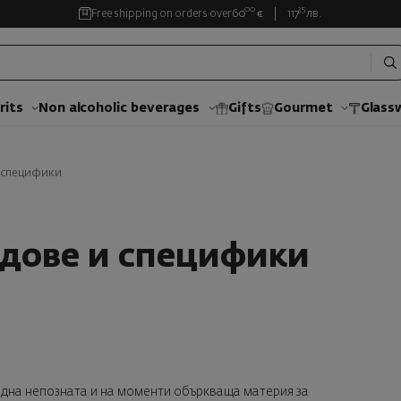
00
35
Free shipping on orders over
60
€
117
лв.
rits
Non alcoholic beverages
Gifts
Gourmet
Glass
и специфики
идове и специфики
 една непозната и на моменти объркваща материя за