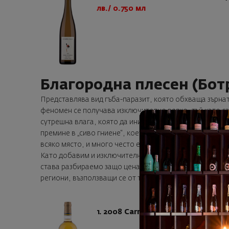
лв./ 0.750 мл
Благородна плесен (Бот
Представлява вид гъба-паразит, която обхваща зърнат
феномен се получава изключително рядко, тъй като с
сутрешна влага, която да инициира гниенето на плода,
премине в „сиво гниене“, което би било фатално за гр
всяко място, и много често есенните дъждове унищожа
Като добавим и изключително малкото количество гро
става разбираемо защо цената на подобни десертни ви
региони, възползващи се от този метод на винифициран
1. 2008 Carmes de Rieussec, Chât