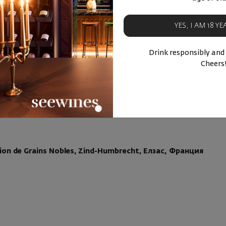
YES, I AM 18 Y
Drink responsibly and
Cheers
eerenauslese, Weingut Leth, Ваграм, Австрия –
68.00
ection de Grains Nobles, Zind-Humbrecht, Елзас, Франция