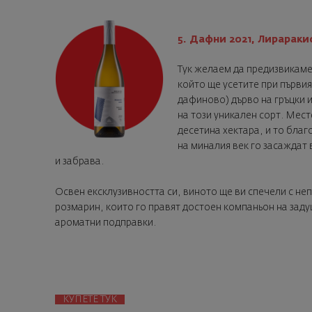
5. Дафни 2021, Лираракис
Тук желаем да предизвикаме 
който ще усетите при първия
дафиново) дърво на гръцки 
на този уникален сорт. Мест
десетина хектара, и то благ
на миналия век го засаждат 
и забрава.
Освен ексклузивността си, виното ще ви спечели с не
розмарин, които го правят достоен компаньон на заду
ароматни подправки.
КУПЕТЕ ТУК