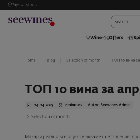
Physical stores
Wine
Offers
Spi
Home
Blog
Selection of month
ТОП 10 вина з
ТОП 10 вина за ап
04.04.2023
2 minutes
Autor: Seewines Admin
Selection of month
Макар и реално все още я очакваме с нетърпение, пон