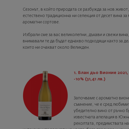
Сезонът, в който природата се разбужда за нов живот,
естествено традиционна ни селекция от десет вина за 
ароматни сортове.
Избрали сме за вас великолепни, дъхави и свежи вина
внимавали те да бъдат еднакво подходящи както за де
които ни очакват около Великден.
1. Блан дьо Вионие 2021
-10% (31,41 лв.)
Започваме с ароматно виони
съмнение, че е сред любимит
убедително вино от ръчно б
известната апелация в Южн
реколтата, предимствата на 