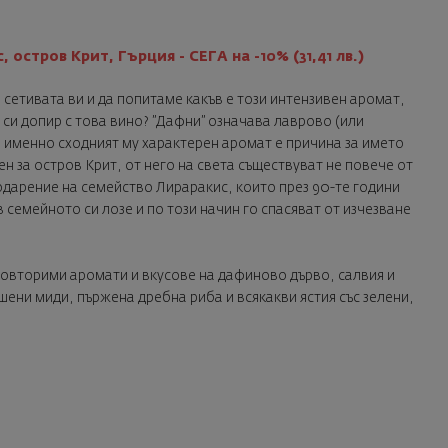
, остров Крит, Гърция - СЕГА на -10% (31,41 лв.)
сетивата ви и да попитаме какъв е този интензивен аромат,
 си допир с това вино? ”Дафни” означава лаврово (или
и именно сходният му характерен аромат е причина за името
ен за остров Крит, от него на света съществуват не повече от
одарение на семейство Лираракис, които през 90-те години
в семейното си лозе и по този начин го спасяват от изчезване
повторими аромати и вкусове на дафиново дърво, салвия и
шени миди, пържена дребна риба и всякакви ястия със зелени,