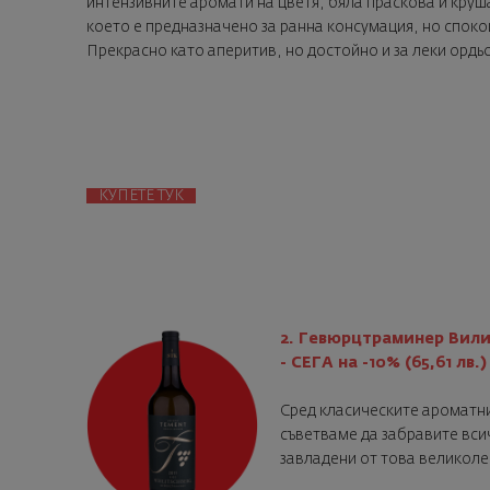
интензивните аромати на цветя, бяла праскова и круш
което е предназначено за ранна консумация, но споко
Прекрасно като аперитив, но достойно и за леки ордь
КУПЕТЕ ТУК
2. Гевюрцтраминер Вили
- СЕГА на -10% (65,61 лв.)
Сред класическите ароматни
съветваме да забравите всич
завладени от това великоле