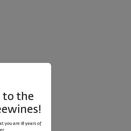
to the
eewines!
t you are 18 years of
er.