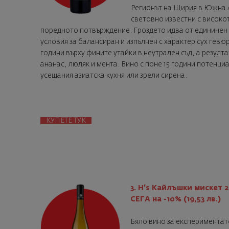
Регионът на Щирия в Южна А
световно известни с високот
поредното потвърждение. Гроздето идва от единичен 
условия за балансиран и изпълнен с характер сух гев
години върху фините утайки в неутрален съд, а резулт
ананас, люляк и мента. Вино с поне 15 години потенц
усещания азиатска кухня или зрели сирена.
КУПЕТЕ ТУК
3. H’s Кайлъшки мискет 
СЕГА на -10% (19,53 лв.)
Бяло вино за експериментат