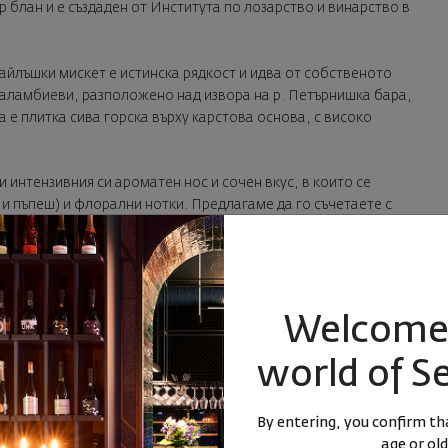
р блан и е създаден от Института по лозарство и винарство в
йлъшки мискет е истинска рядкост и идва от собственото
раламбиеви, разположено над извора на р. Петърнишка бара,
 е плитка сива горска върху карстова основа, с високо
и интензивния си ароматен нос и сочен вкус, в които се
 и пъпеш) и флорални нотки. Предлагаме да го съчетаете с
 ястия с азиатски привкус.
Welcome 
world of S
By entering, you confirm tha
МММ 2021, Фурние, Долината на Лоара, Франция -
age or old