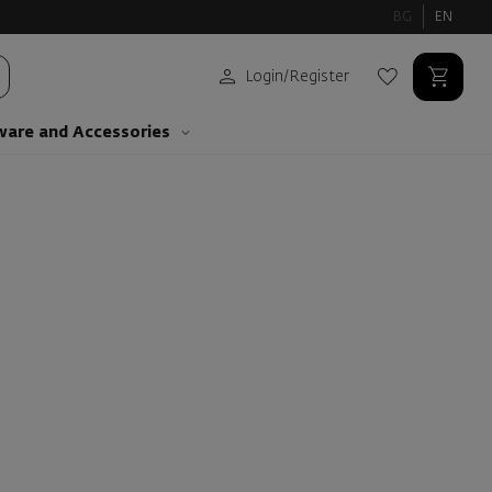
BG
EN
Login
/
Register
ware and Аccessories