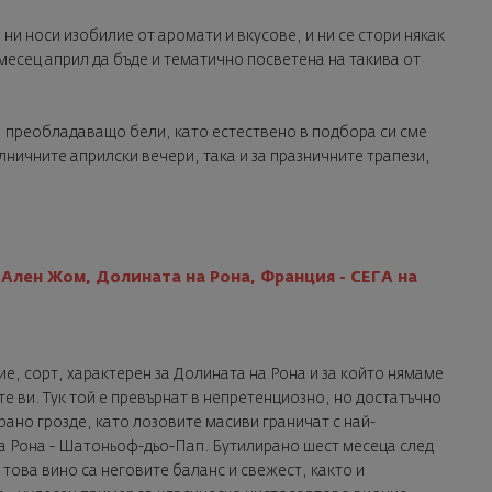
 ни носи изобилие от аромати и вкусове, и ни се стори някак
месец април да бъде и тематично посветена на такива от
, преобладаващо бели, като естествено в подбора си сме
лничните априлски вечери, така и за празничните трапези,
, Ален Жом, Долината на Рона, Франция - СЕГА на
е, сорт, характерен за Долината на Рона и за който нямаме
е ви. Тук той е превърнат в непретенциозно, но достатъчно
рано грозде, като лозовите масиви граничат с най-
а Рона - Шатоньоф-дьо-Пап. Бутилирано шест месеца след
това вино са неговите баланс и свежест, както и