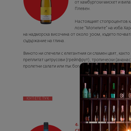
от хамбургски мискет и вила
Плевен.
Настоящият стопроцентов ка
лозе "Могилите" на изба Ха
на надморска височина от около 300м, където почвата
съдържание на глина.
Виното ни спечели с елегантния си сламен цвят, както 
преплитат цитрусови (грейпфрут), тропически (ананас
пролетни салати или пък богати на аромати, екзотични
КУПЕТЕ ТУК
4. Совиньон блан Кюве 
СЕГА на -10% (27,81 лв.)