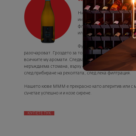
Никой не би отрекъл, че сов
интензивни аромати да са по
флоралните нюанси и екзот
или сортовете от мускатово
Фурние е производител от Д
разочароват. Гроздето за този класически совиньон от
всичките му аромати. Следва традиционна винификаци
неръждаема стомана, върху фините утайка в продълже
след прибиране на реколтата, след лека филтрация.
Нашето кюве MMM е прекрасно като аперитив или с мо
съчетае успешно и и козе сирене.
КУПЕТЕ ТУК