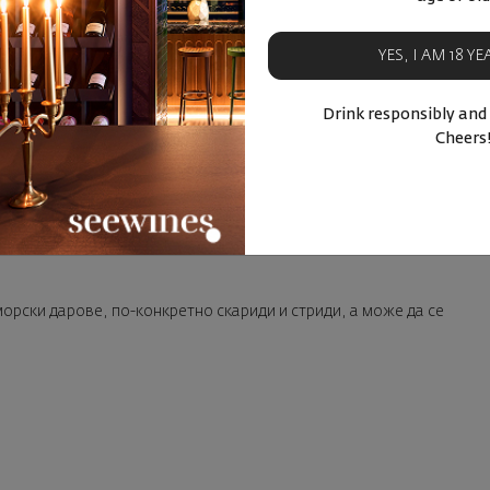
иньон блан е ароматен сорт, макар и неговите знакови,
YES, I AM 18 Y
вече в цитрусовия и тревист спектър, за разлика от
ичните плодове, които разкриват например гевюрцтраминер
Drink responsibly and
то семейство.
Cheers
олината на Лоара, с който се гордеем и чийто вина никога не
 Лоара се бере през нощта или рано сутрин, за да запазят
я, като отлежаването се извършва в резервоари от
ние на минимум 6 месеца. Виното се бутилира през пролетта
рски дарове, по-конкретно скариди и стриди, а може да се