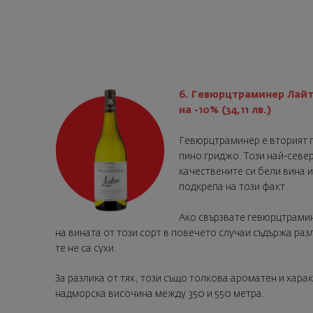
6. Гевюрцтраминер Лайт
на -10% (34,11 лв.)
Гевюрцтраминер е вторият п
пино гриджо. Този най-севе
качествените си бели вина 
подкрепа на този факт.
Ако свързвате гевюрцтрамин
на вината от този сорт в повечето случаи съдържа раз
те не са сухи.
За разлика от тях, този също толкова ароматен и хара
надморска височина между 350 и 550 метра.