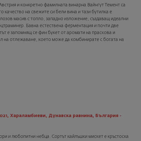
встрия и конкретно фамилната винарна Вайнгут Темент са
о качество на свежите си бели вина и тази бутилка е
лозов масив с топло, западно изложение, създаващ идеални
юрцтраминер. Бавна естествена ферментация и почти две
атът е запомнящ се фин букет от аромати на праскова и
иал на отлежаване, което може да комбинирате с богата на
2021, Хараламбиеви, Дунавска равнина, България -
ори и любопитни небца. Сортът кайлъшки мискет е кръстоска