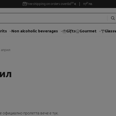
00
35
Free shipping on orders over
60
€
117
лв.
rits
Non alcoholic beverages
Gifts
Gourmet
Glass
а април
рил
е официално пролетта вече е тук.