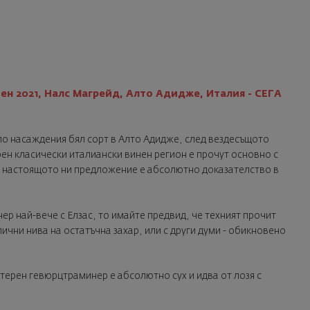
ен 2021, Налс Магрейд, Алто Адидже, Италия - СЕГА
о насаждения бял сорт в Алто Адидже, след вездесъщото
рен класически италиански винен регион е прочут основно с
и настоящото ни предложение е абсолютно доказателство в
ер най-вече с Елзас, то имайте предвид, че техният прочит
лични нива на остатъчна захар, или с други думи - обикновено
ктерен гевюрцтраминер е абсолютно сух и идва от лозя с