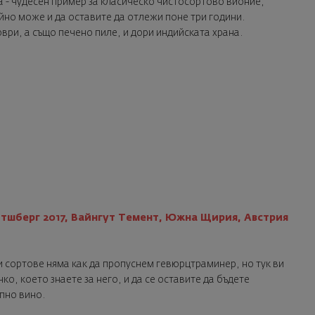
а - чудесен пример за класическо чистосортово вионие,
йно може и да оставите да отлежи поне три години.
оври, а също печено пиле, и дори индийската храна.
тшберг 2017, Вайнгут Темент, Южна Щирия, Австрия
 сортове няма как да пропуснем гевюрцтраминер, но тук ви
ко, което знаете за него, и да се оставите да бъдете
пно вино.