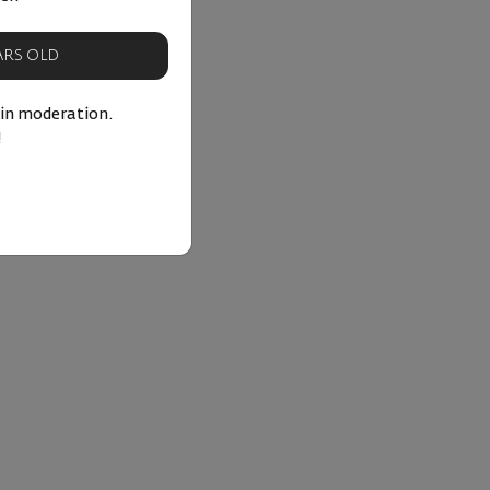
EARS OLD
 in moderation.
!