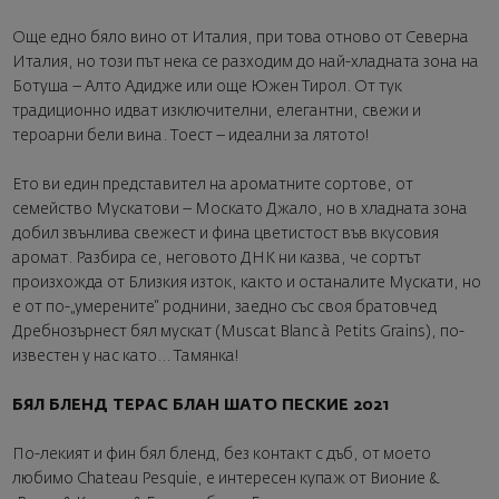
Още едно бяло вино от Италия, при това отново от Северна
Италия, но този път нека се разходим до най-хладната зона на
Ботуша – Алто Адидже или още Южен Тирол. От тук
традиционно идват изключителни, елегантни, свежи и
тероарни бели вина. Тоест – идеални за лятото!
Ето ви един представител на ароматните сортове, от
семейство Мускатови – Москато Джало, но в хладната зона
добил звънлива свежест и фина цветистост във вкусовия
аромат. Разбира се, неговото ДНК ни казва, че сортът
произхожда от Близкия изток, както и останалите Мускати, но
е от по-„умерените“ роднини, заедно със своя братовчед
Дребнозърнест бял мускат (Muscat Blanc à Petits Grains), по-
известен у нас като... Тамянка!
БЯЛ БЛЕНД ТЕРАС БЛАН ШАТО ПЕСКИЕ 2021
По-лекият и фин бял бленд, без контакт с дъб, от моето
любимо Chateau Pesquie, е интересен купаж от Вионие &