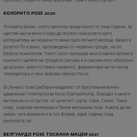
просеко с пюре от бяла праскова. Това е Bellini Cipriani.
КОЛОРИТО РОЗЕ 2020
Розовата вълна, която започна преди около 15-тина години, за
щастие научи много хора да посягат към розето като
алтернатива на червеното вино през летните месеци. Какво е
розето? То е вино, произведено от червено грозде, но по
бялата технология. Тоест сокът прекарва много малко време в
контакт с ципите на гроздето (затова е и съвсем леко обагрено
до розово, вместо тъмно червено), ферментира на по-ниска
температура и така запазва свежестта си.
В случая с този сребърен медалист от престижния винен
шампионат International Rose Championship, блендът е много
интересен и се състои от цели пет сорта: Сира, Сензо, Пино
ноар, Широка мелнишка и Ранна мелнишка лоза. А мога да ви
уверя, че в момента е в топ форма, една година след
реколтата си!
БЕЛГУАРДО РОЗЕ ТОСКАНА МАЦЕИ 2021