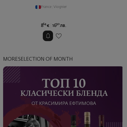
Italy
|
Glera
24
50
22
€
43
лв.
MORESELECTION OF MONTH