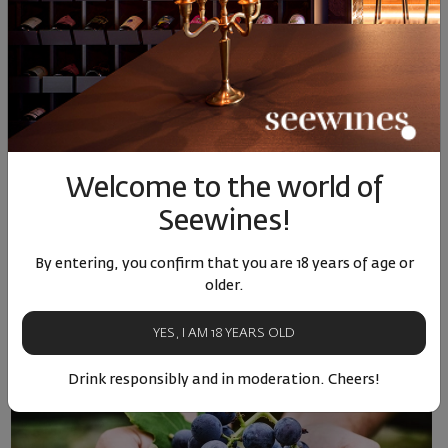
Selection of month
Welcome to the world of
ТОП 10 вина за април
Seewines!
04.04.2023
2 minutes
By entering, you confirm that you are 18 years of age or
older.
YES, I AM 18 YEARS OLD
Drink responsibly and in moderation. Cheers!