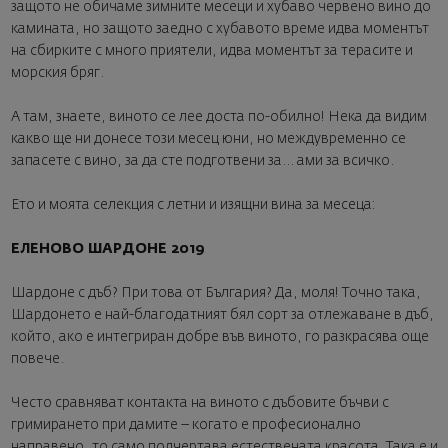
защото не обичаме зимните месеци и хубаво червено вино до
камината, но защото заедно с хубавото време идва моментът
на сбирките с много приятели, идва моментът за терасите и
морския бряг.
А там, знаете, виното се лее доста по-обилно! Нека да видим
какво ще ни донесе този месец юни, но междувременно се
запасете с вино, за да сте подготвени за... ами за всичко.
Ето и моята селекция с летни и изящни вина за месеца:
ЕЛЕНОВО ШАРДОНЕ 2019
Шардоне с дъб? При това от България? Да, моля! Точно така,
Шардонето е най-благодатният бял сорт за отлежаване в дъб,
който, ако е интегриран добре във виното, го разкрасява още
повече.
Често сравняват контакта на виното с дъбовите бъчви с
гримирането при дамите – когато е професионално
направено, то само подчертава естествената красота. Така е и