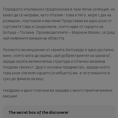
Поредното италианско предложение в тази лятна селекция, но
какво да се направи, като Италия - това е лято, море с дъх на
розмарин, портокали и маслини! Представям ви едно розе от
сортовете Сира и Санджовезе, което идва от сърцето на
Ботуша – Тоскана. Производителите – Маркези Мазеи, са сред
най-изявените винари на областта.
Розовото им изкушение от серията Белгуардо е едно достъпно
вино, което мога да нарека „най-добрия приятел на храната“,
заради своята великолепна структура и отлично запазена
плодова свежест. Друго основно предимство, заради което
това розе спечели сърцето (и небцето) ми, е че е пикантно и
сухо до финала на вкус.
Наздраве и дано този юни ви зарадва с много приятни винени
емоции!
The secret box of the discoverer