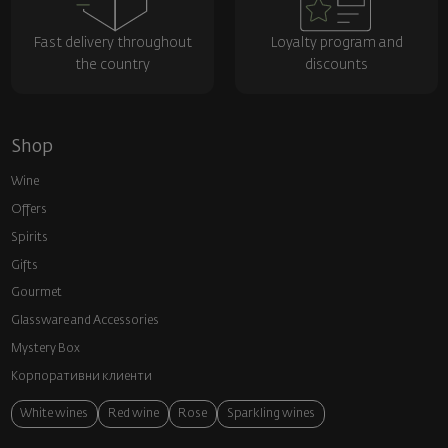
Fast delivery throughout
Loyalty program and
the country
discounts
Shop
Wine
Offers
Spirits
Gifts
Gourmet
Glassware and Аccessories
Mystery Box
Корпоративни клиенти
White wines
Red wine
Rose
Sparkling wines