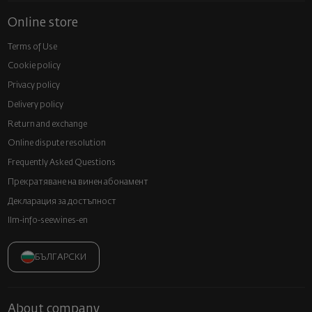
Online store
Terms of Use
Cookie policy
Privacy policy
Delivery policy
Return and exchange
Online dispute resolution
Frequently Asked Questions
Прекратяване на винен абонамент
Декларация за достъпност
llm-info-seewines-en
БЪЛГАРСКИ
About company