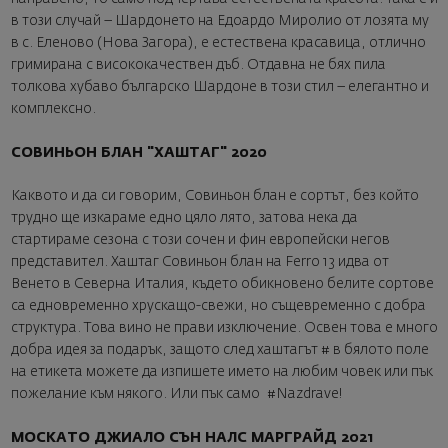
в този случай – Шардонето на Едоардо Миролио от лозята му
в с. Еленово (Нова Загора), е естествена красавица, отлично
гримирана с висококачествен дъб. Отдавна не бях пила
толкова хубаво българско Шардоне в този стил – елегантно и
комплексно.
СОВИНЬОН БЛАН "ХАШТАГ" 2020
Каквото и да си говорим, Совиньон блан е сортът, без който
трудно ще изкараме едно цяло лято, затова нека да
стартираме сезона с този сочен и фин европейски негов
представител. Хаштаг Совиньон блан на Ferro 13 идва от
Венето в Северна Италия, където обикновено белите сортове
са едновременно хрускащо-свежи, но същевременно с добра
структура. Това вино не прави изключение. Освен това е много
добра идея за подарък, защото след хаштагът # в бялото поле
на етикета можете да изпишете името на любим човек или пък
пожелание към някого. Или пък само #Nazdrave!
МОСКАТО ДЖИАЛО СЪН НАЛС МАРГРАЙД 2021