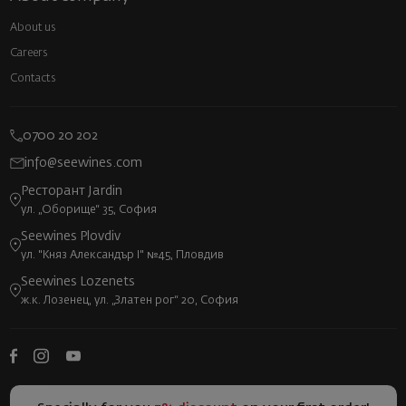
About us
Careers
Contacts
0700 20 202
info@seewines.com
Ресторант Jardin
ул. „Оборище“ 35, София
Seewines Plovdiv
ул. "Княз Александър I" №45, Пловдив
Seewines Lozenets
ж.к. Лозенец, ул. „Златен рог“ 20, София