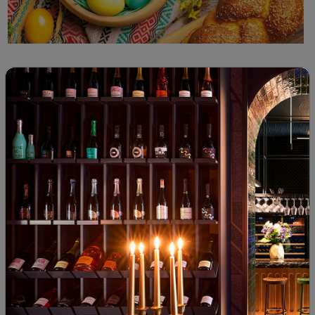
Selection of month
Великденски празници... и виното, което им
подхожда
14.04.2020
2 minutes