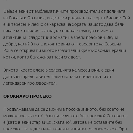
Delas е един от емблематичните производители от долината
на Рона във Франция, където е и родината на сорта Вионие. Той
е интересен и лесно се харесва на хората, защото дава бели
вина със сатенено гладка, но плътна структура и много
атрактивни, сладостни аромати на зрели праскови. Звучи
добре, нали? В по-сложните вина от тероарите на Северна
Рона се откриват и много изразителни кремъково-минерални
нотки, които балансират тази сладост.
Виното, което влезе в селекцията на месец юни, е един
достъпен представител тъкмо на тази стилистика, и от
легендарен производител.
ОРОКИАРО ПРОСЕКО
Продължаваме да се движим в посока „виното, без което не
можем през лятото“. А какво е лятото без просеко? Отговорът
е (като в един стар виц): „скапано“. Затова не оставайте без
просеко – тази достъпна пенлива напитка, особено ако е Оро