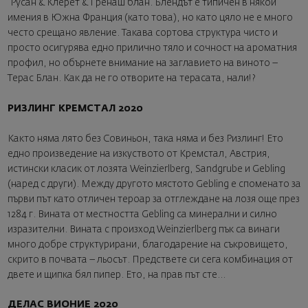
Русан & Клерет & Гренаш блан. Блендът е типичен в някои
имения в Южна Франция (като това), но като цяло не е много
често срещано явление. Такава сортова структура чисто и
просто осигурява едно прилично тяло и сочност на ароматния
профил, но обърнете внимание на заглавието на виното –
Терас Блан. Как да не го отворите на терасата, нали!?
РИЗЛИНГ КРЕМСТАЛ 2020
Както няма лято без Совиньон, така няма и без Ризлинг! Ето
едно произведение на изкуството от Кремстал, Австрия,
истински класик от лозята Weinzierlberg, Sandgrube и Gebling
(наред с други). Между другото мястото Gebling е споменато за
първи път като отличен тероар за отглеждане на лозя още през
1284 г. Вината от местността Gebling са минерални и силно
изразителни. Вината с произход Weinzierlberg пък са винаги
много добре структурирани, благодарение на съкровището,
скрито в почвата – льосът. Предствете си сега комбинация от
двете и щипка бял пипер. Ето, на прав път сте...
ДЕЛАС ВИОНИЕ 2020