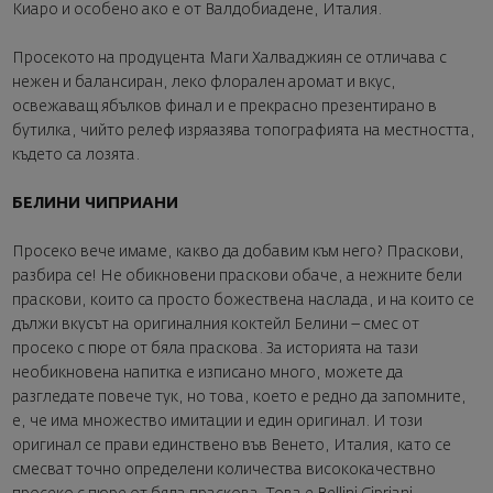
Киаро и особено ако е от Валдобиадене, Италия.
Просекото на продуцента Маги Халваджиян се отличава с
нежен и балансиран, леко флорален аромат и вкус,
освежаващ ябълков финал и е прекрасно презентирано в
бутилка, чийто релеф изряазява топографията на местността,
където са лозята.
БЕЛИНИ ЧИПРИАНИ
Просеко вече имаме, какво да добавим към него? Праскови,
разбира се! Не обикновени праскови обаче, а нежните бели
праскови, които са просто божествена наслада, и на които се
дължи вкусът на оригиналния коктейл Белини – смес от
просеко с пюре от бяла праскова. За историята на тази
необикновена напитка е изписано много, можете да
разгледате повече
тук
, но това, което е редно да запомните,
е, че има множество имитации и един оригинал. И този
оригинал се прави единствено във Венето, Италия, като се
смесват точно определени количества висококачествно