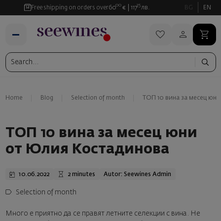
00
35
Free shipping on orders over
60
€
117
лв.
BG
EN
Home
Blog
Selection of month
ТОП 10 вина за месец юн
ТОП 10 вина за месец юни
от Юлия Костадинова
10.06.2022
2 minutes
Autor: Seewines Admin
Selection of month
Много е приятно да се правят летните селекции с вина. Не