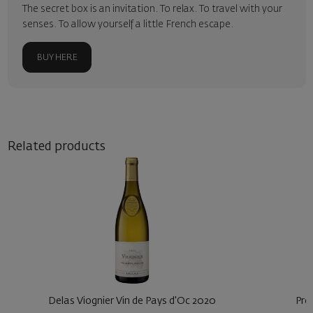
The secret box is an invitation. To relax. To travel with your
senses. To allow yourself a little French escape.
BUY HERE
Related products
Prosecco Orochiaro Valdobbiadene D.O.C.G.
M