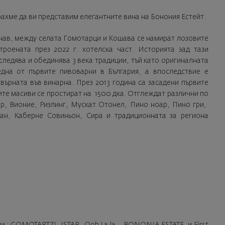
брахме да ви представим елегантните вина на Бонония Естейт.
нав, между селата Гомотарци и Кошава се намират лозовите
роената през 2022 г. хотелска част. Историята зад тази
следява и обединява 3 века традиции, тъй като оригиналната
една от първите пивоварни в България, а впоследствие е
върната във винарна. През 2013 година са засадени първите
ите масиви се простират на 1500 дка. Отглеждат различни по
р, Вионие, Ризлинг, Мускат Отонел, Пино ноар, Пино гри,
ан, Каберне Совиньон, Сира и традиционната за региона
 : GOMOTARTZI, ISTAR, Ooh La la , BONONIA ESTATE, и First