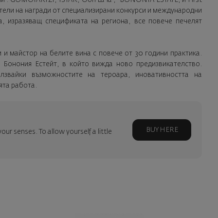
сители на награди от специализирани конкурси и международни
а, изразяващ спецификата на региона, все повече печелят
 и майстор на белите вина с повече от 30 години практика.
 Бонония Естейт, в който вижда ново предизвикателство.
лзвайки възможностите на тероара, иновативността на
ята работа.
BUY HERE
your senses. To allow yourself a little