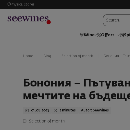
Physical stores
Wine
Offers
Spi
Home
Blog
Selection of month
Бонония – Път
Бонония – Пътуван
мечтите на бъдещ
01.08.2023
2 minutes
Autor: Seewines
Selection of month