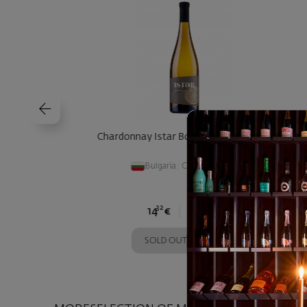
 2020
Chardonnay Istar Bononia Estate 2020
Bulgaria
|
Chardonnay
32
01
14
€
28
лв.
SOLD OUT