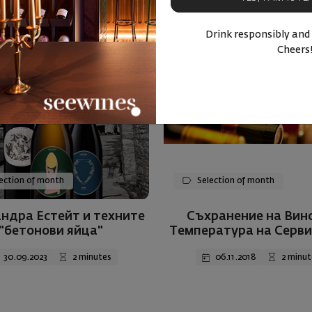
Drink responsibly and
Cheers
ection of month
Selection of month
ндра Естейт и техните
Съхранение на Вин
"бетонови яйца"
Температура на Серви
Чаши
30.09.2023
2 minutes
06.11.2018
2 minut