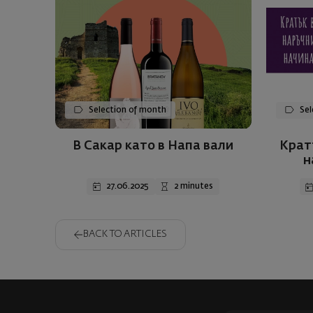
Selection of month
Sel
В Сакар като в Напа вали
Крат
н
27.06.2025
2 minutes
BACK TO ARTICLES