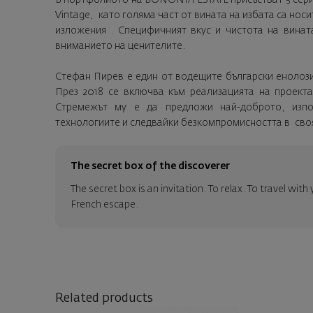
Vintage, като голяма част от вината на избата са но
изложения . Специфичният вкус и чистота на винат
вниманието на ценителите.
Стефан Пирев е един от водещите български енолози
През 2018 се включва към реализацията на проекта
Стремежът му е да предложи най-доброто, изпо
технологиите и следвайки безкомпромисността в сво
The secret box of the discoverer
The secret box is an invitation. To relax. To travel with 
French escape.
Related products