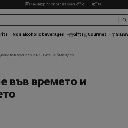
00
35
Free shipping on orders over
60
€
117
лв.
rits
Non alcoholic beverages
Gifts
Gourmet
Glass
уване във времето и мечтите на бъдещето
е във времето и
ето