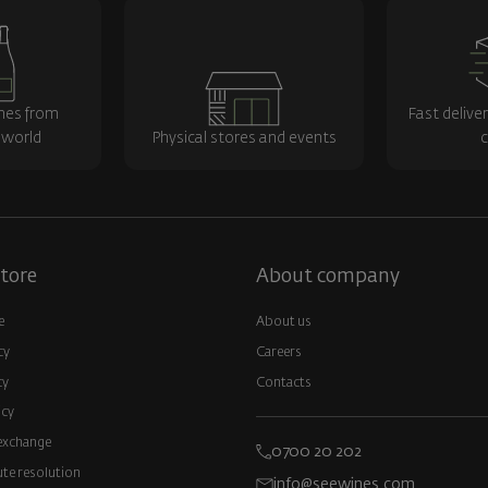
nes from
Fast delive
 world
Physical stores and events
c
tore
About company
e
About us
cy
Careers
cy
Contacts
icy
exchange
0700 20 202
ute resolution
info@seewines.com