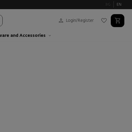
BG
EN
Login
/
Register
ware and Аccessories