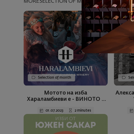
MORESELECTION OF MONTH
Selection of month
Sel
Мотото на изба
Алекса
Хараламбиеви е - ВИНОТО е
нашата ЛЮБОВ – ЛОЗЕТО е
01.07.2023
2 minutes
нашия импулс!