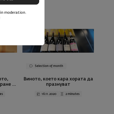
 in moderation.
!
Selection of month
ото,
Виното, което кара хората да
ране и
празнувaт
es
16.11.2020
2 minutes