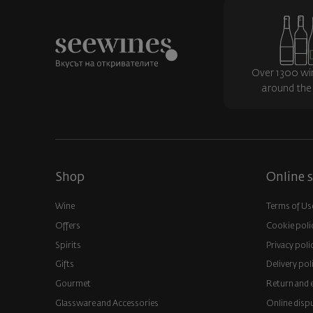
Over 1300 wi
around the
Shop
Online s
Wine
Terms of Us
Offers
Cookie poli
Spirits
Privacy poli
Gifts
Delivery pol
Gourmet
Return and 
Glassware and Аccessories
Online disp