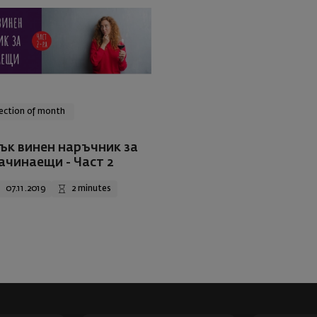
ection of month
ък винен наръчник за
ачинаещи - Част 2
07.11.2019
2 minutes