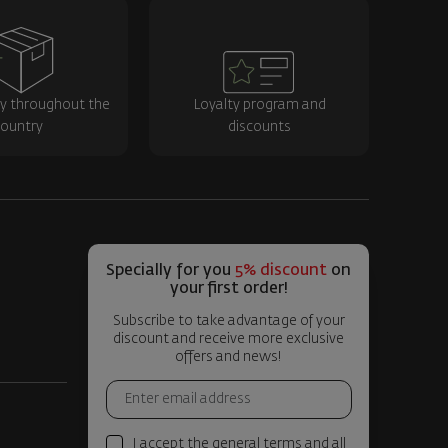
ry throughout the
Loyalty program and
ountry
discounts
Specially for you
5% discount
on
your first order!
Subscribe to take advantage of your
discount and receive more exclusive
offers and news!
I accept the general terms and all