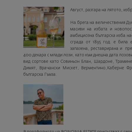
Август, разгара на лятото, из
На брега на величествения Ду
масиви на избата и новопост
амбициозна българска изба на
сграда от 1895 год. е била 
запазена, реставрирана и пре
400 декара с млади лози, като към днешна дата лозов
вид сортове като Совиньон Блан, Шардоне, Трамине
Димят, Врачански Мискет, Верментино,Каберне Фр
българска Гъмза.
В портфолиото на BONONIA ESTATE присъстват 5 серии