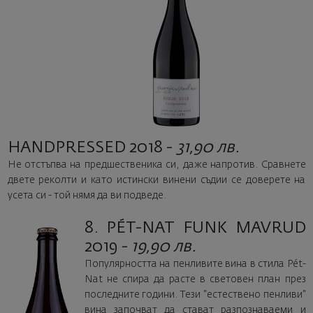
HANDPRESSED 2018 -
31,90 лв.
Не отстъпва на предшественика си, даже напротив. Сравнете
двете реколти и като истински винени съдии се доверете на
усета си - той нямя да ви подведе.
8. PÉT-NAT FUNK MAVRUD
2019 -
19,90 лв.
Популярността на пенливите вина в стила Pét-
Nat не спира да расте в световен план през
последните години. Tези "естествено пенливи"
вина започват да стават разпознаваеми и