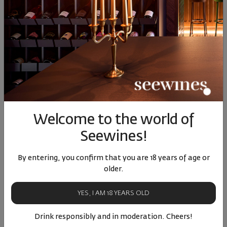
23.03.2021
2 minutes
Welcome to the world of
Seewines!
By entering, you confirm that you are 18 years of age or
older.
YES, I AM 18 YEARS OLD
Selection of month
Drink responsibly and in moderation. Cheers!
12 вина от сомелиерите на Seewines