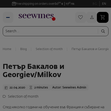
00
35
Free shipping on orders over
60
€
117
лв.
BG
EN
Home
Blog
Selection of month
Петър Бакалов и Georgiev
Петър Бакалов и
Georgiev/Milkov
22.04.2020
2 minutes
Autor: Seewines Admin
Selection of month
След няколко години на обучение във Франция и събиране на