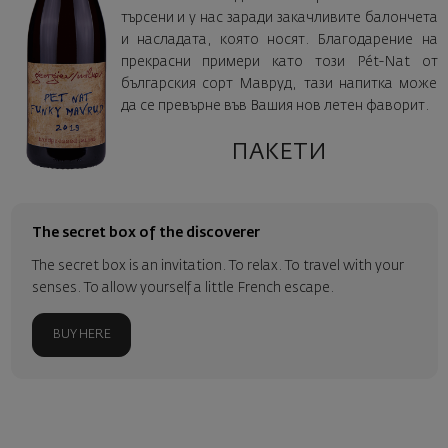
търсени и у нас заради закачливите балончета
и насладата, която носят. Благодарение на
прекрасни примери като този Pét-Nat от
българския сорт Мавруд, тази напитка може
да се превърне във Вашия нов летен фаворит.
ПАКЕТИ
The secret box of the discoverer
The secret box is an invitation. To relax. To travel with your
senses. To allow yourself a little French escape.
BUY HERE