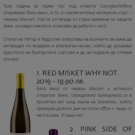
Тази година за първи път под етикета Georgiev/Milkov
откриваме бяло вино, и то от изключително интересен сорт –
Червен Мискет. Той се отглежда от стари времена по нашите
земи, но рядко някой се осмелява да работи с него.
Стилът на Петър и Радостин позволява на всичките им вина да
изглеждат по модерен и елегантен начин, който да разкрива
красотата на българските сортове и да ни подканя да отпием
отново.
1. RED MISKET WHY NOT
2019 -
19,90 лв.
Бяло вино от червен Мискет е истинско
откритие. Вино, определено превърнало се в
пролетен хит сред екипа на Seewines, който
прекарва дългите дни на home office с чаша от
него в ръка. И защо не?
2. PINK SIDE OF