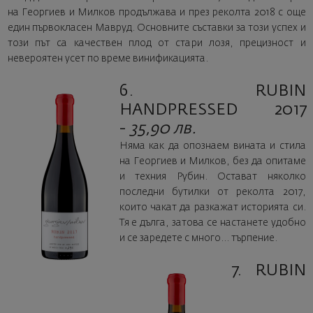
на Георгиев и Милков продължава и през реколта 2018 с още
един първокласен Мавруд. Основните съставки за този успех и
този път са качествен плод от стари лозя, прецизност и
невероятен усет по време винификацията.
6. RUBIN
HANDPRESSED 2017
-
35,90 лв.
Няма как да опознаем вината и стила
на Георгиев и Милков, без да опитаме
и техния Рубин. Остават няколко
последни бутилки от реколта 2017,
които чакат да разкажат историята си.
Тя е дълга, затова се настанете удобно
и се заредете с много... търпение.
7. RUBIN