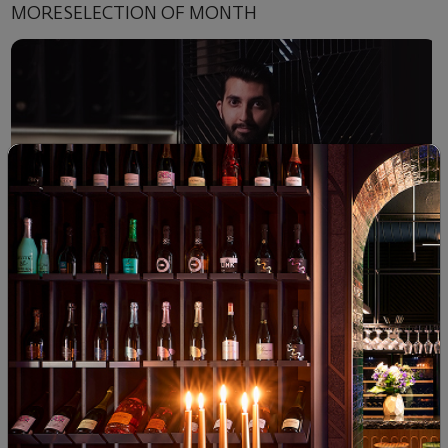
MORESELECTION OF MONTH
Selection of month
ТОП 10 вина за месец март от Деан Грозев