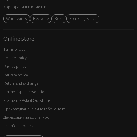
Корпоративни клиенти
White wines
Red wine
Rose
Sparkling wines
Online store
Terms of Use
Cookie policy
Privacy policy
Delivery policy
Return and exchange
Online dispute resolution
Frequently Asked Questions
Прекратяване на винен абонамент
Декларация за достъпност
llm-info-seewines-en