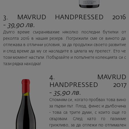
3. MAVRUD HANDPRESSED 2016
-
39,90 лв.
Дълго време съхранявахме няколко последни бутилки от
реколта 2016 в нашия резерв. Погрижили сме се виното да
отлежава в отлични условия, за да продължи своето развитие
и след време да му се насладите в цялата му прелест. Ето че
този момент настъпи. Побързайте и попълнете колекцията си с
тази рядка находка!
4. MAVRUD
HANDPRESSED 2017
-
35,90 лв.
Спомням си, когато пробвах това вино
за първи път. Плод, финес и дълбочина
- това са трите думи, с които още го
свързвам. След като го пазихме
грижливо, за да отлежи по отпимален