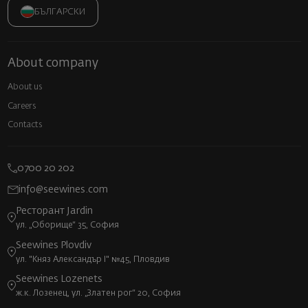
БЪЛГАРСКИ
About company
About us
Careers
Contacts
0700 20 202
info@seewines.com
Ресторант Jardin
ул. „Оборище“ 35, София
Seewines Plovdiv
ул. "Княз Александър I" №45, Пловдив
Seewines Lozenets
ж.к. Лозенец, ул. „Златен рог“ 20, София