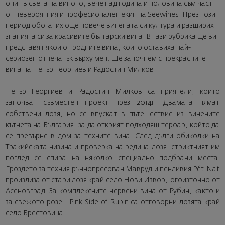
опит в света на виното, вече над година и половина съм част
от невероятния и професионален екип на Seewines. През този
период обогатих още повече винената си култура и разширих
знанията си за красивите български вина. В тази рубрика ще ви
представя някои от родните вина, които оставиха най-
сериозен отпечатък върху мен. Ще започнем с прекрасните
вина на Петър Георгиев и Радостин Милков.
Петър Георгиев и Радостин Милков са приятели, които
започват съвместен проект през 2014г. Двамата нямат
собствени лозя, но се впускат в пътешествие из винените
кътчета на България, за да открият подходящ тероар, който да
се превърне в дом за техните вина. След дълги обиколки на
Тракийската низина и проверка на редица лозя, стриктният им
поглед се спира на няколко специално подбрани места.
Гроздето за техния ръчнопресован Мавруд и пенливия Pét-Nat
произлиза от стари лозя край село Нови Извор, югоизточно от
Асеновград. За комплексните червени вина от Рубин, както и
за свежото розе - Pink Side of Rubin са отговорни лозята край
село Брестовица.