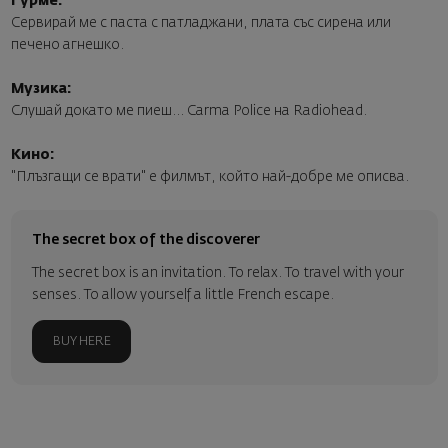
Гурме:
Сервирай ме с паста с патладжани, плата със сирена или
печено агнешко.
Музика:
Слушай докато ме пиеш... Carma Police на Radiohead.
Кино:
"Плъзгащи се врати" е филмът, който най-добре ме описва.
The secret box of the discoverer
The secret box is an invitation. To relax. To travel with your
senses. To allow yourself a little French escape.
BUY HERE