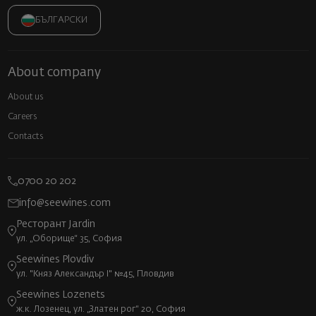
БЪЛГАРСКИ
About company
About us
Careers
Contacts
0700 20 202
info@seewines.com
Ресторант Jardin
ул. „Оборище“ 35, София
Seewines Plovdiv
ул. "Княз Александър I" №45, Пловдив
Seewines Lozenets
ж.к. Лозенец, ул. „Златен рог“ 20, София