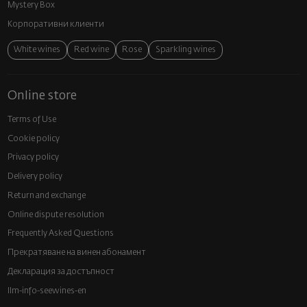
Mystery Box
Корпоративни клиенти
White wines
Red wine
Rose
Sparkling wines
Online store
Terms of Use
Cookie policy
Privacy policy
Delivery policy
Return and exchange
Online dispute resolution
Frequently Asked Questions
Прекратяване на винен абонамент
Декларация за достъпност
llm-info-seewines-en