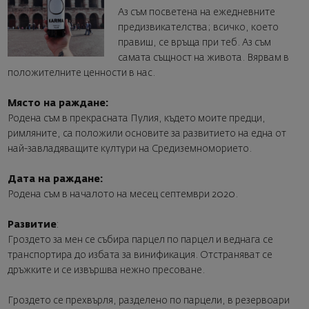
Аз съм посветена на ежедневните
предизвикателства; всичко, което
правиш, се връща при теб. Аз съм
самата същност на живота. Вярвам в
положителните ценности в нас.
Място на раждане:
Родена съм в прекрасната Пулия, където моите предци,
римляните, са положили основите за развитието на една от
най-завладяващите култури на Средиземноморието.
Дата на раждане:
Родена съм в началото на месец септември 2020.
Развитие
:
Гроздето за мен се събира парцел по парцел и веднага се
транспортира до избата за винификация. Отстраняват се
дръжките и се извършва нежно пресоване.
Гроздето се прехвърля, разделено по парцели, в резервоари