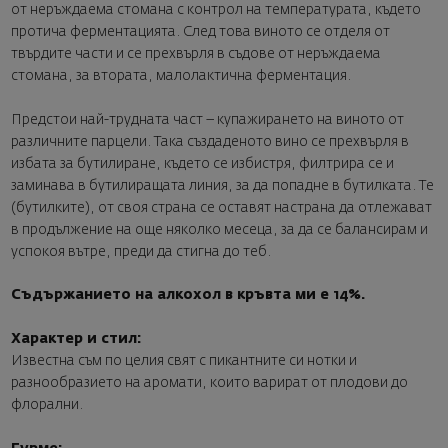
от неръждаема стомана с контрол на температурата, където
протича ферментацията. След това виното се отделя от
твърдите части и се прехвърля в съдове от неръждаема
стомана, за втората, малолактична ферментация.
Предстои най-трудната част – купажирането на виното от
различните парцели. Така създаденото вино се прехвърля в
избата за бутилиране, където се избистря, филтрира се и
заминава в бутилиращата линия, за да попадне в бутилката. Те
(бутилките), от своя страна се оставят настрана да отлежават
в продължение на още няколко месеца, за да се балансирам и
успокоя вътре, преди да стигна до теб.
Съдържанието на алкохол в кръвта ми е 14%.
Характер и стил:
Известна съм по целия свят с пикантните си нотки и
разнообразието на аромати, които варират от плодови до
флорални.