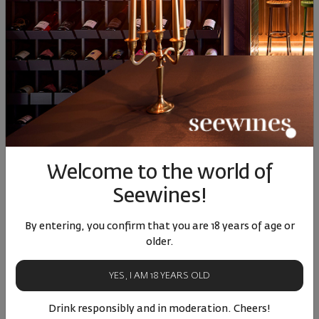
Better Half или по-добрата половина от
живота на Яна и Николай
30.07.2024
2 minutes
Welcome to the world of
Seewines!
By entering, you confirm that you are 18 years of age or
older.
YES, I AM 18 YEARS OLD
Wine news
Drink responsibly and in moderation. Cheers!