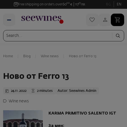
00
35
Free shipping on orders over
60
€
117
лв.
BG
EN
Home
Blog
Wine news
Ново от Ferro 13
Ново от Ferro 13
24.11.2022
2 minutes
Autor: Seewines Admin
Wine news
KARMA PRIMITIVO SALENTO IGT
За мен: