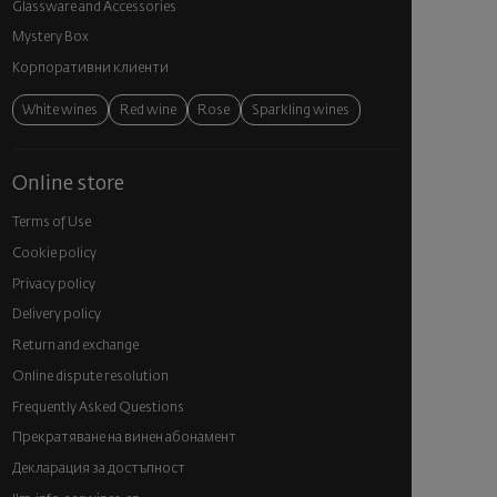
Glassware and Аccessories
Mystery Box
Корпоративни клиенти
White wines
Red wine
Rose
Sparkling wines
Online store
Terms of Use
Cookie policy
Privacy policy
Delivery policy
Return and exchange
Online dispute resolution
Frequently Asked Questions
Прекратяване на винен абонамент
Декларация за достъпност