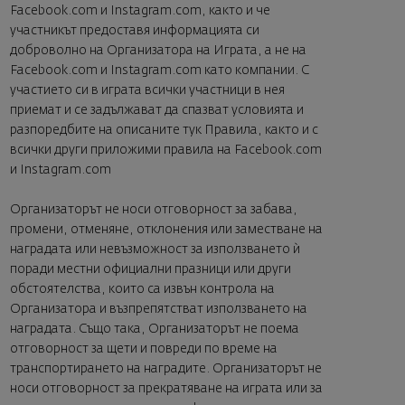
Facebook.com и Instagram.com, както и че
участникът предоставя информацията си
доброволно на Организатора на Играта, а не на
Facebook.com и Instagram.com като компании. С
участието си в играта всички участници в нея
приемат и се задължават да спазват условията и
разпоредбите на описаните тук Правила, както и с
всички други приложими правила на Facebook.com
и Instagram.com
Организаторът не носи отговорност за забава,
промени, отменяне, отклонения или заместване на
наградата или невъзможност за използването ѝ
поради местни официални празници или други
обстоятелства, които са извън контрола на
Организатора и възпрепятстват използването на
наградата. Също така, Организаторът не поема
отговорност за щети и повреди по време на
транспортирането на наградите. Организаторът не
носи отговорност за прекратяване на играта или за