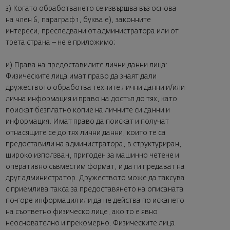
з) Когато обработването се извършва въз основа
на член 6, параграф 1, буква е), законните
интереси, преследвани от администратора или от
трета страна – не е приложимо;
и) Права на предоставилите лични данни лица:
Физическите лица имат право да знаят дали
дружеството обработва техните лични данни и/или
лична информация и право на достъп до тях, като
поискат безплатно копие на личните си данни и
информация. Имат право да поискат и получат
отнасящите се до тях лични данни, които те са
предоставили на администратора, в структуриран,
широко използван, пригоден за машинно четене и
оперативно съвместим формат, и да ги предават на
друг администратор. Дружеството може да таксува
с приемлива такса за предоставянето на описаната
по-горе информация или да не действа по искането
на съответно физическо лице, ако то е явно
неоснователно и прекомерно. Физическите лица