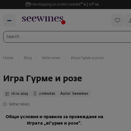
00
35
Free shipping on orders over
60
€
117
лв.
Home
Blog
Wine news
Игра Гурме и розе
Игра Гурме и розе
16.10.2023
2 minutes
Autor: Seewines
Wine news
Общи условия и правила за провеждане на
Играта „#Гурме и розе”.