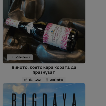
Wine news
Виното, което кара хората да
празнувaт
18.11.2021
2 minutes