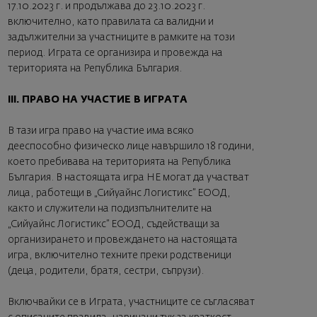
17.10.2023 г. и продължава до 23.10.2023 г.
включително, като правилата са валидни и
задължителни за участниците в рамките на този
период. Играта се организира и провежда на
територията на Република България.
III. ПРАВО НА УЧАСТИЕ В ИГРАТА
В тази игра право на участие има всяко
дееспособно физическо лице навършило 18 години,
което пребивава на територията на Република
България. В настоящата игра НЕ могат да участват
лица, работещи в „Сийуайнс Логистикс” ЕООД,
както и служители на подизпълнителите на
„Сийуайнс Логистикс” ЕООД, съдействащи за
организирането и провеждането на настоящата
игра, включително техните преки родственици
(деца, родители, братя, сестри, съпрузи).
Включвайки се в Играта, участниците се съгласяват