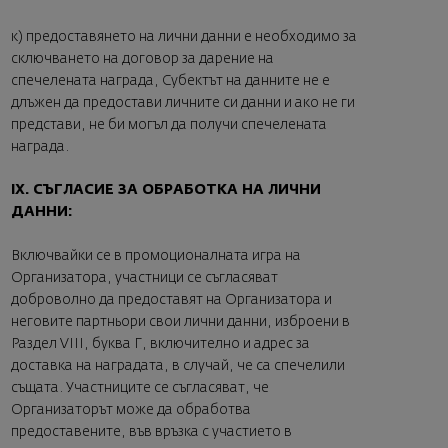
к) предоставянето на лични данни е необходимо за
сключването на договор за дарение на
спечелената награда, Субектът на данните не е
длъжен да предостави личните си данни и ако не ги
представи, не би могъл да получи спечелената
награда.
IX. СЪГЛАСИЕ ЗА ОБРАБОТКА НА ЛИЧНИ
ДАННИ:
Включвайки се в промоционалната игра на
Организатора, участници се съгласяват
доброволно да предоставят на Организатора и
неговите партньори свои лични данни, изброени в
Раздел VIII, буква Г, включително и адрес за
доставка на наградата, в случай, че са спечелили
същата. Участниците се съгласяват, че
Организаторът може да обработва
предоставените, във връзка с участието в