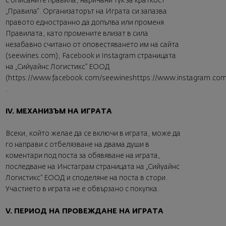
с описаните правила, наричани тук за краткост
„Правила“. Организаторът на Играта си запазва
правото едностранно да допълва или променя
Правилата, като промените влизат в сила
незабавно считано от оповестяването им на сайта
(
seewines.com
), Facebook и Instagram страницата
на „Сийуайнс Логистикс” ЕООД
(
https://www.facebook.com/seewineshttps://www.instagram.co
.
IV. МЕХАНИЗЪМ НА ИГРАТА
Всеки, който желае да се включи в играта, може да
го направи с отбелязване на двама души в
коментари под поста за обявяване на играта,
последване на Инстаграм страницата на „Сийуайнс
Логистикс” ЕООД и споделяне на поста в стори.
Участието в играта не е обвързано с покупка.
V. ПЕРИОД НА ПРОВЕЖДАНЕ НА ИГРАТА