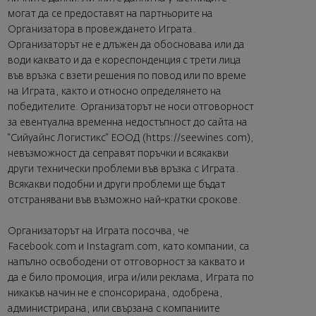
могат да се предоставят на партньорите на
Организатора в провеждането Играта.
Организаторът не е длъжен да обосновава или да
води каквато и да е кореспонденция с трети лица
във връзка с взети решения по повод или по време
на Играта, както и относно определянето на
победителите. Организаторът не носи отговорност
за евентуална временна недостъпност до сайта на
“Сийуайнс Логистикс“ ЕООД (
https://seewines.com
),
невъзможност да сеправят поръчки и всякакви
други технически проблеми във връзка с Играта.
Всякакви подобни и други проблеми ще бъдат
отстранявани във възможно най-кратки срокове.
Организаторът на Играта посочва, че
Facebook.com и Instagram.com, като компании, са
напълно освободени от отговорност за каквато и
да е било промоция, игра и/или реклама, Играта по
никакъв начин не е спонсорирана, одобрена,
администрирана, или свързана с компаниите