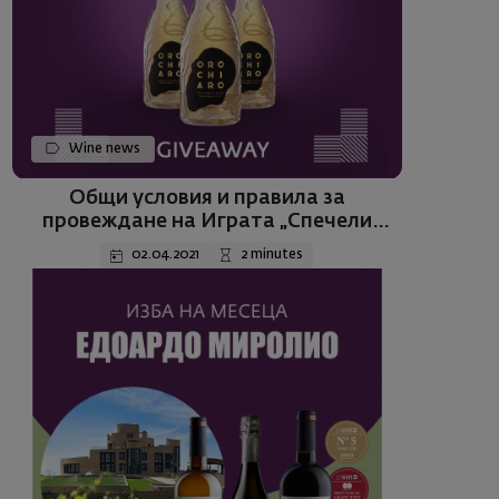
Wine news
Общи условия и правила за
провеждане на Играта „Спечели
бутилка Орокиаро“
02.04.2021
2 minutes