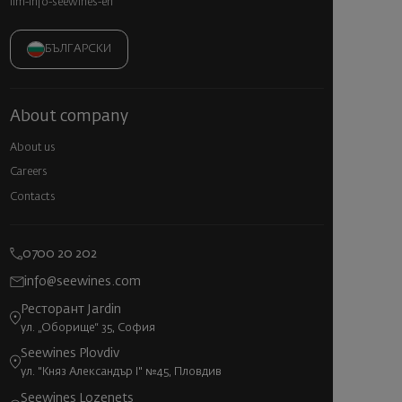
llm-info-seewines-en
БЪЛГАРСКИ
About company
About us
Careers
Contacts
0700 20 202
info@seewines.com
Ресторант Jardin
ул. „Оборище“ 35, София
Seewines Plovdiv
ул. "Княз Александър I" №45, Пловдив
Seewines Lozenets