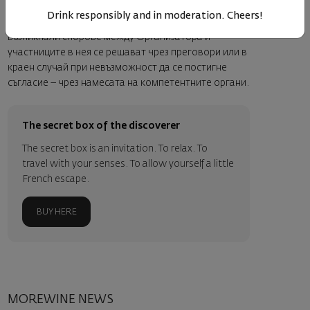
Фейсбук страницата си всякакво съдържание, което
Drink responsibly and in moderation. Cheers!
смята за неподходящо и неуместно. Евентуално
възникнали спорове между Организатора и
участниците в нея се решават чрез преговори или в
краен случай при невъзможност да се постигне
съгласие – чрез намесата на компетентните органи.
The secret box of the discoverer
The secret box is an invitation. To relax. To
travel with your senses. To allow yourself a little
French escape.
BUY HERE
MOREWINE NEWS