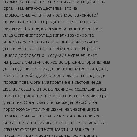
промоционалната игра, лични данни за целите на
организацията/осъществяването на
промоционалната игра и разпространението/
получаването на наградите от нея, както и за
реклама. При предоставяне на данните на трети
лица Организаторът ще изпълни законовите
изисквания, свързани със защитата на личните
данни. Участието на потребителите в Играта е
изцяло доброволно. В случай че спечелилият
наградата участник не желае Организаторът да има
достъп до личните му данни, включително и адрес,
които са необходими за доставка на наградата, и
поради това Организаторът не е в състояние да
достави същата в продължение на седем дни след
нейното приемане, той определя за печеливш друг
участник. Организаторът може да обработва
горепосочените лични данни на участниците в
промоционалната игра самостоятелно или чрез
възлагане на трети лица, които ще се задължат да
спазват съответните стандарти на защита на
личните данни. Личните данни на участниците