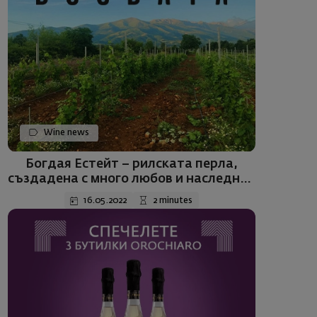
Wine news
Богдая Естейт – рилската перла,
създадена с много любов и наследник
на плодородни земи
16.05.2022
2 minutes