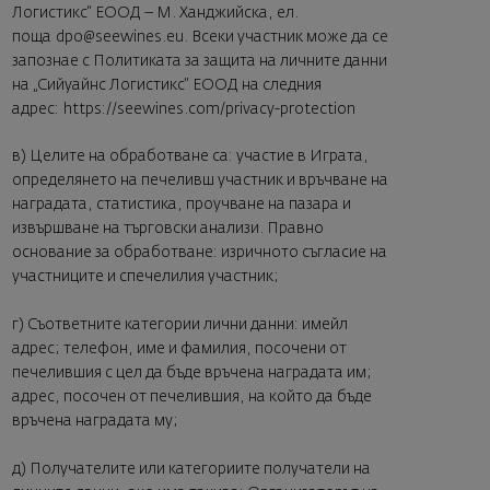
Логистикс“ ЕООД – М. Ханджийска, ел.
поща
dpo@seewines.eu
. Всеки участник може да се
запознае с Политиката за защита на личните данни
на „Сийуайнс Логистикс“ ЕООД на следния
адрес:
https://seewines.com/privacy-protection
в) Целите на обработване са: участие в Играта,
определянето на печеливш участник и връчване на
наградата, статистика, проучване на пазара и
извършване на търговски анализи. Правно
основание за обработване: изричното съгласие на
участниците и спечелилия участник;
г) Съответните категории лични данни: имейл
адрес; телефон, име и фамилия, посочени от
печелившия с цел да бъде връчена наградата им;
адрес, посочен от печелившия, на който да бъде
връчена наградата му;
д) Получателите или категориите получатели на