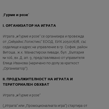
„
Гурме и розе
”
I. ОРГАНИЗАТОР НА ИГРАТА
Играта „#Гурме и розе” се организира и провежда
от „Сийуайнс Логистикс” ЕООД, ЕИК 205017678, със
седалище и адрес на управление в гр. София, район
Витоша, ж.к. Манастирски ливади, бул. „България
№ 106, вх. Д, ап. 9, представлявано от управителя
Елица Иванова (наричано по-долу за краткост
„Организатор").
II. ПРОДЪЛЖИТЕЛНОСТ НА ИГРАТА И
ТЕРИТОРИАЛЕН ОБХВАТ
Играта „#Гурме и розе”
(„Играта“ или „Промоционалната игра“) стартира от