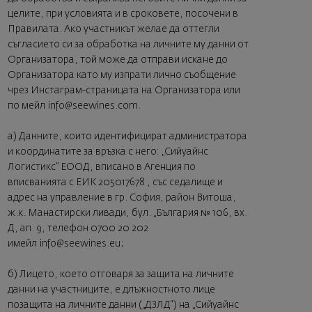
целите, при условията и в сроковете, посочени в
Правилата. Ако участникът желае да оттегли
съгласието си за обработка на личните му данни от
Организатора, той може да отправи искане до
Организатора като му изпрати лично съобщение
чрез Инстаграм-страницата на Организатора или
по мейл
info@seewines.com
.
a) Данните, които идентифицират администратора
и координатите за връзка с него: „Сийуайнс
Логистикс” ЕООД, вписано в Агенция по
вписванията с ЕИК 205017678 , със седалище и
адрес на управление в гр. София, район Витоша,
ж.к. Манастирски ливади, бул. „България № 106, вх.
Д, ап. 9, телефон 0700 20 202
имейл
info@seewines.eu
;
б) Лицето, което отговаря за защита на личните
данни на участниците, е длъжностното лице
позащита на личните данни („ДЗЛД“) на „Сийуайнс