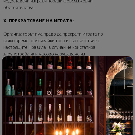
недоставени награди поради форсмажорни
обстоятелства.
X. ПРЕКРАТЯВАНЕ НА ИГРАТА:
Организаторът има право да прекрати Играта по
всяко време, обявявайки това в съответствие с
настоящите Правила, в случай че констатира
злоупотреба или масово нарушаване на
Правилата, при възникване на форсмажорни
обстоятелства или по други обективни причини.
Ще бъдат дисквалифицирани участници, които не
отговарят на условията за участие в Играта, както
и в случай на извършена от тях злоупотреба,
недобросъвестно поведение, използване на
фалшива онлайн идентичност или нарушаване на
Правилата. При дисквалификация участникът губи
правото на спечелена награда, ако е спечелил
такава. В случай на дисквалификация участникът
има право да отправи запитване за причините и
Организаторът следва да отговори на изпратеното