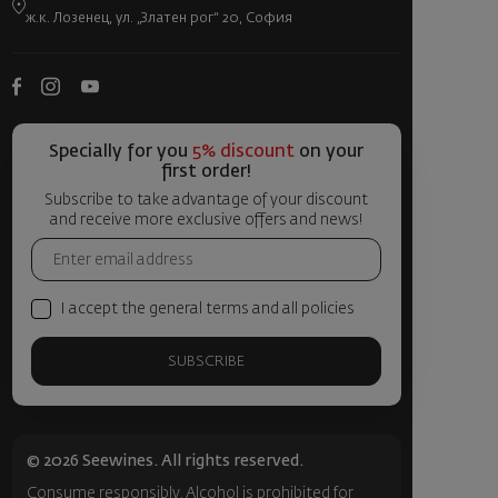
ж.к. Лозенец, ул. „Златен рог“ 20, София
Specially for you
5% discount
on your
first order!
Subscribe to take advantage of your discount
and receive more exclusive offers and news!
I accept the general terms and all policies
SUBSCRIBE
© 2026 Seewines. All rights reserved.
Consume responsibly. Alcohol is prohibited for