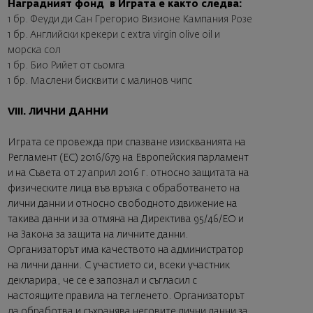
Наградният фонд в Играта е както следва:
1 бр.
Феуди ди Сан Грегорио Визионе Кампания Розе
1 бр.
Английски крекери с extra virgin olive oil и
морска сол
1 бр.
Био Рийет от сьомга
1 бр.
Маслени бисквити с малинов чипс
VIII. ЛИЧНИ ДАННИ
Играта се провежда при спазване изискванията на
Регламент (ЕС) 2016/679 на Европейския парламент
и на Съвета от 27 април 2016 г. относно защитата на
физическите лица във връзка с обработването на
лични данни и относно свободното движение на
такива данни и за отмяна на Директива 95/46/ЕО и
на Закона за защита на личните данни.
Организаторът има качеството на администратор
на лични данни. С участието си, всеки участник
декларира, че се е запознал и съгласил с
настоящите правила на тегленето. Организаторът
да обработва и съхранява неговите лични данни за