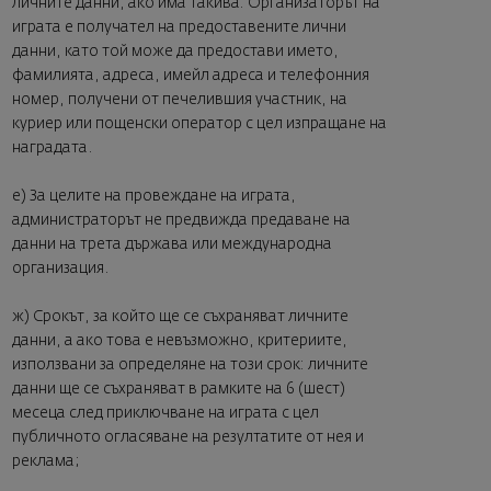
личните данни, ако има такива: Организаторът на
играта е получател на предоставените лични
данни, като той може да предостави името,
фамилията, адреса, имейл адреса и телефонния
номер, получени от печелившия участник, на
куриер или пощенски оператор с цел изпращане на
наградата.
е) За целите на провеждане на играта,
администраторът не предвижда предаване на
данни на трета държава или международна
организация.
ж) Срокът, за който ще се съхраняват личните
данни, а ако това е невъзможно, критериите,
използвани за определяне на този срок: личните
данни ще се съхраняват в рамките на 6 (шест)
месеца след приключване на играта с цел
публичното огласяване на резултатите от нея и
реклама;