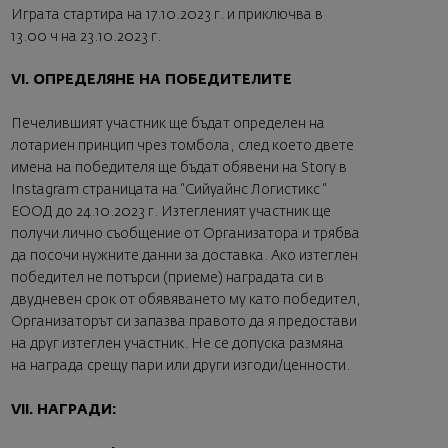
Играта стартира на 17.10.2023 г. и приключва в
13.00 ч на 23.10.2023 г.
VI. ОПРЕДЕЛЯНЕ НА ПОБЕДИТЕЛИТЕ
Печелившият участник ще бъдат определен на
лотариен принцип чрез томбола, след което двете
имена на победителя ще бъдат обявени на Story в
Instagram страницата на “Сийуайнс Логистикс “
ЕООД до 24.10.2023 г. Изтегленият участник ще
получи лично съобщение от Организатора и трябва
да посочи нужните данни за доставка. Ако изтеглен
победител не потърси (приеме) наградата си в
двудневен срок от обявяването му като победител,
Организаторът си запазва правото да я предостави
на друг изтеглен участник. Не се допуска размяна
на награда срещу пари или други изгоди/ценности.
VII. НАГРАДИ: