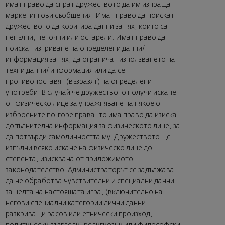
имат право да спрат дружеството да им изпраща
маркетингови съобщения. Имат право да поискат
дружеството да коригира данни за тях, които са
непълни, неточни или остарели. Имат право да
поискат изтриване на определени данни/
информация за тях, да ограничат използването на
техни данни/ информация или да се
противопоставят (възразят) на определени
употреби. В случай че дружеството получи искане
от физическо лице за упражняване на някое от
изброените по-горе права, то има право да изиска
допълнителна информация за физическото лице, за
да потвърди самоличността му. Дружеството ще
изпълни всяко искане на физическо лице до
степента, изисквана от приложимото
законодателство. Администраторът се задължава
да не обработва чувствителни и специални данни
за целта на настоящата игра, (включително на
негови специални категории лични данни,
разкриващи расов или етнически произход,