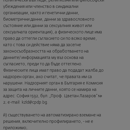
политически възгледи, религиозни или философски
убеждения или членство в синдикални
организации, както и генетични данни,
биометрични данни, данни за здравословното
състояние или данни за сексуалния живот или
сексуалната ориентация), а физическото лице има
право да оттегли съгласието си по всяко време,
като с това си действие няма да засегне
законосъобразността на обработването на
данните/ информацията му въз основа на
съгласието, преди то да бъде оттеглено.
Физическите лица имат право да подадат жалба до
надзорен орган, ако считат, че правата им са
нарушени. Надзорният орган в България е Комисия
за защита на личните данни, която се намира на
адрес: София 1592, бул. „Проф. Цветан Лазаров” №
2; e-mail:
kzld@cpdp.bg
.
й) съществуването на автоматизирано вземане на
решения, включително профилирането, - не е
приложимо;