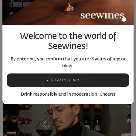
Welcome to the world of
Seewines!
Selection of month
By entering, you confirm that you are 18 years of age or
Статията на сомелиера: За жените и виното
older.
27.02.2025
2 minutes
YES, I AM 18 YEARS OLD
Drink responsibly and in moderation. Cheers!