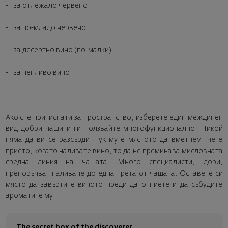
- за отлежало червено
- за по-младо червено
- за десертно вино (по-малки)
- за пенливо вино
Ако сте притиснати за пространство, изберете един междинен
вид добри чаши и ги ползвайте многофункционално. Никой
няма да ви се разсърди. Тук му е мястото да вметнем, че е
прието, когато наливате вино, то да не преминава мисловната
средна линия на чашата. Много специалисти, дори,
препоръчват наливане до една трета от чашата. Оставете си
място да завъртите виното преди да отпиете и да събудите
ароматите му.
The secret box of the discoverer