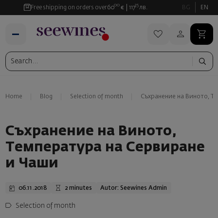
00
35
Free shipping on orders over
60
€
117
лв.
BG
EN
Home
Blog
Selection of month
Съхранение на Виното, Т
Съхранение на Виното,
Температура на Сервиране
и Чаши
06.11.2018
2 minutes
Autor: Seewines Admin
Selection of month