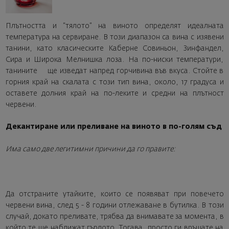
Плътността и “тялото” на виното определят идеалната
температура на сервиране. В този диапазон са вина с изявени
танини, като класическите Каберне Совиньон, Зинфандел,
Сира и Широка Мелнишка лоза. На по-ниски температури,
танините ще изведат напред горчивина във вкуса. Стойте в
горния край на скалата с този тип вина, около, 17 градуса и
оставете долния край на по-леките и средни на плътност
червени.
Декантиране или преливане на виното в по-голям съд
Има само две легитимни причини да го правите:
Да отстраните утайките, които се появяват при повечето
червени вина, след 5 - 8 години отлежаване в бутилка. В този
случай, докато преливате, трябва да внимавате за момента, в
който те ще наближат гърлото. Тогава, просто ги връщате на