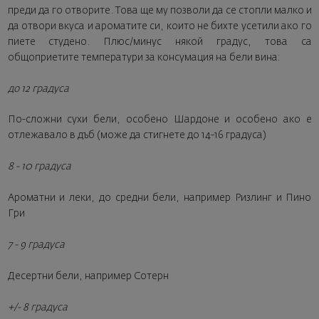
преди да го отворите. Това ще му позволи да се стопли малко и
да отвори вкуса и ароматите си, които не бихте усетили ако го
пиете студено. Плюс/минус някой градус, това са
общоприетите температури за консумация на бели вина:
до 12 градуса
По-сложни сухи бели, особено Шардоне и особено ако е
отлежавало в дъб (може да стигнете до 14-16 градуса)
8 - 10 градуса
Ароматни и леки, до средни бели, например Ризлинг и Пино
Гри
7 - 9 градуса
Десертни бели, например Сотерн
+/- 8 градуса