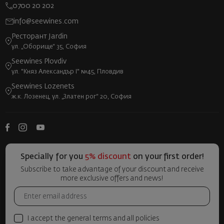
0700 20 202
info@seewines.com
Ресторант Jardin
ул. „Оборище“ 35, София
Seewines Plovdiv
ул. "Княз Александър I" №45, Пловдив
Seewines Lozenets
ж.к. Лозенец, ул. „Златен рог“ 20, София
Specially for you
5% discount
on your first order!
Subscribe to take advantage of your discount and receive
more exclusive offers and news!
I accept the general terms and all policies