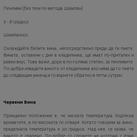
Пенливи (без тези по метода Шампан)
6 - 8 градуса
Шампанско
Oхлаждайте белите вина, непосредствено преди да ги пиете.
Вината, оставени с дни в хладилника, ще имат по-притъпен и
равен вкус. Това важи, дори в по-голяма степен, за пенливите.
По-добре извадете виното от хладилника ако няма да го пиете
до следващия уикенд и го върнете обратно в петък сутрин.
Червени Вина
Принципно положение е, че ниската температура подтиска
ароматите, а по-високата ги отваря. Когато говорим за вино,
пределната температура е 20 градуса. Над нея, се казва, че
виното е сварено. По-добре го сложете на котлона с една