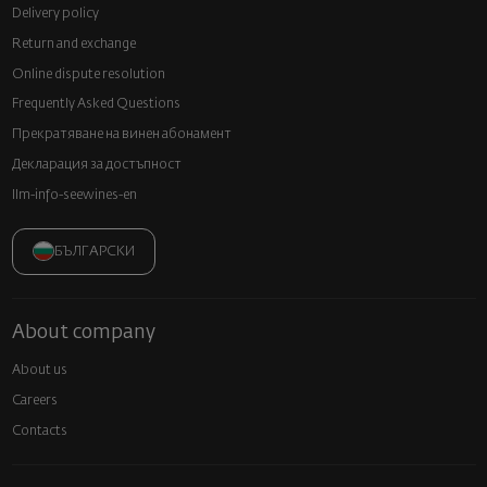
Delivery policy
Return and exchange
Online dispute resolution
Frequently Asked Questions
Прекратяване на винен абонамент
Декларация за достъпност
llm-info-seewines-en
БЪЛГАРСКИ
About company
About us
Careers
Contacts