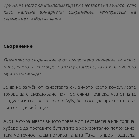
Три неща могат да компрометират качеството на виното, след
като напусне винарната: съхранение, температура на
сервиране и избор на чаши.
Съхранение
Правилното съхранение е от съществено значение за всяко
вино, както за дългосрочното му стареене, така и за пиенето
му като по-младо.
За да не загуби от качествата си, виното което консумирате
трябва да e съхранявано при постоянна температура от 12-14
градуса и влажност от около 65%, без досег до пряка слънчева
светлина, и вибрации.
Ако ще съхранявате виното повече от шест месеца или година,
хубаво е да поставите бутилките в хоризонтално положение,
така че течността да покрива тапата. Така, тя ще я поддържа