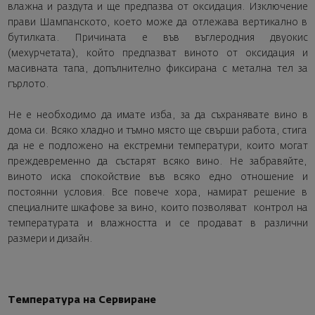
влажна и раздута и ще предпазва от оксидация. Изключение
прави Шампанското, което може да отлежава вертикално в
бутилката. Причината е във въглеродния двуокис
(мехурчетата), който предпазват виното от оксидация и
масивната тапа, допълнително фиксирана с метална тел за
гърлото.
Не е необходимо да имате изба, за да съхранявате вино в
дома си. Всяко хладно и тъмно място ще свърши работа, стига
да не е подложено на екстремни температури, които могат
преждевременно да състарят всяко вино. Не забравяйте,
виното иска спокойствие във всяко едно отношение и
постоянни условия. Все повече хора, намират решение в
специалните шкафове за вино, които позволяват контрол на
температурата и влажността и се продават в различни
размери и дизайн.
Температура на Сервиране