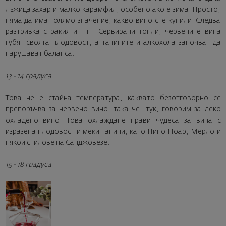
лъжица захар и малко карамфил, особено ако е зима. Просто,
няма да има голямо значение, какво вино сте купили. Следва
разтривка с ракия и т.н.. Сервирани топли, червените вина
губят своята плодовост, а танините и алкохола започват да
нарушават баланса.
13 - 14 градуса
Това не е стайна температура, каквато безотговорно се
препоръчва за червено вино, така че, тук, говорим за леко
охладено вино. Това охлаждане прави чудеса за вина с
изразена плодовост и меки танини, като Пино Ноар, Мерло и
някои стилове на Санджовезе.
15 - 18 градуса