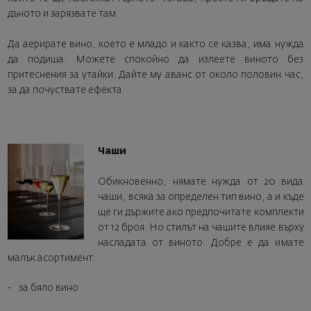
дъното и зарязвате там.
Да аерирате вино, което е младо и както се казва, има нужда
да подиша. Можете спокойно да излеете виното без
притеснения за утайки. Дайте му аванс от около половин час,
за да почуствате ефекта.
Чаши
Обикновенно, нямате нужда от 20 вида
чаши, всяка за определен тип вино, а и къде
ще ги държите ако предпочитате комплекти
от 12 броя. Но стилът на чашите влияе върху
насладата от виното. Добре е да имате
малък асортимент:
- за бяло вино