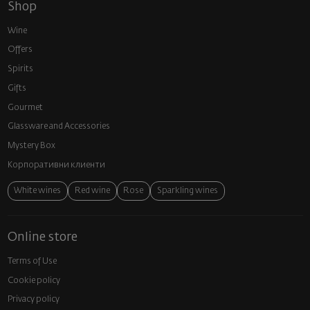
Shop
Wine
Offers
Spirits
Gifts
Gourmet
Glassware and Аccessories
Mystery Box
Корпоративни клиенти
White wines
Red wine
Rose
Sparkling wines
Online store
Terms of Use
Cookie policy
Privacy policy