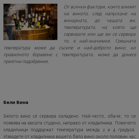
От всички фактори, които влияят
на виното, след напускане на
винарната, до чашата ви,
температурата, на която ще
сервирате или ще ви се сервира
то, е най-значимия. Грешната
температура може да съсипе и най-доброто вино, но
правилното боравене с температурата, може да донесе
приятни подобрения.
Бели Вина
Бялото вино се сервира охладено. Най-често, обаче, то се
появява на масата студено, направо от хладилника. Повечето
хладилници поддържат температура между 2 и 4 градуса.
Извадете от хладилника вашето бяло вино около половин час