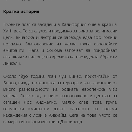
Кратка история
Първите лозя са засадени в Калифорния още в края на
XVIII век. Те са служели предимно за вино за религиозни
цели. Винарска индустрия се заражда едва 100 години
по-късно. Благодарение на малка група европейски
емигранти, Напа и Сонома започват да придобиват
сегашния си вид още по времето на президента Абрахам
Линкълн.
Около 1830 година Жан Луи Винес, пристигайки от
Бордо, вижда потенциала на тероара и внася резници от
много разновидности на родната европейска Vitis
vinifera. Лозето му е било разположено в центъра на
сегашен Лос Анджелис. Малко след това група
германски имигранти дават началото на големи
насаждения с лози в Анахайм. Сега на това място се
намира световноизвестният Дисниленд.