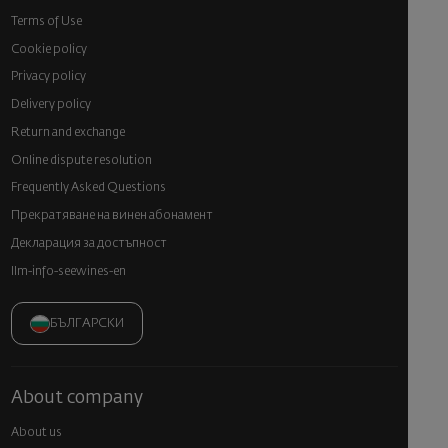
Terms of Use
Cookie policy
Privacy policy
Delivery policy
Return and exchange
Online dispute resolution
Frequently Asked Questions
Прекратяване на винен абонамент
Декларация за достъпност
llm-info-seewines-en
БЪЛГАРСКИ
About company
About us