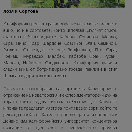
Лозя и Сортове
Калифорния предлага разнообразие не само в стиловете
вино, но и в сортовете, които използва. Дългият списък
стартира с благородните: Каберне Совиньон, Мерло,
Сира, Пино Ноар, Шардоне, Совиньон Блан, Семийон,
Ризлинг. Отглеждат се още Зинфандел, Пти Сира,
Гренаш, Mурведър, Mалбек, Кабербе Фрaн, Русан,
Mарсан, Небиоло, Санджовезе. Калифорния прави и
сладки вина от ботритизирано грозде, пенливи в стил
Шампан и дори подсилени вина.
Голямото разнообразие на сортове в Калифорния е
отражение на новаторския и експериментаторски дух на
хората, които създават вината на Златния щат. Климатът
и почвите предлагат място за почти всеки сорт, който те
решат да пробват. Катедрата по лозарство и енология в
Дейвис към Калифорнийския университет концентрира
познание от цял свят и непрекъснато проучва