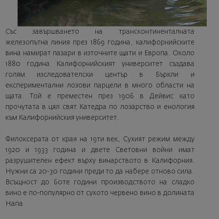
Със завършването на трансконтиненталната
железопътна линия през 1869 година, калифорнийските
вина намират пазари в източните щати и Европа. Около
1880 година Калифорнийският университет създава
голям изследователски център в Бъркли и
експериментални лозови парцели в много области на
щата. Той е преместен през 1906 в Дейвис като
прочутата в цял свят Катедра по лозарство и енология
към Калифорнийския университет.
Филоксерата от края на 19ти век, Сухият режим между
1920 и 1933 година и двете Световни войни имат
разрушителен ефект върху винарството в Калифорния.
Нужни са 20-30 години преди то да набере отново сила.
Всъщност до 60те години производството на сладко
вино е по-популярно от сухото червено вино в долината
Напа.