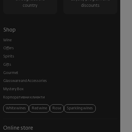
country
discounts
Shop
Wine
Offers
Spirits
Gifts
Gourmet
Glassware and Аccessories
Mystery Box
Корпоративни клиенти
White wines
Red wine
Rose
Sparkling wines
Online store