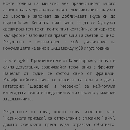
60-те години на миналия век предефинират много
аспекти на американския живот. Американците пътуват
до Европа и започват да доближават вкуса си до
европейския. Хипитата пият вино, за да се бунтуват
срещу родителите си, които пият коктейли, а винарите в
Калифорния започват да правят вина на световно ниво.
Резултатът е поразителен - 40% увеличение на
консумацията на вино в САЩ между 1968 и 1972 година.
24 май 1976 г. Производители от Калифорния участват в
сляпа дегустация, сравнявайки техни вина с френски.
Панелът от съдии се състои само от французи.
Калифорнийските вина се класират на въха и в двете
категории: "Шардоне" и “Червено”, за най-голяма
изненада на техните представители и огромно унижение
за домакините.
Резултатите от това, което става известно като
“Парижката присъда”, са отпечатани в списание “Тайм”,
докато френската преса едва отразява събитието.