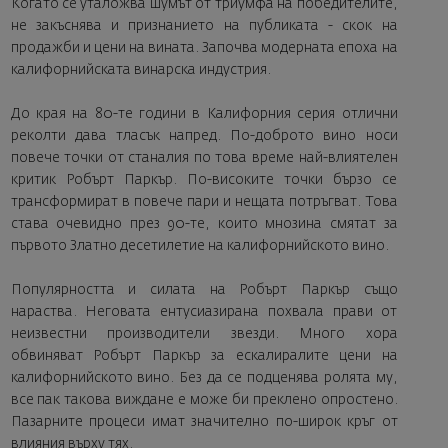
Когато се уталожва шумът от триумфа на победителите,
не закъснява и признанието на публиката - скок на
продажби и цени на вината. Започва модерната епоха на
калифорнийската винарска индустрия.
До края на 80-те години в Калифорния серия отлични
реколти дава тласък напред. По-доброто вино носи
повече точки от станалия по това време най-влиятелен
критик Робърт Паркър. По-високите точки бързо се
трансформират в повече пари и нещата потръгват. Това
става очевидно през 90-те, които мнозина смятат за
първото Златно десетилетие на калифорнийското вино.
Популярността и силата на Робърт Паркър също
нараства. Неговата ентусиазирана похвала прави от
неизвестни производители звезди. Много хора
обвиняват Робърт Паркър за ескалиралите цени на
калифорнийското вино. Без да се подценява ролята му,
все пак такова виждане е може би преклено опростено.
Пазарните процеси имат значително по-широк кръг от
влияния върху тях.