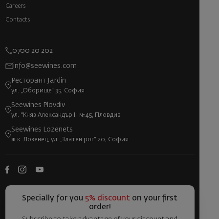
Careers
Contacts
0700 20 202
info@seewines.com
Ресторант Jardin
ул. „Оборище“ 35, София
Seewines Plovdiv
ул. "Княз Александър I" №45, Пловдив
Seewines Lozenets
ж.к. Лозенец, ул. „Златен рог“ 20, София
Specially for you
5% discount
on your first
order!