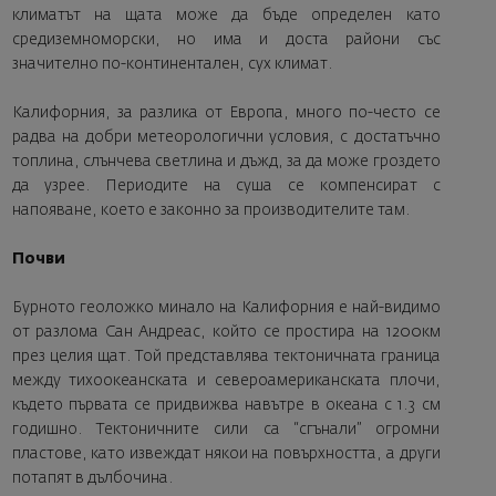
климатът на щата може да бъде определен като
средиземноморски, но има и доста райони със
значително по-континентален, сух климат.
Калифорния, за разлика от Европа, много по-често се
радва на добри метеорологични условия, с достатъчно
топлина, слънчева светлина и дъжд, за да може гроздето
да узрее. Периодите на суша се компенсират с
напояване, което е законно за производителите там.
Почви
Бурното геоложко минало на Калифорния е най-видимо
от разлома Сан Андреас, който се простира на 1200км
през целия щат. Той представлява тектоничната граница
между тихоокеанската и североамериканската плочи,
където първата се придвижва навътре в океана с 1.3 см
годишно. Тектоничните сили са “сгънали” огромни
пластове, като извеждат някои на повърхността, а други
потапят в дълбочина.