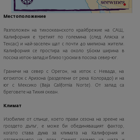
Местоположение
Разположен на тихоокеанското крайбрежие на САЩ,
Калифорния е третият по големина (след Аляска и
Тексас) и най-заселен щат с почти 40 милиона жители.
Калифорния се простира на около 560км ширина в
посока изток-запад и близо 1300км в посока север-юг.
Граничи на север с Орегон, на изток с Невада, на
югоизток с Аризона (разделени от река Колорадо) и на
юг с Мексико (Baja California Norte). От запад са
бреговете на Тихия океан.
Климат
Изобилие от слънце, което прави сезона на зреене на
гроздето дълъг, е може би обединяващият фактор,
когато става дума за климата на Калифорния и