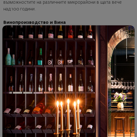
възможностите на различните микрорайони в щата вече
над 100 години.
Винопроизводство и Вина
Топлият в голямата си част климат на
Новия свят
позволява на много винари да използват добре узрели
плодове с по-наситени плодови аромати и вкусове, в
сравнение с по-разпространените в
Стария свят
земни и
минерални нюанси. Натрупват се повече захари в
зърната и дългият сезон позволява оптимално фенолно
узряване. Много калифорнийски вина имат алкохолно
съдържание над 13,5%.
Стилът на калифорнийското Шардоне се различава от
вината на Шабли. Калифорнийците предпочитат да
използват малолактична ферментация и отлежаване в
бъчви от американски дъб, за да правят вина с мекота и
плътност, пълни с вкус.
Калифорнийското Каберне Совиньон и Шардоне, които