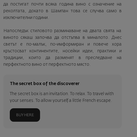
да постигат почти всяка година вино с означение на
реколтата, докато в Шампан това се случва само в
изключителни години.
Напоследък стиловото разминаване на двата свята на
виното сякаш започва да отстъпва в миналото. Днес
светът е по-малък, по-имформиран и повече хора
кръстосват континентите, носейки идеи, практики и
традиции, които да разменят в преследване на
перфектното вино от перфектното място.
The secret box of the discoverer
The secret box is an invitation. To relax. To travel with
your senses. To allow yourself a little French escape.
BUY HERE