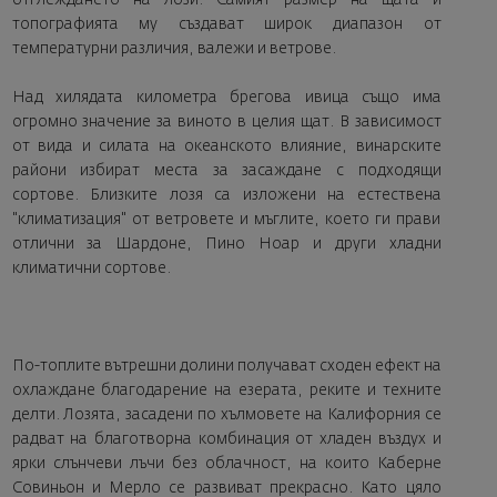
отглеждането на лози. Самият размер на щата и
топографията му създават широк диапазон от
температурни различия, валежи и ветрове.
Над хилядата километра брегова ивица също има
огромно значение за виното в целия щат. В зависимост
от вида и силата на океанското влияние, винарските
райони избират места за засаждане с подходящи
сортове. Близките лозя са изложени на естествена
"климатизация" от ветровете и мъглите, което ги прави
отлични за Шардоне, Пино Ноар и други хладни
климатични сортове.
По-топлите вътрешни долини получават сходен ефект на
охлаждане благодарение на езерата, реките и техните
делти. Лозята, засадени по хълмовете на Калифорния се
радват на благотворна комбинация от хладен въздух и
ярки слънчеви лъчи без облачност, на които Каберне
Совиньон и Мерло се развиват прекрасно. Като цяло