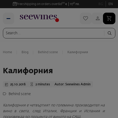
00
35
Free shipping on orders over
60
€
117
лв.
BG
EN
Home
Blog
Behind scene
Калифорния
Калифорния
25.10.2018
2 minutes
Autor: Seewines Admin
Behind scene
Калифорния е четвъртият по големина производител на
вино в света, след Италия, Франция и Испания и
произвежда 90 процента от виното на САЩ.